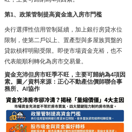
第1、政策管制提高資金進入房市門檻
央行選擇性信用管制延續，加上銀行房貸水位
限制，使第二戶以上、置產型與多屋族買盤的
貸款槓桿明顯受限。即使市場資金充裕，也不
代表能順利轉化為房市交易量。
資金充沛但房市旺季不旺，主要可歸納為4項因
素。圖／資料來源：正心不動產估價師聯合事
務所、AI協作