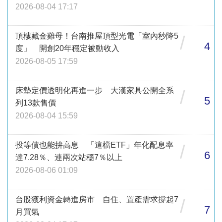
2026-08-04 17:17
頂樓藏金雞母！台南推屋頂型光電「室內秒降5
/
4
度」 開創20年穩定被動收入
2026-08-05 17:59
床墊定價透明化再進一步 大漢家具公開全系
/
5
列13款售價
2026-08-04 15:59
投等債也能拚高息 「這檔ETF」年化配息率
/
6
達7.28％、連兩次站穩7％以上
2026-08-06 01:09
台股獲利資金轉進房市 自住、置產需求撐起7
/
7
月買氣