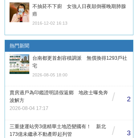
不抽菸不下廚 女強人日夜顛倒罹晚期肺腺
癌
2016-12-02 16:13
熱門新聞
台南都更首創容積調派 無償換得1293戶社
宅
2026-08-05 18:00
賣房過戶為印鑑證明請假返鄉 地政士曝免奔
/
2
波解方
2026-08-04 17:17
三重捷運站旁3億精華土地恐變國有！ 新北
/
3
173億未繼承不動產即起列管