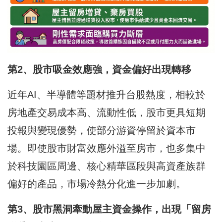
第2、股市吸金效應強，資金偏好出現轉移
近年AI、半導體等題材推升台股熱度，相較於
房地產交易成本高、流動性低，股市更具短期
投報與變現優勢，使部分游資停留於資本市
場。即使股市財富效應外溢至房市，也多集中
於科技園區周邊、核心精華區段與高資產族群
偏好的產品，市場冷熱分化進一步加劇。
第3、股市黑洞牽動屋主資金操作，出現「留房