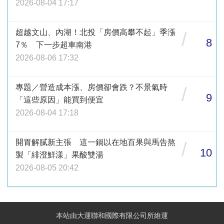
2026-08-04 17:17
超越文山、內湖！北投「房價高攀不起」季漲
/
8
7％ 下一步超車南港
2026-08-06 17:32
專題／營造成本漲、房價卻會跌？不景氣時
/
9
「這些原因」能買到便宜
2026-08-04 17:18
開胃解膩新主張 這一鍋以在地百果與馬告熬
/
10
製「緋澄鮮漾」果酸雙湯
2026-08-05 20:42
本站由大運聯和國際有限公司所維運