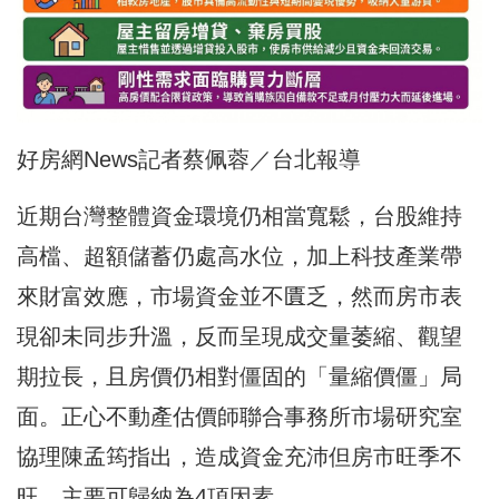
好房網News記者蔡佩蓉／台北報導
近期台灣整體資金環境仍相當寬鬆，台股維持
高檔、超額儲蓄仍處高水位，加上科技產業帶
來財富效應，市場資金並不匱乏，然而房市表
現卻未同步升溫，反而呈現成交量萎縮、觀望
期拉長，且房價仍相對僵固的「量縮價僵」局
面。正心不動產估價師聯合事務所市場研究室
協理陳孟筠指出，造成資金充沛但房市旺季不
旺，主要可歸納為4項因素。