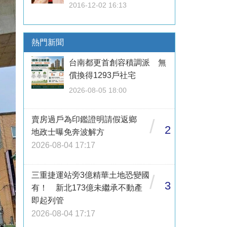
2016-12-02 16:13
熱門新聞
台南都更首創容積調派 無
償換得1293戶社宅
2026-08-05 18:00
賣房過戶為印鑑證明請假返鄉
/
2
地政士曝免奔波解方
2026-08-04 17:17
三重捷運站旁3億精華土地恐變國
/
3
有！ 新北173億未繼承不動產
即起列管
2026-08-04 17:17