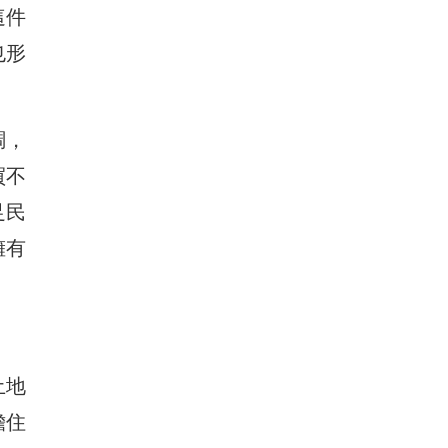
這件
也形
調，
買不
足民
擁有
土地
擔住