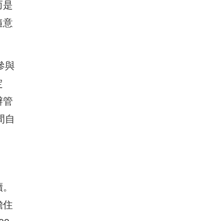
而是
隨意
參與
定
辦管
間自
讀。
擔住