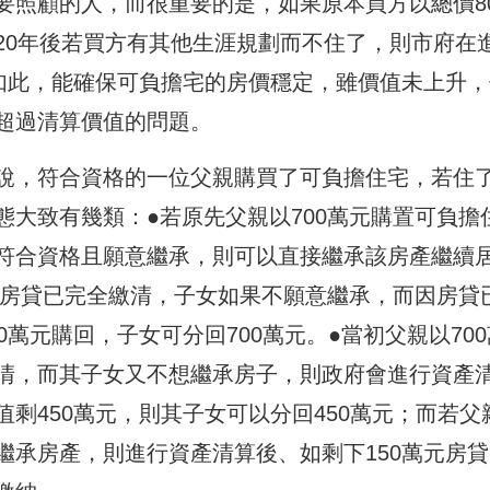
要照顧的人，而很重要的是，如果原本買方以總價80
20年後若買方有其他生涯規劃而不住了，則市府在
，如此，能確保可負擔宅的房價穩定，雖價值未上升，
超過清算價值的問題。
說，符合資格的一位父親購買了可負擔住宅，若住
大致有幾類：●若原先父親以700萬元購置可負擔
符合資格且願意繼承，則可以直接繼承該房產繼續
，房貸已完全繳清，子女如果不願意繼承，而因房貸
萬元購回，子女可分回700萬元。●當初父親以700
清，而其子女又不想繼承房子，則政府會進行資產
剩450萬元，則其子女可以分回450萬元；而若父
繼承房產，則進行資產清算後、如剩下150萬元房貸