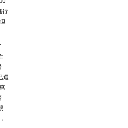
0
進行
但
了一
住
居
已還
萬
清
親
，