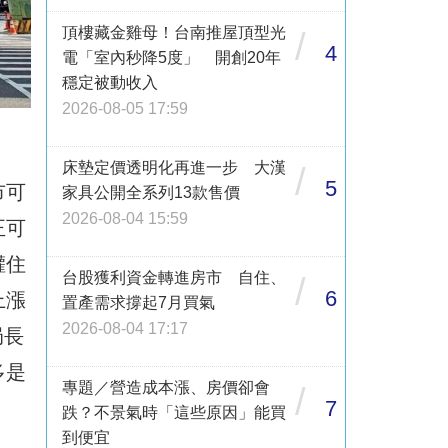
頂樓藏金雞母！台南推屋頂型光
/
4
電「室內秒降5度」 開創20年
穩定被動收入
2026-08-05 17:59
床墊定價透明化再進一步 大漢
/
5
市可
家具公開全系列13款售價
2026-08-04 15:59
正可
權住
台股獲利資金轉進房市 自住、
/
6
上漲
置產需求撐起7月買氣
2026-08-04 17:17
局長
多是
專題／營造成本漲、房價卻會
/
7
跌？不景氣時「這些原因」能買
到便宜