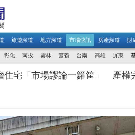
道
旅遊頻道
地方頻道
市場快訊
房產頻道
財
彰化
南投
雲林
嘉義
台南
高雄
屏東
擔住宅「市場謬論一籮筐」 產權