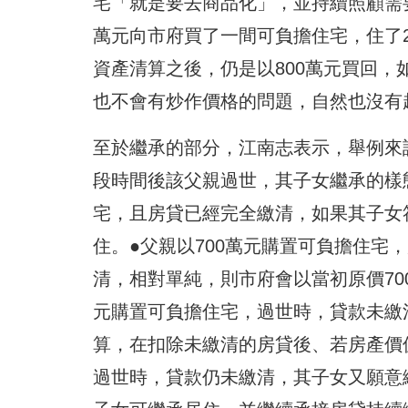
宅「就是要去商品化」，並持續照顧需
萬元向市府買了一間可負擔住宅，住了
資產清算之後，仍是以800萬元買回
也不會有炒作價格的問題，自然也沒有
至於繼承的部分，江南志表示，舉例來
段時間後該父親過世，其子女繼承的樣態
宅，且房貸已經完全繳清，如果其子女
住。●父親以700萬元購置可負擔住宅
清，相對單純，則市府會以當初原價700
元購置可負擔住宅，過世時，貸款未繳
算，在扣除未繳清的房貸後、若房產價值
過世時，貸款仍未繳清，其子女又願意