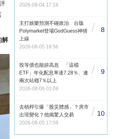
評
2026-08-04 17:18
言
主打娛樂預測不碰政治 台版
/
8
Polymarket登場GodGuess神猜
上線
的解
2026-08-05 18:56
投等債也能拚高息 「這檔
/
9
ETF」年化配息率達7.28％、連
兩次站穩7％以上
2026-08-06 01:09
去槓桿引爆「股災體感」？房市
/
10
出現變化？他揭驚人交易
2026-08-05 17:59