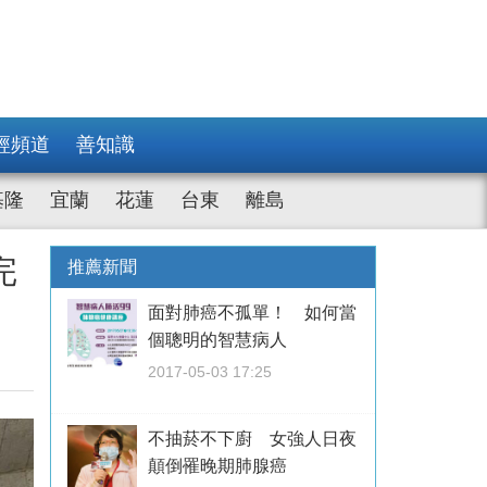
經頻道
善知識
基隆
宜蘭
花蓮
台東
離島
完
推薦新聞
面對肺癌不孤單！ 如何當
個聰明的智慧病人
2017-05-03 17:25
不抽菸不下廚 女強人日夜
顛倒罹晚期肺腺癌