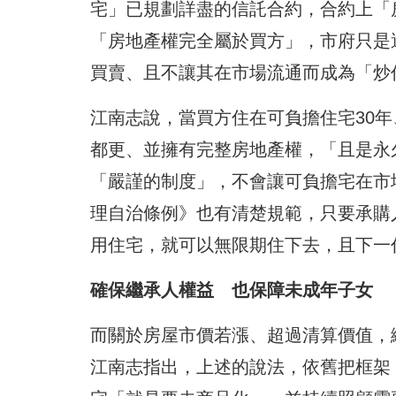
宅」已規劃詳盡的信託合約，合約上「
「房地產權完全屬於買方」，市府只是
買賣、且不讓其在市場流通而成為「炒
江南志說，當買方住在可負擔住宅30年
都更、並擁有完整房地產權，「且是永
「嚴謹的制度」，不會讓可負擔宅在市
理自治條例》也有清楚規範，只要承購人
用住宅，就可以無限期住下去，且下一
確保繼承人權益 也保障未成年子女
而關於房屋市價若漲、超過清算價值，
江南志指出，上述的說法，依舊把框架