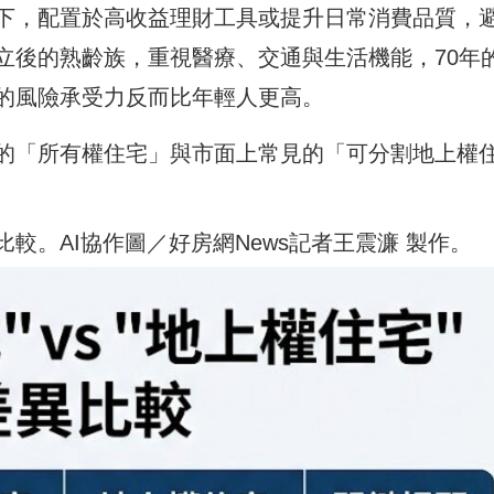
下，配置於高收益理財工具或提升日常消費品質，
立後的熟齡族，重視醫療、交通與生活機能，70年
的風險承受力反而比年輕人更高。
的「所有權住宅」與市面上常見的「可分割地上權
較。AI協作圖／好房網News記者王震濂 製作。