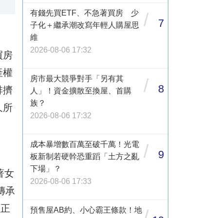
有錢先買ETF、不急著買房 少
/
7
子化＋繼承潮改寫年輕人購屋思
維
2026-08-06 17:32
買房
產權
房市最大競爭對手「另有其
/
8
排擠
人」！資金擴散至換屋、首購
族？
久所
2026-08-06 17:32
成本暴增數百萬至破千萬！光電
/
9
板新制若硬幹恐重蹈「土方之亂
下場」？
著女
2026-08-06 17:33
傳承
價正
預售屋AB約、小心霸王條款！地
/