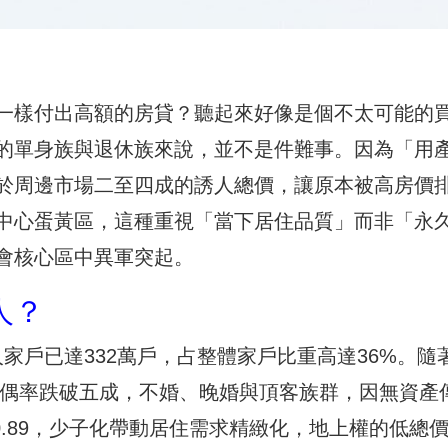
一樣付出高額的房貸？聽起來好像是個不太可能的
的單身族與退休族來說，並不是件難事。因為「用
於周邊市場二至四成的誘人總價，讓原本被高房價
中心蛋黃區，這種重視「當下居住品質」而非「永
會核心區中異軍突起。
人？
人家戶已達332萬戶，占整體家戶比重高達36%。隨
體有偶率跌破五成，不婚、晚婚與頂客族群，因無資產
 0.89，少子化帶動居住需求精緻化，地上權的低總