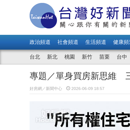
政治頻道
社會頻道
生活頻道
健康頻
台北
新北
桃園
新竹
苗栗
台中
專題／單身買房新思維 
好房網／新聞中心
2026-06-09 18:57