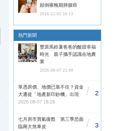
顛倒罹晚期肺腺癌
2016-12-02 16:13
熱門新聞
豐原馬鈴薯爸爸的酸甜幸福
時光 親子攜手認識在地農
業
2026-08-07 21:49
單憑房價、地價已靠不住？資金
/
2
大遷徙「地產新印鈔機」出現
2026-08-07 18:28
七月房市買氣復甦 第三季恐面
/
3
臨兩大煞車皮