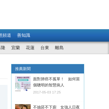
經頻道
善知識
基隆
宜蘭
花蓮
台東
離島
推薦新聞
面對肺癌不孤單！ 如何當
個聰明的智慧病人
2017-05-03 17:25
不抽菸不下廚 女強人日夜