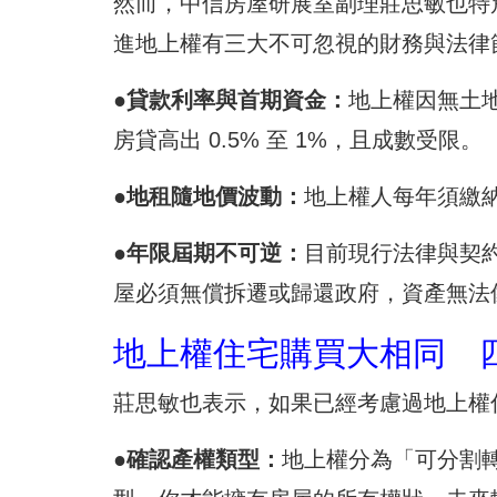
然而，中信房屋研展室副理莊思敏也特
進地上權有三大不可忽視的財務與法律
●貸款利率與首期資金：
地上權因無土
房貸高出 0.5% 至 1%，且成數受限。
●地租隨地價波動：
地上權人每年須繳
●年限屆期不可逆：
目前現行法律與契約
屋必須無償拆遷或歸還政府，資產無法
地上權住宅購買大相同 
莊思敏也表示，如果已經考慮過地上權
●確認產權類型：
地上權分為「可分割