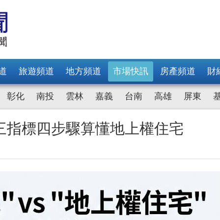
道
旅遊頻道
地方頻道
市場快訊
房產頻道
財
彰化
南投
雲林
嘉義
台南
高雄
屏東
三指標四步驟算懂地上權住宅