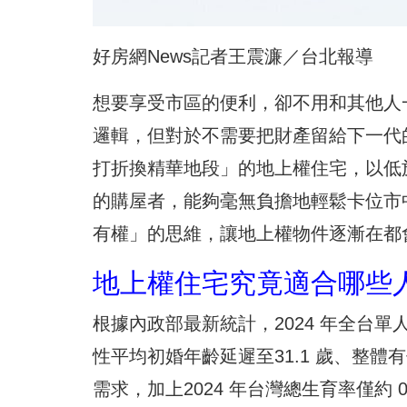
好房網News記者王震濂／台北報導
想要享受市區的便利，卻不用和其他人
邏輯，但對於不需要把財產留給下一代
打折換精華地段」的地上權住宅，以低
的購屋者，能夠毫無負擔地輕鬆卡位市
有權」的思維，讓地上權物件逐漸在都
地上權住宅究竟適合哪些
根據內政部最新統計，2024 年全台單
性平均初婚年齡延遲至31.1 歲、整
需求，加上2024 年台灣總生育率僅約