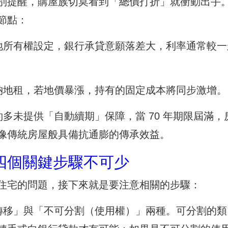
別提醒，購屋族切莫看到「總價打折」就衝動出手
節點：
地所有權設定，銀行承貸意願落差大，利率通常較一
納地租，若地價暴漲，持有的固定成本將同步激增。
多未提供「自動續期」保障，當 70 年期限屆滿，
像傳統房屋般具備抗通膨的傳承效益。
四個關鍵步驟不可少
住宅的問題，接下來就是要注意相關的步驟：
轉移」與「不可分割（使用權）」兩種。可分割的類