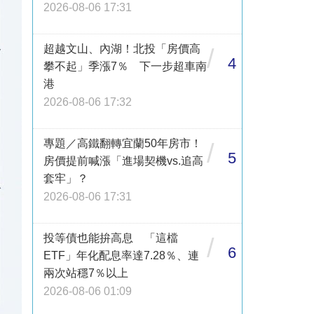
2026-08-06 17:31
超越文山、內湖！北投「房價高
/
4
攀不起」季漲7％ 下一步超車南
港
2026-08-06 17:32
專題／高鐵翻轉宜蘭50年房市！
/
5
房價提前喊漲「進場契機vs.追高
套牢」？
2026-08-06 17:31
投等債也能拚高息 「這檔
/
6
ETF」年化配息率達7.28％、連
兩次站穩7％以上
2026-08-06 01:09