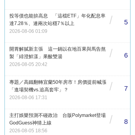
投等債也能拚高息 「這檔ETF」年化配息率
/
5
達7.28％、連兩次站穩7％以上
2026-08-06 01:09
開胃解膩新主張 這一鍋以在地百果與馬告熬
/
6
製「緋澄鮮漾」果酸雙湯
2026-08-05 20:42
專題／高鐵翻轉宜蘭50年房市！房價提前喊漲
/
7
「進場契機vs.追高套牢」？
2026-08-06 17:31
主打娛樂預測不碰政治 台版Polymarket登場
/
8
GodGuess神猜上線
2026-08-05 18:56