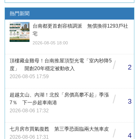
熱門新聞
台南都更首創容積調派 無償換得1293戶社
宅
2026-08-05 18:00
頂樓藏金雞母！台南推屋頂型光電「室內秒降5
/
2
度」 開創20年穩定被動收入
2026-08-05 17:59
超越文山、內湖！北投「房價高攀不起」季漲
/
3
7％ 下一步超車南港
2026-08-06 17:32
七月房市買氣復甦 第三季恐面臨兩大煞車皮
/
4
2026-08-06 17:31