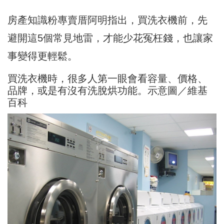
房產知識粉專賣厝阿明指出，買洗衣機前，先
避開這5個常見地雷，才能少花冤枉錢，也讓家
事變得更輕鬆。
買洗衣機時，很多人第一眼會看容量、價格、
品牌，或是有沒有洗脫烘功能。示意圖／維基
百科