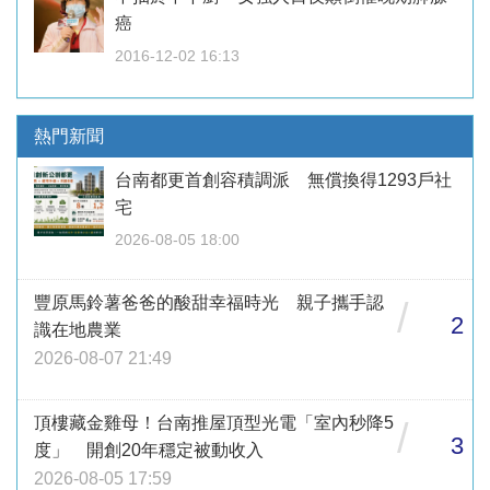
癌
2016-12-02 16:13
熱門新聞
台南都更首創容積調派 無償換得1293戶社
宅
2026-08-05 18:00
豐原馬鈴薯爸爸的酸甜幸福時光 親子攜手認
/
2
識在地農業
2026-08-07 21:49
頂樓藏金雞母！台南推屋頂型光電「室內秒降5
/
3
度」 開創20年穩定被動收入
2026-08-05 17:59