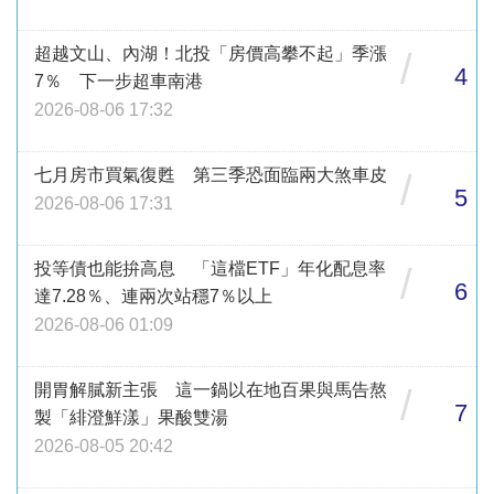
超越文山、內湖！北投「房價高攀不起」季漲
/
4
7％ 下一步超車南港
2026-08-06 17:32
七月房市買氣復甦 第三季恐面臨兩大煞車皮
/
5
2026-08-06 17:31
投等債也能拚高息 「這檔ETF」年化配息率
/
6
達7.28％、連兩次站穩7％以上
2026-08-06 01:09
開胃解膩新主張 這一鍋以在地百果與馬告熬
/
7
製「緋澄鮮漾」果酸雙湯
2026-08-05 20:42