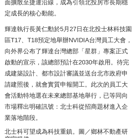
面擴散至捷運沿線，成為引領北投房市長期穩
定成長的核心動能。
輝達執行長黃仁勳於5月27日在北投士林科技園
區T17、T18預定地舉辦NVIDIA台灣員工大會，
向外界公布了輝達台灣總部「星群」專案正式
啟動的宣示，該總部預計在2030年啟用。待完
成建築設計、都市設計審議並送台北市政府申
請建照後，就會實質申報開工。此次的員工大
會活動特地選在未來總部基地舉行，已等同向
市場釋出明確訊號：北士科從招商題材進入企
業落地階段。
北士科可望成為科技重鎮。圖／鄉林不動產研