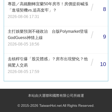
專題／高鐵翻轉宜蘭50年房市！房價提前喊漲
/
8
「進場契機vs.追高套牢」？
2026-08-06 17:31
主打娛樂預測不碰政治 台版Polymarket登場
/
9
GodGuess神猜上線
2026-08-05 18:56
去槓桿引爆「股災體感」？房市出現變化？他
/
10
揭驚人交易
2026-08-05 17:59
本站由大運聯和國際有限公司所維運
© 2015-2026 TaiwanHot.net All Rights Reserved.