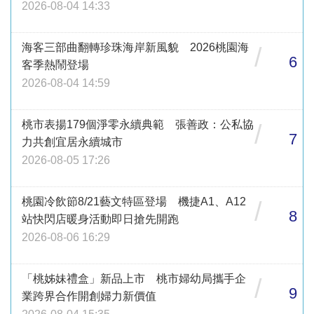
2026-08-04 14:33
海客三部曲翻轉珍珠海岸新風貌 2026桃園海
/
6
客季熱鬧登場
2026-08-04 14:59
桃市表揚179個淨零永續典範 張善政：公私協
/
7
力共創宜居永續城市
2026-08-05 17:26
桃園冷飲節8/21藝文特區登場 機捷A1、A12
/
8
站快閃店暖身活動即日搶先開跑
2026-08-06 16:29
「桃姊妹禮盒」新品上市 桃市婦幼局攜手企
/
9
業跨界合作開創婦力新價值