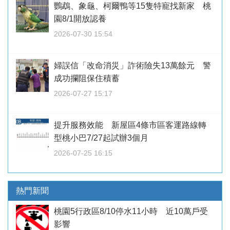
鸚鵡、象龜、柯爾鴨等15隻特寵找新家 桃
園8/1開放認養
2026-07-30 15:54
婦誤信「改命消災」詐術險失13萬餘元 警
成功攔阻保住積蓄
2026-07-27 15:17
提升服務效能 新屋區4條市區客運路線轉
型桃小巴7/27起試辦3個月
2026-07-25 16:15
熱門新聞
桃園5行政區8/10停水11小時 近10萬戶受
影響