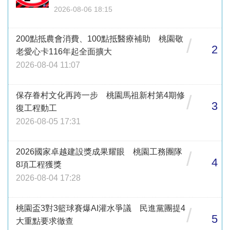
2026-08-06 18:15
200點抵農會消費、100點抵醫療補助 桃園敬
/
2
老愛心卡116年起全面擴大
2026-08-04 11:07
保存眷村文化再跨一步 桃園馬祖新村第4期修
/
3
復工程動工
2026-08-05 17:31
2026國家卓越建設獎成果耀眼 桃園工務團隊
/
4
8項工程獲獎
2026-08-04 17:28
桃園盃3對3籃球賽爆AI灌水爭議 民進黨團提4
/
5
大重點要求徹查