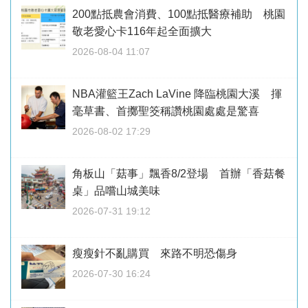
200點抵農會消費、100點抵醫療補助 桃園
敬老愛心卡116年起全面擴大
2026-08-04 11:07
NBA灌籃王Zach LaVine 降臨桃園大溪 揮
毫草書、首擲聖筊稱讚桃園處處是驚喜
2026-08-02 17:29
角板山「菇事」飄香8/2登場 首辦「香菇餐
桌」品嚐山城美味
2026-07-31 19:12
瘦瘦針不亂購買 來路不明恐傷身
2026-07-30 16:24