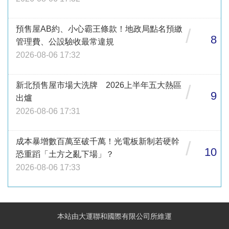
預售屋AB約、小心霸王條款！地政局點名預繳
/
8
管理費、公設驗收最常違規
2026-08-06 17:32
新北預售屋市場大洗牌 2026上半年五大熱區
/
9
出爐
2026-08-06 17:31
成本暴增數百萬至破千萬！光電板新制若硬幹
/
10
恐重蹈「土方之亂下場」？
2026-08-06 17:33
本站由大運聯和國際有限公司所維運