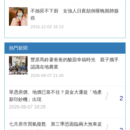
不抽菸不下廚 女強人日夜顛倒罹晚期肺腺
癌
2016-12-02 16:13
熱門新聞
豐原馬鈴薯爸爸的酸甜幸福時光 親子攜手
認識在地農業
2026-08-07 21:49
單憑房價、地價已靠不住？資金大遷徙「地產
/
2
新印鈔機」出現
2026-08-07 18:28
七月房市買氣復甦 第三季恐面臨兩大煞車皮
/