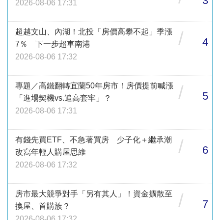
3
2026-08-06 17:31
超越文山、內湖！北投「房價高攀不起」季漲
/
4
7％ 下一步超車南港
2026-08-06 17:32
專題／高鐵翻轉宜蘭50年房市！房價提前喊漲
/
5
「進場契機vs.追高套牢」？
2026-08-06 17:31
有錢先買ETF、不急著買房 少子化＋繼承潮
/
6
改寫年輕人購屋思維
2026-08-06 17:32
房市最大競爭對手「另有其人」！資金擴散至
/
7
換屋、首購族？
2026-08-06 17:32