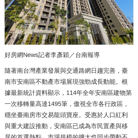
好房網News記者李彥穎／台南報導
隨著南台灣產業發展與交通路網日趨完善，臺
南市安南區不動產市場展現強勁成長動能。根
據最新統計資料顯示，114年全年安南區建物第
一次移轉量高達1495筆，傲視全市各行政區，
穩坐臺南房市交易龍頭寶座。受惠於人口紅利
與重大建設推動，安南區已成為市民置產與移
居的首選熱點，市場規模的擴大也同步帶動不