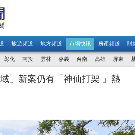
道
旅遊頻道
地方頻道
市場快訊
房產頻道
財
彰化
南投
雲林
嘉義
台南
高雄
屏東
域」新案仍有「神仙打架 」熱