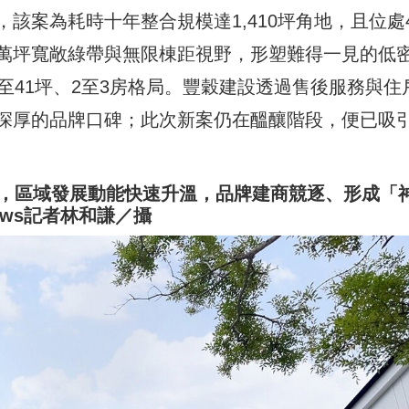
該案為耗時十年整合規模達1,410坪角地，且位處4
萬坪寬敞綠帶與無限棟距視野，形塑難得一見的低
至41坪、2至3房格局。豐穀建設透過售後服務與住
深厚的品牌口碑；此次新案仍在醞釀階段，便已吸
年，區域發展動能快速升溫，品牌建商競逐、形成「
ws記者林和謙／攝