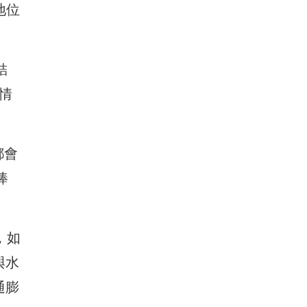
地位
結
情
都會
棒
，如
與水
通膨