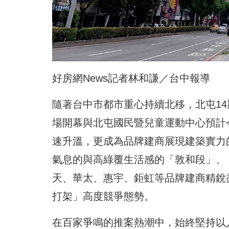
好房網News記者林和謙／台中報導
隨著台中市都市重心持續北移，北屯1
場開幕與北屯國民暨兒童運動中心預計今
速升溫，更成為品牌建商展現建築實力
氣息的與高綠覆生活感的「敦和段」、
天、華太、惠宇、鉅虹等品牌建商精銳
打架」高度競爭態勢。
在百家爭鳴的推案熱潮中，始終堅持以