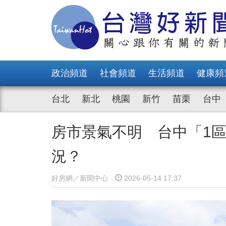
政治頻道
社會頻道
生活頻道
健康頻
台北
新北
桃園
新竹
苗栗
台中
房市景氣不明 台中「1區
況？
好房網／新聞中心
2026-05-14 17:37