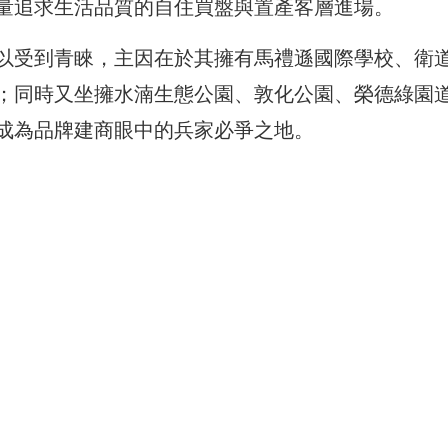
量追求生活品質的自住買盤與置產客層進場。
以受到青睞，主因在於其擁有馬禮遜國際學校、衛
；同時又坐擁水湳生態公園、敦化公園、榮德綠園
成為品牌建商眼中的兵家必爭之地。