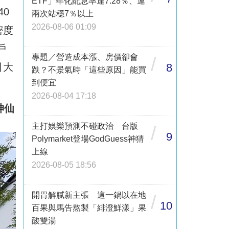
ETF」年化配息率達7.28％、連
0
兩次站穩7％以上
2026-08-06 01:09
密度
戶
專題／營造成本漲、房價卻會
/
引大
8
跌？不景氣時「這些原因」能買
到便宜
2026-08-04 17:18
神仙
主打娛樂預測不碰政治 台版
/
9
Polymarket登場GodGuess神猜
上線
2026-08-05 18:56
開胃解膩新主張 這一鍋以在地
/
10
百果與馬告熬製「緋澄鮮漾」果
酸雙湯