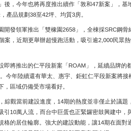
銳」後，今年也將再度推出續作「敦和47新案」，基
，產品規劃38至42坪、均質3房。
開發領軍推出「雙橡園2658」，全棟採SRC鋼骨
個案，近期更舉辦超慢跑活動，吸引逾2,000民眾熱
設即將推出的仁平段新案「ROAM」，延續品牌的
產品。今年陸續還有華太、惠宇、鉅虹仁平段新案將接
下，區域仍備受市場看好。
，綜觀當前建設進度，14期的熱度並非僅止於議題
吸引10萬人流，而台中巨蛋也正緊鑼密鼓興建中，
規格的居住輪廓。強大的建設動能，讓14期在面對