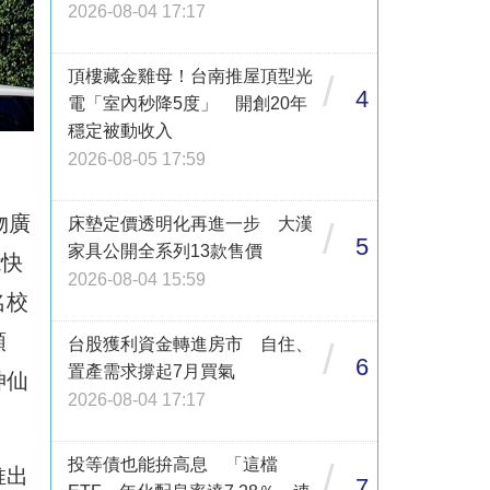
2026-08-04 17:17
頂樓藏金雞母！台南推屋頂型光
/
4
電「室內秒降5度」 開創20年
穩定被動收入
2026-08-05 17:59
物廣
床墊定價透明化再進一步 大漢
/
5
家具公開全系列13款售價
能快
2026-08-04 15:59
名校
順
台股獲利資金轉進房市 自住、
/
6
置產需求撐起7月買氣
神仙
2026-08-04 17:17
投等債也能拚高息 「這檔
/
推出
7