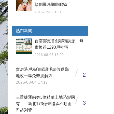
顛倒罹晚期肺腺癌
2016-12-02 16:13
熱門新聞
台南都更首創容積調派 無
償換得1293戶社宅
2026-08-05 18:00
賣房過戶為印鑑證明請假返鄉
/
2
地政士曝免奔波解方
2026-08-04 17:17
三重捷運站旁3億精華土地恐變國
/
3
有！ 新北173億未繼承不動產
即起列管