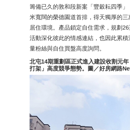
籌備已久的敦和段新案「豐穀耘四季」，
米寬闊的榮德園道首排，得天獨厚的三
居住環境。產品鎖定自住需求，規劃26
活動深化彼此的情感連結，也因此累積
量粉絲與自住買盤高度詢問。
北屯14期重劃區正式進入建設收割元
打架」高度競爭態勢。圖／好房網路Ne