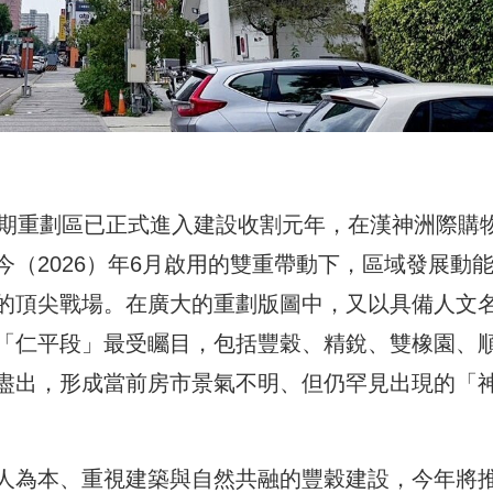
4期重劃區已正式進入建設收割元年，在漢神洲際購
（2026）年6月啟用的雙重帶動下，區域發展動
的頂尖戰場。在廣大的重劃版圖中，又以具備人文
「仁平段」最受矚目，包括豐穀、精銳、雙橡園、
盡出，形成當前房市景氣不明、但仍罕見出現的「
人為本、重視建築與自然共融的豐穀建設，今年將