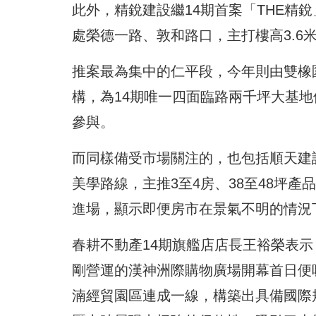
此外，精銳建設繼14期首案「THE精
處榮德一路、敦和路口，主打樓高3.6米
推案最為集中的仁平段，今年則由雙橡園
構，為14期唯一四面臨路兩千坪大基地
參與。
而同樣備受市場關注的，也包括順天建
美學路線，主推3至4房、38至48坪
進場，顯示即便房市在景氣不明的情況
春耕不動產14期旗艦店店長王裕榮表示
剛營運的漢神洲際購物廣場開幕首日便
湳經貿園區連成一線，構築出具備國際