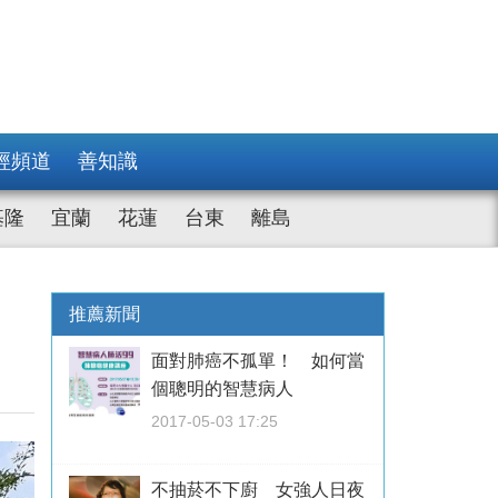
經頻道
善知識
基隆
宜蘭
花蓮
台東
離島
推薦新聞
面對肺癌不孤單！ 如何當
個聰明的智慧病人
2017-05-03 17:25
不抽菸不下廚 女強人日夜