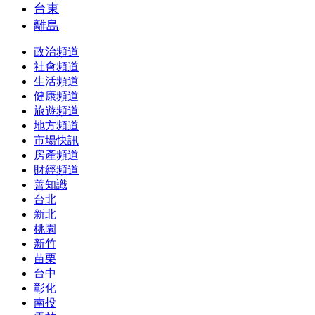
台東
離島
政治頻道
社會頻道
生活頻道
健康頻道
旅遊頻道
地方頻道
市場快訊
房產頻道
財經頻道
善知識
台北
新北
桃園
新竹
苗栗
台中
彰化
南投