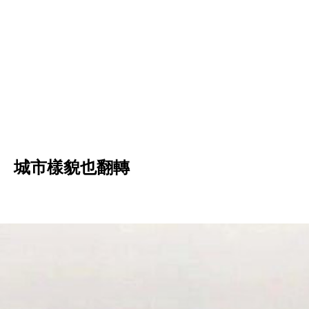
變 城市樣貌也翻轉