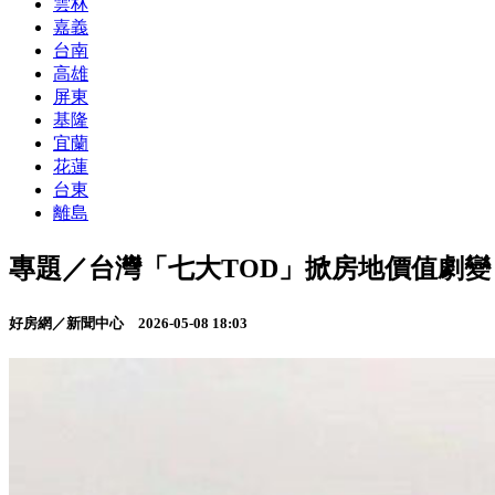
雲林
嘉義
台南
高雄
屏東
基隆
宜蘭
花蓮
台東
離島
專題／台灣「七大TOD」掀房地價值劇
好房網／新聞中心
2026-05-08 18:03