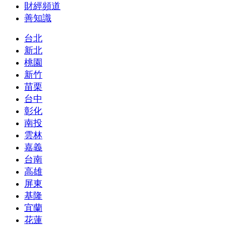
財經頻道
善知識
台北
新北
桃園
新竹
苗栗
台中
彰化
南投
雲林
嘉義
台南
高雄
屏東
基隆
宜蘭
花蓮