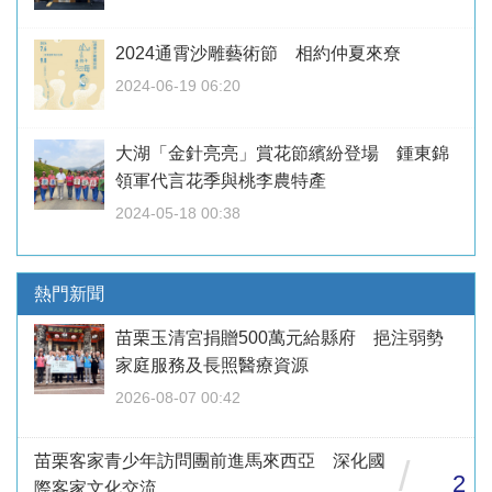
2024通霄沙雕藝術節 相約仲夏來尞
2024-06-19 06:20
大湖「金針亮亮」賞花節繽紛登場 鍾東錦
領軍代言花季與桃李農特產
2024-05-18 00:38
熱門新聞
苗栗玉清宮捐贈500萬元給縣府 挹注弱勢
家庭服務及長照醫療資源
2026-08-07 00:42
苗栗客家青少年訪問團前進馬來西亞 深化國
/
2
際客家文化交流