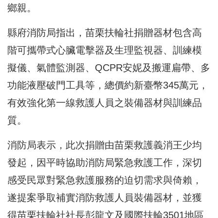
鄉親。
縣府消防局指出，苗栗扶輪社捐贈器材包含高
階可攜帶式心臟電擊器及生理監視器、訓練模
擬儀、氣體監測器、QCPR安妮及搬運扁帶、多
功能液壓破門工具等，總價約新臺幣345萬元，
有效強化第一線救護人員之裝備器材與訓練品
質。
消防局表示，此次捐贈由苗栗救護義消王少均
發起，因平時協助消防局緊急救護工作，深切
感受民眾對緊急救護服務的迫切需求與倚賴，
遂提案爭取補實消防救護人員裝備器材，並獲
得苗栗扶輪社社長彭龍文及國際扶輪3501地區