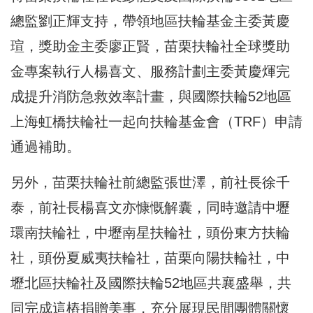
總監劉正輝支持，帶領地區扶輪基金主委黃慶
瑄，獎助金主委廖正賢，苗栗扶輪社全球獎助
金專案執行人楊喜文、服務計劃主委黃慶煇完
成提升消防急救效率計畫，與國際扶輪52地區
上海虹橋扶輪社一起向扶輪基金會（TRF）申請
通過補助。
另外，苗栗扶輪社前總監張世澤，前社長徐千
泰，前社長楊喜文亦慷慨解囊，同時邀請中壢
環南扶輪社，中壢南星扶輪社，頭份東方扶輪
社，頭份夏威夷扶輪社，苗栗向陽扶輪社，中
壢北區扶輪社及國際扶輪52地區共襄盛舉，共
同完成這樁捐贈美事，充分展現民間團體關懷