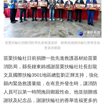
苗栗扶輪社捐贈消防局先進救護器材 鍾東錦感謝扶輪社善舉造福
更多的鄉親
苗栗扶輪社日前捐贈一批先進救護器材給苗栗
消防局，縣長鍾東錦感謝苗栗扶輪社社長彭龍
文及國際扶輪3501地區總監劉正輝支持，強化
縣內緊急救護量能，在有意外發生時，讓消防
人員可以第一時間挽回鄉親性命。他並頒贈感
謝狀及紀念品，謝謝扶輪社的善舉造福更多的