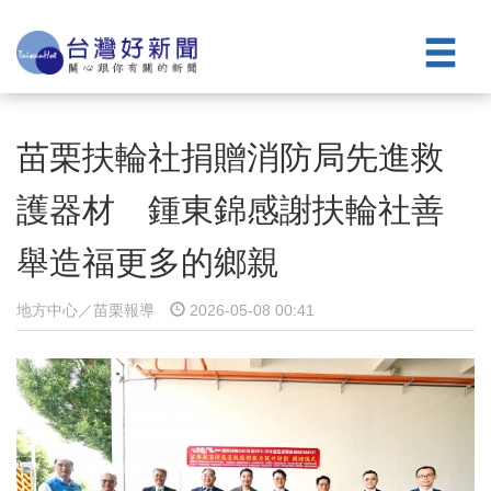
苗栗扶輪社捐贈消防局先進救
護器材 鍾東錦感謝扶輪社善
舉造福更多的鄉親
地方中心／苗栗報導
2026-05-08 00:41