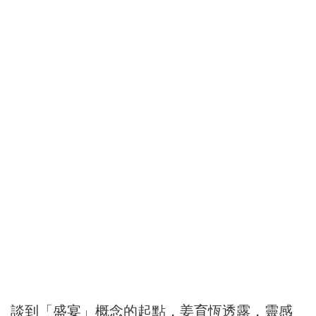
談到「盛宴」概念的起點，姜育恆透露，靈感