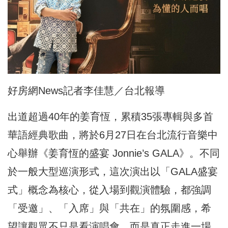
好房網News記者李佳慧／台北報導
出道超過40年的姜育恆，累積35張專輯與多首
華語經典歌曲，將於6月27日在台北流行音樂中
心舉辦《姜育恆的盛宴 Jonnie’s GALA》。不同
於一般大型巡演形式，這次演出以「GALA盛宴
式」概念為核心，從入場到觀演體驗，都強調
「受邀」、「入席」與「共在」的氛圍感，希
望讓觀眾不只是看演唱會，而是真正走進一場