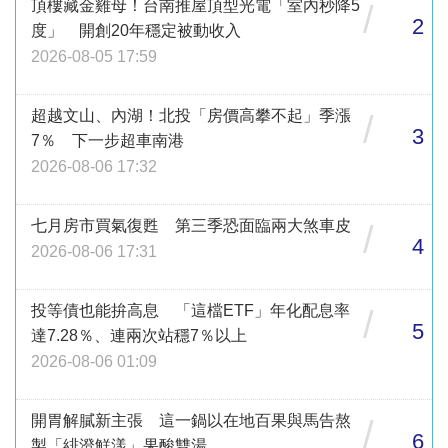
頂樓藏金雞母！台南推屋頂型光電「室內秒降5
/
2
度」 開創20年穩定被動收入
2026-08-05 17:59
超越文山、內湖！北投「房價高攀不起」季漲
/
3
7％ 下一步超車南港
2026-08-06 17:32
七月房市買氣復甦 第三季恐面臨兩大煞車皮
/
4
2026-08-06 17:31
投等債也能拚高息 「這檔ETF」年化配息率
/
5
達7.28％、連兩次站穩7％以上
2026-08-06 01:09
開胃解膩新主張 這一鍋以在地百果與馬告熬
/
6
製「緋澄鮮漾」果酸雙湯