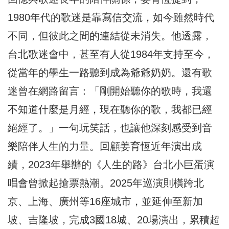
1980年代的歌迷是靠寫信交流，如今雖然時代
不同，但彼此之間的連結從未消失。他透露，
台北歌迷會中，甚至有人從1984年支持至今，
從當年的學生一路聽到成為爺爺奶奶。還有歌
迷曾在網路留言：「剛開始聽你的歌時，我還
不知道什麼是月經，現在聽你的歌，我都已經
絕經了。」一句玩笑話，也讓他深刻感受到音
樂陪伴人生的力量。回顧姜育恆近年演出成
績，2023年舉辦的《人生的路》台北小巨蛋演
唱會曾掀起搶票熱潮。2025年巡演則橫跨北
京、上海、廣州等16座城市，並延伸至新加
坡、吉隆坡，完成3國18城、20場演出，累積超