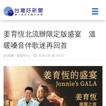
姜育恆北流辦限定版盛宴 溫
暖嗓音伴歌迷再回首
好房網／新聞中心
2026-05-08 00:47