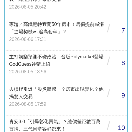
2026-08-05 20:42
專題／高鐵翻轉宜蘭50年房市！房價提前喊漲
/
7
「進場契機vs.追高套牢」？
2026-08-06 17:31
主打娛樂預測不碰政治 台版Polymarket登場
/
8
GodGuess神猜上線
2026-08-05 18:56
去槓桿引爆「股災體感」？房市出現變化？他
/
9
揭驚人交易
2026-08-05 17:59
青安3.0「引爆彰化買氣」？總價差距數百萬
/
10
首購、三代同堂客群都來！