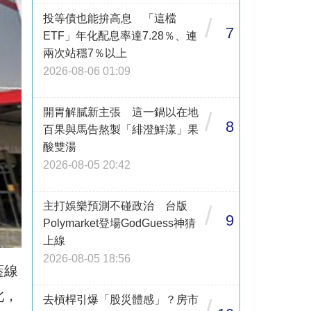
投等債也能拚高息 「這檔
/
7
ETF」年化配息率達7.28％、連
兩次站穩7％以上
2026-08-06 01:09
開胃解膩新主張 這一鍋以在地
/
8
百果與馬告熬製「緋澄鮮漾」果
酸雙湯
2026-08-05 20:42
主打娛樂預測不碰政治 台版
/
9
Polymarket登場GodGuess神猜
上線
2026-08-05 18:56
藍線
此，
去槓桿引爆「股災體感」？房市
/