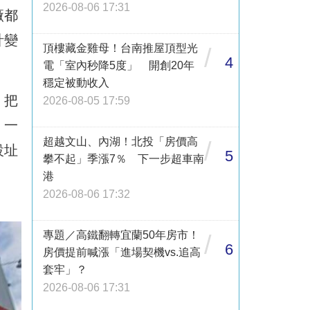
2026-08-06 17:31
廠都
計變
頂樓藏金雞母！台南推屋頂型光
/
4
電「室內秒降5度」 開創20年
穩定被動收入
，把
2026-08-05 17:59
，一
超越文山、內湖！北投「房價高
/
設址
5
攀不起」季漲7％ 下一步超車南
港
2026-08-06 17:32
專題／高鐵翻轉宜蘭50年房市！
/
6
房價提前喊漲「進場契機vs.追高
套牢」？
2026-08-06 17:31