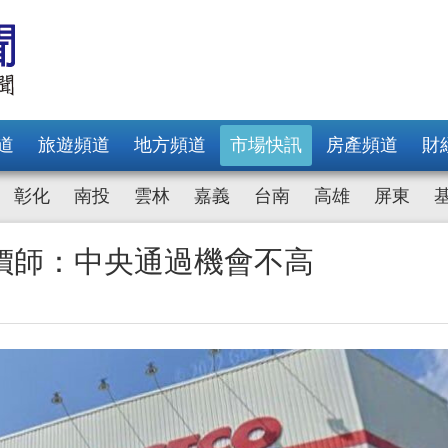
道
旅遊頻道
地方頻道
市場快訊
房產頻道
財
彰化
南投
雲林
嘉義
台南
高雄
屏東
價師：中央通過機會不高