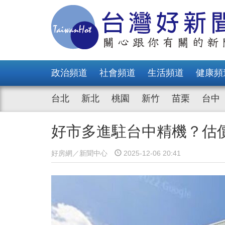
政治頻道
社會頻道
生活頻道
健康頻
台北
新北
桃園
新竹
苗栗
台中
好市多進駐台中精機？估
好房網／新聞中心
2025-12-06 20:41