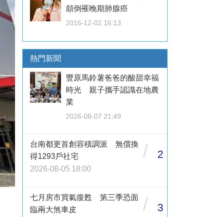
顛倒罹晚期肺腺癌
2016-12-02 16:13
熱門新聞
豐原馬鈴薯爸爸的酸甜幸福
時光 親子攜手認識在地農
業
2026-08-07 21:49
台南都更首創容積調派 無償換
/
2
得1293戶社宅
2026-08-05 18:00
七月房市買氣復甦 第三季恐面
/
3
臨兩大煞車皮