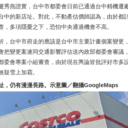
盧秀燕證實，台中市都委會日前已通過台中精機遷
台中的新店址。對此，不動產估價師認為，由於都
查，多項隱憂之下，恐怕中央通過機會不高。
析，台中市府走的應該是台中市主要計畫個案變更
會把變更案連同交通影響評估送內政部都委會審議
都委會專案小組審查，由於現在輿論皆批評好市多
無疑雪上加霜。
仍有漫漫長路。示意圖／翻攝GoogleMaps