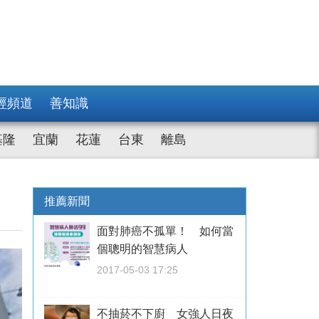
經頻道
善知識
基隆
宜蘭
花蓮
台東
離島
推薦新聞
面對肺癌不孤單！ 如何當
個聰明的智慧病人
2017-05-03 17:25
不抽菸不下廚 女強人日夜