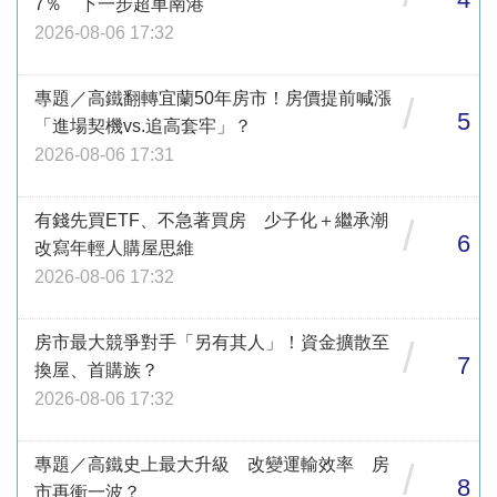
7％ 下一步超車南港
2026-08-06 17:32
專題／高鐵翻轉宜蘭50年房市！房價提前喊漲
/
5
「進場契機vs.追高套牢」？
2026-08-06 17:31
有錢先買ETF、不急著買房 少子化＋繼承潮
/
6
改寫年輕人購屋思維
2026-08-06 17:32
房市最大競爭對手「另有其人」！資金擴散至
/
7
換屋、首購族？
2026-08-06 17:32
專題／高鐵史上最大升級 改變運輸效率 房
/
8
市再衝一波？