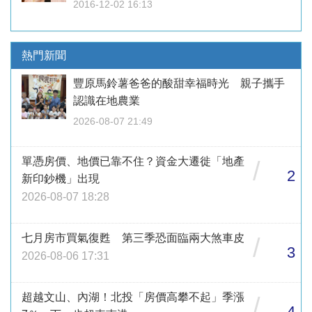
2016-12-02 16:13
熱門新聞
豐原馬鈴薯爸爸的酸甜幸福時光 親子攜手
認識在地農業
2026-08-07 21:49
單憑房價、地價已靠不住？資金大遷徙「地產
/
2
新印鈔機」出現
2026-08-07 18:28
七月房市買氣復甦 第三季恐面臨兩大煞車皮
/
3
2026-08-06 17:31
超越文山、內湖！北投「房價高攀不起」季漲
/
4