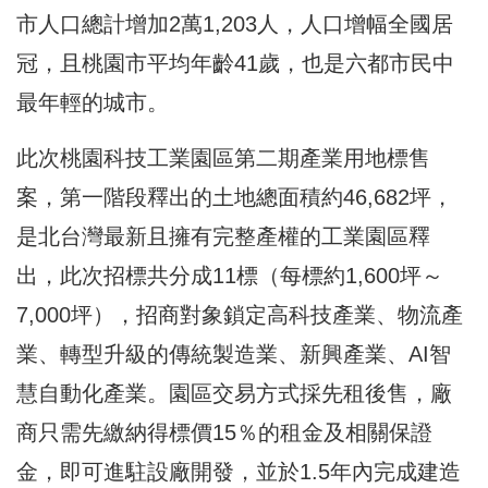
市人口總計增加2萬1,203人，人口增幅全國居
冠，且桃園市平均年齡41歲，也是六都市民中
最年輕的城市。
此次桃園科技工業園區第二期產業用地標售
案，第一階段釋出的土地總面積約46,682坪，
是北台灣最新且擁有完整產權的工業園區釋
出，此次招標共分成11標（每標約1,600坪～
7,000坪），招商對象鎖定高科技產業、物流產
業、轉型升級的傳統製造業、新興產業、AI智
慧自動化產業。園區交易方式採先租後售，廠
商只需先繳納得標價15％的租金及相關保證
金，即可進駐設廠開發，並於1.5年內完成建造