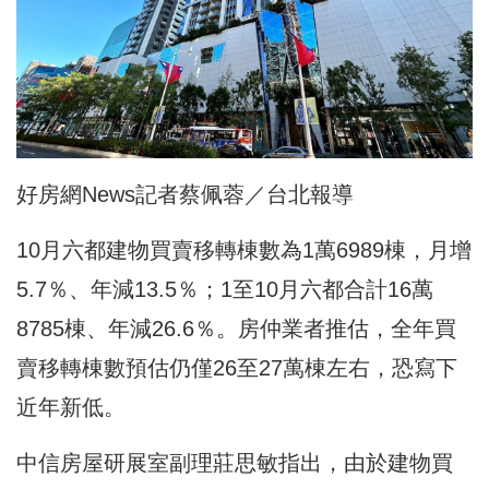
好房網News記者蔡佩蓉／台北報導
10月六都建物買賣移轉棟數為1萬6989棟，月增
5.7％、年減13.5％；1至10月六都合計16萬
8785棟、年減26.6％。房仲業者推估，全年買
賣移轉棟數預估仍僅26至27萬棟左右，恐寫下
近年新低。
中信房屋研展室副理莊思敏指出，由於建物買