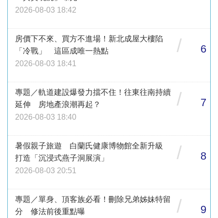
2026-08-03 18:42
房價下不來、買方不進場！新北成屋大樓陷
/
6
「冷戰」 這區成唯一熱點
2026-08-03 18:41
專題／軌道建設爆發力擋不住！往東往南持續
/
7
延伸 房地產浪潮再起？
2026-08-03 18:40
暑假親子旅遊 白蘭氏健康博物館全新升級
/
8
打造「沉浸式燕子洞展演」
2026-08-03 20:51
專題／單身、頂客族必看！刪除兄弟姊妹特留
/
9
分 修法前後重點曝