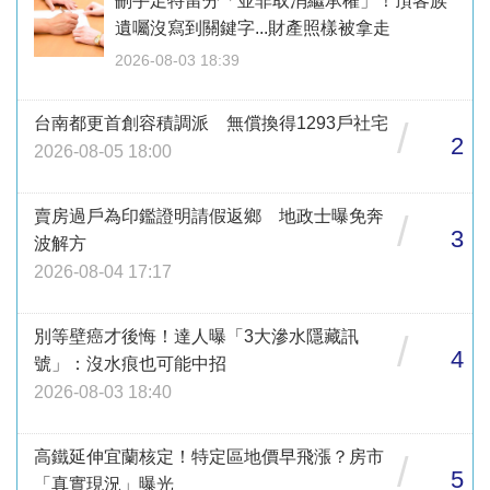
刪手足特留分「並非取消繼承權」！頂客族
遺囑沒寫到關鍵字...財產照樣被拿走
2026-08-03 18:39
台南都更首創容積調派 無償換得1293戶社宅
/
2
2026-08-05 18:00
賣房過戶為印鑑證明請假返鄉 地政士曝免奔
/
3
波解方
2026-08-04 17:17
別等壁癌才後悔！達人曝「3大滲水隱藏訊
/
4
號」：沒水痕也可能中招
2026-08-03 18:40
高鐵延伸宜蘭核定！特定區地價早飛漲？房市
/
5
「真實現況」曝光