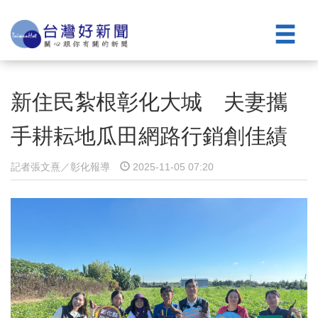
新住民紮根彰化大城 夫妻攜
手耕耘地瓜田網路行銷創佳績
記者張文熹／彰化報導
2025-11-05 07:20