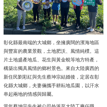
彰化縣最南端的大城鄉，坐擁廣闊的濱海地區
與豐富的農業景觀，土地肥沃、風情純樸。這
片土地盛產地瓜、花生與黃金蜆等地方特產，
構築出獨具風情的鄉村景色。來自大陸廣西的
新住民劉彩紅與先生蔡坤宗結婚後，定居在彰
化縣大城鄉，夫妻倆攜手耕耘地瓜園，以汗水
串起兩地的情感與歸屬。
當年蔡坤宗先生被公司外派至大陸工廠任職，