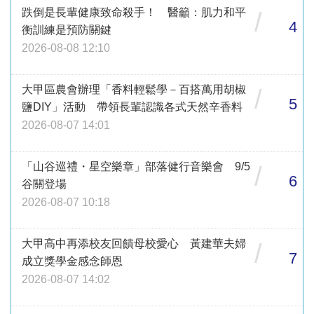
跌倒是長輩健康致命殺手！ 醫籲：肌力和平
/
4
衡訓練是預防關鍵
2026-08-08 12:10
大甲區農會辦理「香料輕鬆學－百搭萬用胡椒
/
5
鹽DIY」活動 帶領長輩認識各式天然辛香料
2026-08-07 14:01
「山谷巡禮・星空樂章」部落健行音樂會 9/5
/
6
谷關登場
2026-08-07 10:18
大甲高中再添校友回饋母校愛心 黃建華夫婦
/
7
成立獎學金感念師恩
2026-08-07 14:02