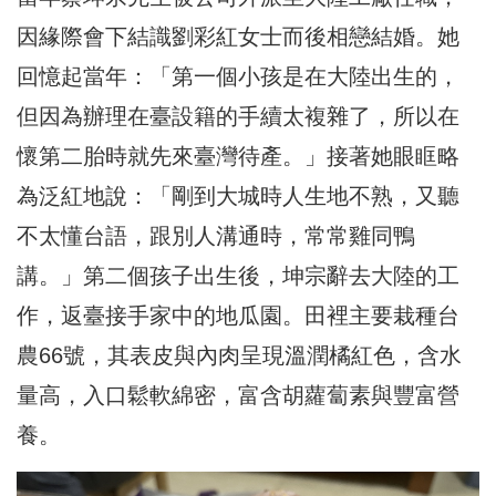
因緣際會下結識劉彩紅女士而後相戀結婚。她
回憶起當年：「第一個小孩是在大陸出生的，
但因為辦理在臺設籍的手續太複雜了，所以在
懷第二胎時就先來臺灣待產。」接著她眼眶略
為泛紅地說：「剛到大城時人生地不熟，又聽
不太懂台語，跟別人溝通時，常常雞同鴨
講。」第二個孩子出生後，坤宗辭去大陸的工
作，返臺接手家中的地瓜園。田裡主要栽種台
農66號，其表皮與內肉呈現溫潤橘紅色，含水
量高，入口鬆軟綿密，富含胡蘿蔔素與豐富營
養。