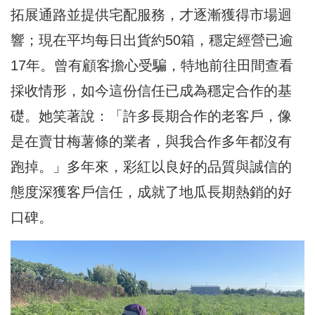
拓展通路並提供宅配服務，才逐漸獲得市場迴
響；現在平均每日出貨約50箱，穩定經營已逾
17年。曾有顧客擔心受騙，特地前往田間查看
採收情形，如今這份信任已成為穩定合作的基
礎。她笑著說：「許多長期合作的老客戶，像
是在賣甘梅薯條的業者，與我合作多年都沒有
跑掉。」多年來，彩紅以良好的品質與誠信的
態度深獲客戶信任，成就了地瓜長期熱銷的好
口碑。