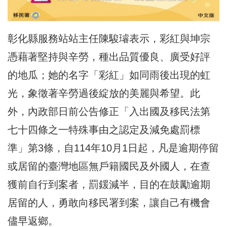
彰化縣服務站站主任陳駿璿表示，彩紅與坤宗
憑藉著堅持與辛勞，種出品質優良、廣受好評
的地瓜；她的名字「彩紅」如同雨後出現的虹
光，象徵著辛勞過後綻放的美麗與希望。此
外，內政部日前公告修正「入出國及移民法第
七十四條之一特殊事由之認定及減免處罰標
準」第3條，自114年10月1日起，凡是逾期停留
或居留的臺灣地區無戶籍國民及外國人，在查
獲前自行到案者，罰鍰減半，目的在鼓勵逾期
居留的人，勇敢向移民署到案，讓自己有機會
儘早返鄉。