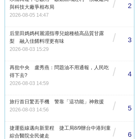
/
2
與科技大廠爭相布局
2026-08-05 14:47
后里田媽媽柯麗湄指導兒媳種植高品質甘露
/
3
梨 融入佳餚料理更有味
2026-08-03 15:29
再批中央 盧秀燕：問題油不用通報，人民吃
/
4
得下去?
2026-08-03 14:59
旅行首日驚丟手機 警靠「這功能」神救援
/
5
2026-08-03 14:56
捷運藍線邁向新里程 捷工局8/9辦台中港到童
/
6
綜合醫院全民健走