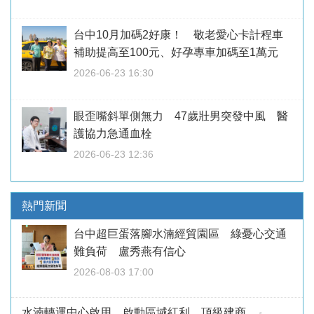
台中10月加碼2好康！ 敬老愛心卡計程車
補助提高至100元、好孕專車加碼至1萬元
2026-06-23 16:30
眼歪嘴斜單側無力 47歲壯男突發中風 醫
護協力急通血栓
2026-06-23 12:36
熱門新聞
台中超巨蛋落腳水湳經貿園區 綠憂心交通
難負荷 盧秀燕有信心
2026-08-03 17:00
水湳轉運中心啟用 啟動區域紅利 頂級建商