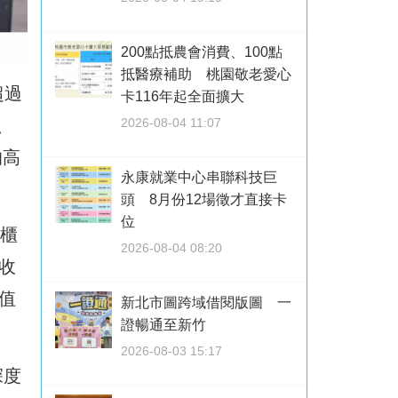
200點抵農會消費、100點
抵醫療補助 桃園敬老愛心
超過
卡116年起全面擴大
、
2026-08-04 11:07
的高
永康就業中心串聯科技巨
頭 8月份12場徵才直接卡
位
整櫃
2026-08-04 08:20
收
值
新北市圖跨域借閱版圖 一
證暢通至新竹
2026-08-03 15:17
深度