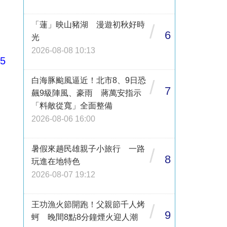
「蓮」映山豬湖 漫遊初秋好時
/
6
光
2026-08-08 10:13
75
白海豚颱風逼近！北市8、9日恐
/
7
飆9級陣風、豪雨 蔣萬安指示
「料敵從寬」全面整備
2026-08-06 16:00
暑假來趟民雄親子小旅行 一路
/
8
玩進在地特色
2026-08-07 19:12
王功漁火節開跑！父親節千人烤
/
9
蚵 晚間8點8分鐘煙火迎人潮