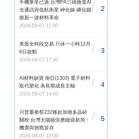
手機寒冬已過 台灣PA三雄搶進AI
/
2
光通訊與低軌衛星 砷化鎵 磷化銦
掀新一波材料革命
2026-08-07 11:00
美股全時段交易 只休一小時12月
/
3
6日啟動
2026-08-07 17:30
AI材料缺貨 南亞(1303) 電子材料
/
4
取代塑化 為長期成長主軸
！
2026-08-07 14:00
川普重拳祭232條款加徵多晶矽
/
5
關稅 台灣太陽能供應鏈迎新局：
機遇與挑戰並存
2026-08-07 12:00