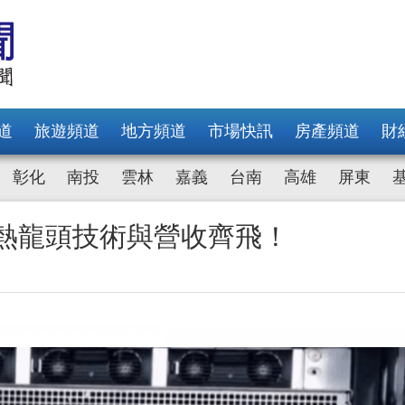
道
旅遊頻道
地方頻道
市場快訊
房產頻道
財
彰化
南投
雲林
嘉義
台南
高雄
屏東
散熱龍頭技術與營收齊飛！