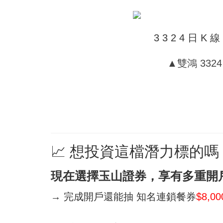
▲雙鴻 332
📈 想投資這檔潛力標的
現在選擇玉山證券，享有多重開
→ 完成開戶還能抽 知名連鎖餐券
$8,0