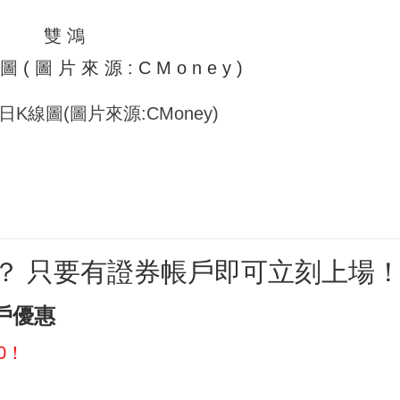
4日K線圖(圖片來源:CMoney)
嗎？ 只要有證券帳戶即可立刻上場
戶優惠
00！