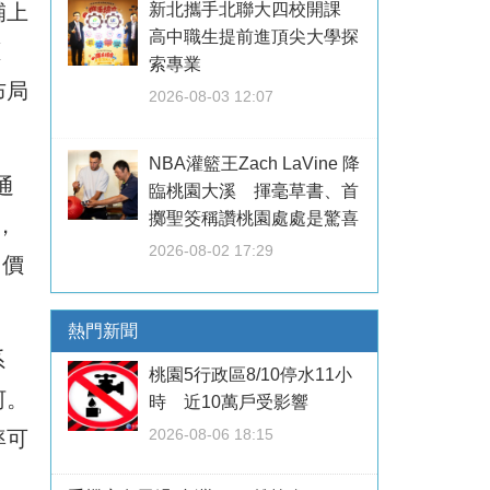
補上
新北攜手北聯大四校開課
高中職生提前進頂尖大學探
應
索專業
布局
2026-08-03 12:07
NBA灌籃王Zach LaVine 降
通
臨桃園大溪 揮毫草書、首
擲聖筊稱讚桃園處處是驚喜
，
2026-08-02 17:29
加價
熱門新聞
系
桃園5行政區8/10停水11小
河。
時 近10萬戶受影響
2026-08-06 18:15
率可