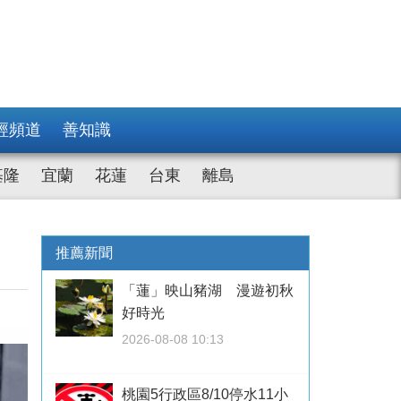
經頻道
善知識
基隆
宜蘭
花蓮
台東
離島
推薦新聞
「蓮」映山豬湖 漫遊初秋
好時光
2026-08-08 10:13
桃園5行政區8/10停水11小