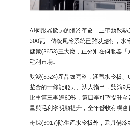
AI伺服器掀起的液冷革命，正帶動散
300瓦，傳統風冷系統已難以應付，水冷散
健策(3653)三大廠，正分別在伺服器
毛利市場。
雙鴻(3324)產品線完整，涵蓋水冷板
整合的一條龍能力。法人指出，雙鴻9月
比重第三季達60%，第四季可望提升至
量與毛利率明顯提升，全年營收有機會
奇鋐(3017)除生產水冷板外，還具