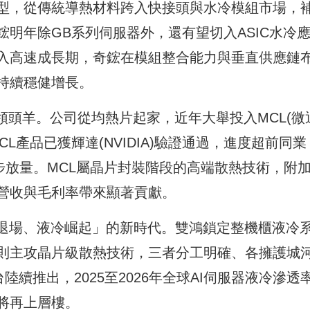
型，從傳統導熱材料跨入快接頭與水冷模組市場，
明年除GB系列伺服器外，還有望切入ASIC水冷
入高速成長期，奇鋐在模組整合能力與垂直供應鏈
持續穩健增長。
術領頭羊。公司從均熱片起家，近年大舉投入MCL(微
L產品已獲輝達(NVIDIA)驗證通過，進度超前同業
級同步放量。MCL屬晶片封裝階段的高端散熱技術，附
營收與毛利率帶來顯著貢獻。
冷退場、液冷崛起」的新時代。雙鴻鎖定整機櫃液冷
則主攻晶片級散熱技術，三者分工明確、各擁護城
台陸續推出，2025至2026年全球AI伺服器液冷滲透
將再上層樓。