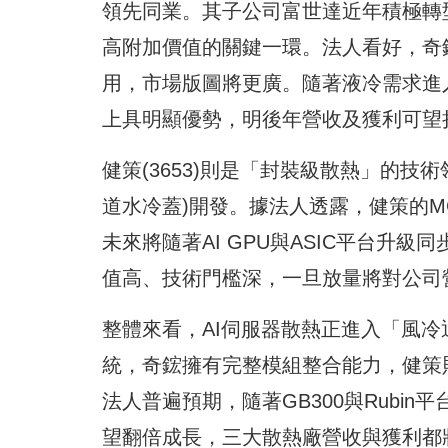
領先同業。其子公司富世達近年積極轉
高附加價值的關鍵一環。法人看好，奇鋐
用，市場版圖將更廣。隨著液冷需求進
上具明顯優勢，明後年營收及獲利可望
健策(3653)則是「封裝級散熱」的技
道水冷蓋)開發。據法人透露，健策的MC
未來將隨著AI GPU與ASIC平台升
值高、技術門檻深，一旦放量將對公司
整體來看，AI伺服器散熱正進入「風
統，奇鋐擁有完整模組整合能力，健策
法人普遍預期，隨著GB300與Rubin平
望翻倍成長，三大散熱廠營收與獲利都