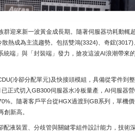
熱族群迎來新一波黃金成長期。隨著伺服器功耗動輒
熱成為主流趨勢。包括雙鴻(3324)、奇鋐(3017)
「系統端」與「封裝端」發力，搶攻這波AI浪潮帶來
、CDU(冷卻分配單元)及快接頭模組，具備從零件到
已正式切入GB300伺服器水冷板量產，AI伺服器營
70%。隨著客戶平台從HGX過渡到GB系列，單機價
再創新高。
備冷卻配液裝置、分歧管與關鍵零組件設計能力，技術