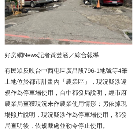
好房網News記者黃芸涵／綜合報導
有民眾反映台中西屯區廣昌段796-1地號等4筆
土地位於都市計畫內「農業區」，現況疑涉違
規作為停車場使用，台中都發局說明，經市府
農業局查獲現況未作農業使用情形；另依據現
場照片說明，現況疑涉作為停車場使用，都發
局查明後，依規裁處並勒令停止使用。