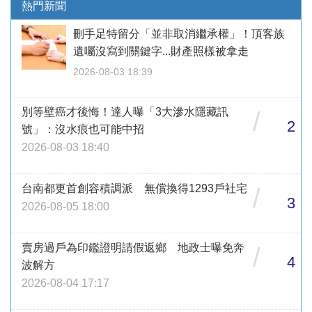
熱門新聞
刪手足特留分「並非取消繼承權」！頂客族
遺囑沒寫到關鍵字...財產照樣被拿走
2026-08-03 18:39
別等壁癌才後悔！達人曝「3大滲水隱藏訊
/
2
號」：沒水痕也可能中招
2026-08-03 18:40
台南都更首創容積調派 無償換得1293戶社宅
/
3
2026-08-05 18:00
賣房過戶為印鑑證明請假返鄉 地政士曝免奔
/
4
波解方
2026-08-04 17:17