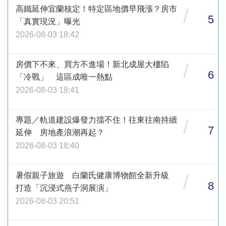
高鐵延伸宜蘭核定！特定區地價早飛漲？房市
/
5
「真實現況」曝光
2026-08-03 18:42
房價下不來、買方不進場！新北成屋大樓陷
/
6
「冷戰」 這區成唯一熱點
2026-08-03 18:41
專題／軌道建設爆發力擋不住！往東往南持續
/
7
延伸 房地產浪潮再起？
2026-08-03 18:40
暑假親子旅遊 白蘭氏健康博物館全新升級
/
8
打造「沉浸式燕子洞展演」
2026-08-03 20:51