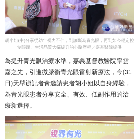
胡小姐(中)分享從幼年視力不佳，到診斷為青光眼，再到如今穩定控
制眼壓、生活品質大幅提升的心路歷程／嘉基醫院提供
為提升青光眼治療水準，嘉義基督教醫院率雲
嘉之先，引進微脈衝青光眼雷射新療法，今(31
日)天舉辦記者會邀請患者胡小姐以自身經驗，
為青光眼患者分享安全、有效、低副作用的治
療新選擇。