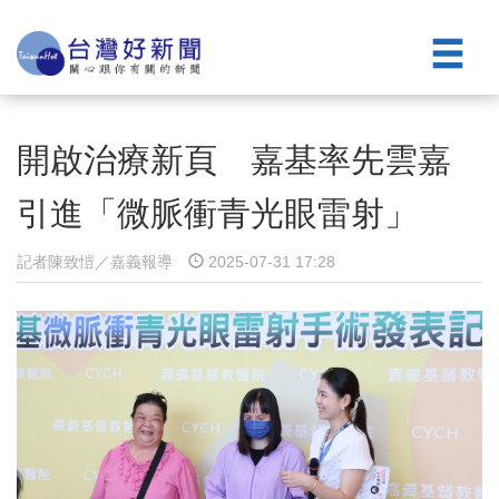
開啟治療新頁 嘉基率先雲嘉
引進「微脈衝青光眼雷射」
記者陳致愷／嘉義報導
2025-07-31 17:28