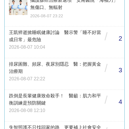
攝護腺癌治療新選項 安南醫院「海福刀」
無傷口、無輻射
2026-08-07 23:22
王凱猝逝掀睡眠健康討論 醫示警「睡不好當
/
2
成日常」最危險
2026-08-07 10:04
排尿困難、頻尿、夜尿別隱忍 醫：把握黃金
/
3
治療期
2026-08-07 22:22
跌倒是長輩健康致命殺手！ 醫籲：肌力和平
/
4
衡訓練是預防關鍵
2026-08-08 12:10
失智照護不只找回家的路 更要補上社會安全