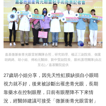
嘉基微脈衝青光眼雷射團隊合照，研究助理、楊正三副院長、個案
胡媽媽、胡小姐、傅柏元醫師、劉中賢副院長、眼科護理團隊(由左
至右)／嘉基醫院提供
27歲胡小姐分享，因先天性虹膜缺損自小眼睛
視力就不好，後來被診斷出罹患青光眼，長期
靠藥水在控制眼壓，日前有眼壓降不下來情
況，經醫師建議可接受「微脈衝青光眼雷射」