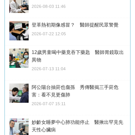
2026-08-03 11:46
登革熱初期像感冒？ 醫師提醒民眾警覺
2026-07-22 12:05
12歲男童喝中藥竟吞下藥匙 醫師胃鏡取出
異物
2026-07-13 11:04
阿公陽台抽菸也傷孫 秀傳醫揭三手菸危
害：看不見更傷肺
2026-07-07 15:11
妙齡女睡夢中心肺功能停止 醫揪出罕見先
天性心臟病