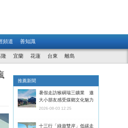
經頻道
善知識
基隆
宜蘭
花蓮
台東
離島
瘋
推薦新聞
暑假走訪猴硐瑞三鑛業 邀
大小朋友感受煤鄉文化魅力
2026-08-03 12:25
十三行「綠遊雙岸」低碳走