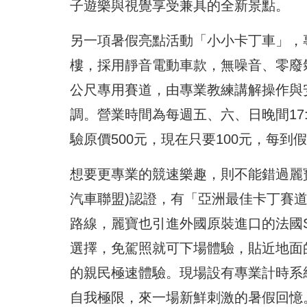
子遊樂與視覺享受兼具的全新景點。
另一項暑假亮點活動「小小卡丁車」，專
樓，採用靜音電動車款，無噪音、零廢
公尺專用賽道，由專業教練講解操作與
調。營業時間為每週五、六、日晚間17:
驗原價500元，現在只要100元，每
想要更專業的競速樂趣，則不能錯過麗寶國
汽車聯盟)認證，有「亞洲最佳卡丁賽道
路線，麗寶也引進外國原裝進口的法國S
選擇，免駕照就可下場體驗，貼近地面
的親民極速體驗。現場設有專業計時系
自我極限，來一場新鮮刺激的暑假回憶