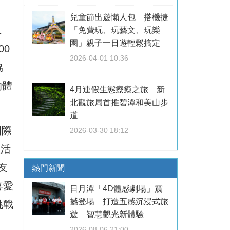
兒童節出遊懶人包 搭機捷
1
「免費玩、玩藝文、玩樂
園」親子一日遊輕鬆搞定
0
2026-04-01 10:36
協
的體
4月連假生態療癒之旅 新
北觀旅局首推碧潭和美山步
道
國際
2026-03-30 18:12
靈活
友
熱門新聞
喜愛
日月潭「4D體感劇場」震
撼登場 打造五感沉浸式旅
挑戰
遊 智慧觀光新體驗
2026-08-06 21:00