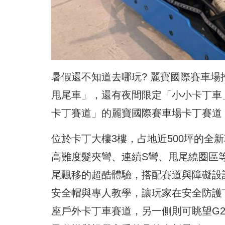
暑假還不知道去哪玩? 麗寶國際賽車
甩尾車」，還有夜間限定「小小卡丁車
卡丁賽道」的麗寶國際賽車場卡丁賽道
位於卡丁大樓3樓，占地近500坪的全
高難度髮夾彎、連續S彎、甩尾繞圈區
尾飄移的超酷體驗，搭配賽道與障礙設
安全帽與專人教學，讓玩家在安全防護
座戶外卡丁車賽道，另一側則可眺望G