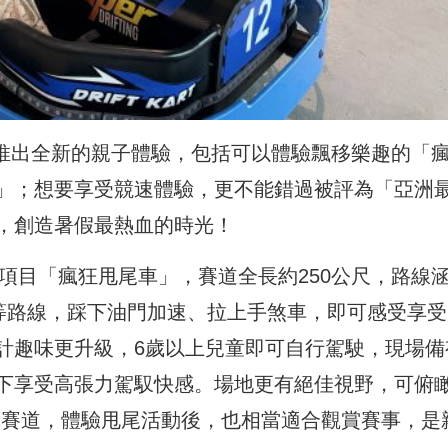
場推出全新的親子體驗，包括可以體驗飄移樂趣的「
」；想要享受競速體驗，更不能錯過被評為「亞洲
，創造暑假最熱血的時光！
新項目「瘋狂甩尾車」，賽道全長約250公尺，路線
等路線，踩下油門加速、拉上手煞車，即可感受享受
計趣味更升級，6歲以上兒童即可自行駕駛，現場備
下享受高張力駕馭快感。場地更有絕佳視野，可俯
2賽道，體驗甩尾活動後，也相當適合觀賞賽事，是