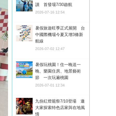
讀 首發場7/30啟航
2026-07-16 12:54
暑假旅遊旺季正式展開 台
中國際機場今夏又增3條新
航線
2026-07-02 12:47
暑假玩桃園！住一晚送一
晚、樂園住房、地景藝術
節 一次玩遍桃園
2026-07-01 12:34
九份紅燈籠祭7/10登場 邀
大家探索特色店家與在地風
情