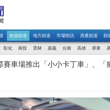
道
旅遊頻道
地方頻道
市場快訊
房產頻道
財
彰化
南投
雲林
嘉義
台南
高雄
屏東
際賽車場推出「小小卡丁車」、「