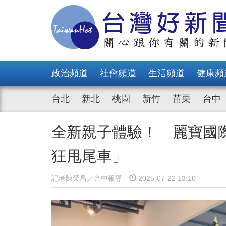
政治頻道
社會頻道
生活頻道
健康頻
台北
新北
桃園
新竹
苗栗
台中
全新親子體驗！ 麗寶國
狂甩尾車」
記者陳榮昌／台中報導
2025-07-22 13:10