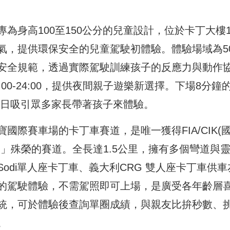
為身高100至150公分的兒童設計，位於卡丁大樓
氣，提供環保安全的兒童駕駛初體驗。體驗場域為50
安全規範，透過實際駕駛訓練孩子的反應力與動作
00-24:00，提供夜間親子遊樂新選擇。下場8分鐘
到假日吸引眾多家長帶著孩子來體驗。
際賽車場的卡丁車賽道，是唯一獲得FIA/CIK(
」殊榮的賽道。全長達1.5公里，擁有多個彎道與
odi單人座卡丁車、義大利CRG 雙人座卡丁車供車
的駕駛體驗，不需駕照即可上場，是廣受各年齡層
統，可於體驗後查詢單圈成績，與親友比拚秒數、
。