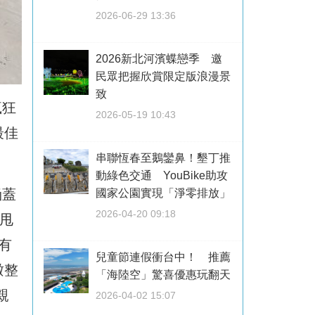
2026-06-29 13:36
2026新北河濱蝶戀季 邀
民眾把握欣賞限定版浪漫景
致
瘋狂
2026-05-19 10:43
最佳
串聯恆春至鵝鑾鼻！墾丁推
動綠色交通 YouBike助攻
涵蓋
國家公園實現「淨零排放」
2026-04-20 09:18
甩
有
兒童節連假衝台中！ 推薦
瞰整
「海陸空」驚喜優惠玩翻天
親
2026-04-02 15:07