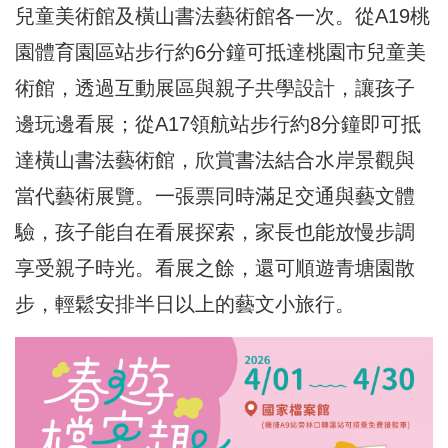
兒童美術館及橫山書法藝術館各一次。從A19桃
園體育園區站步行約6分鐘可抵達桃園市兒童美
術館，透過互動展區與親子共學設計，讓孩子
邊玩邊看展；從A17領航站步行約8分鐘即可抵
達橫山書法藝術館，欣賞書法結合水岸景觀與
當代藝術展覽。一張票同時滿足交通與藝文體
驗，孩子能自在看展探索，家長也能放慢步調
享受親子時光。看展之餘，還可順遊青塘園散
步，輕鬆安排半日以上的藝文小旅行。