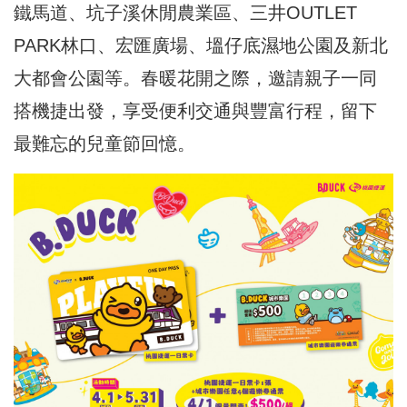
鐵馬道、坑子溪休閒農業區、三井OUTLET
PARK林口、宏匯廣場、塭仔底濕地公園及新北
大都會公園等。春暖花開之際，邀請親子一同
搭機捷出發，享受便利交通與豐富行程，留下
最難忘的兒童節回憶。