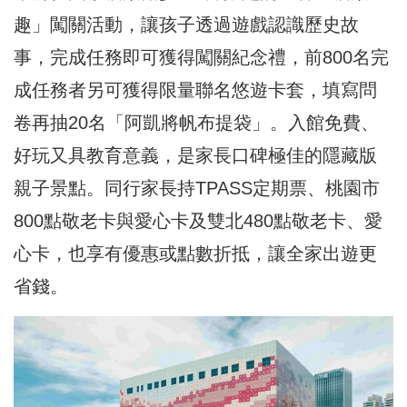
趣」闖關活動，讓孩子透過遊戲認識歷史故
事，完成任務即可獲得闖關紀念禮，前800名完
成任務者另可獲得限量聯名悠遊卡套，填寫問
卷再抽20名「阿凱將帆布提袋」。入館免費、
好玩又具教育意義，是家長口碑極佳的隱藏版
親子景點。同行家長持TPASS定期票、桃園市
800點敬老卡與愛心卡及雙北480點敬老卡、愛
心卡，也享有優惠或點數折抵，讓全家出遊更
省錢。