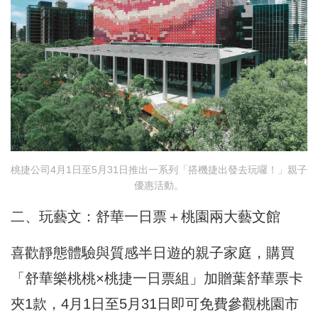
桃捷公司4月1日至5月31日推出一系列「搭機捷出發去玩囉！」親子
優惠活動。
二、玩藝文：舒華一日票＋桃園兩大藝文館
喜歡靜態體驗與質感半日遊的親子家庭，購買
「舒華樂桃桃×桃捷一日票組」加贈葉舒華票卡
夾1款，4月1日至5月31日即可免費參觀桃園市