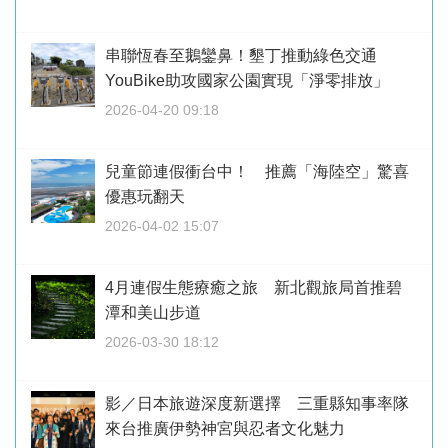
串聯恆春至鵝鑾鼻！墾丁推動綠色交通
YouBike助攻國家公園實現「淨零排放」
2026-04-20 09:18
兒童節連假衝台中！ 推薦「海陸空」驚喜
優惠玩翻天
2026-04-02 15:07
4月連假生態療癒之旅 新北觀旅局首推碧
潭和美山步道
2026-03-30 18:12
影／日本旅遊深度新選擇 三重縣知事率隊
來台推廣伊勢神宮與忍者文化魅力