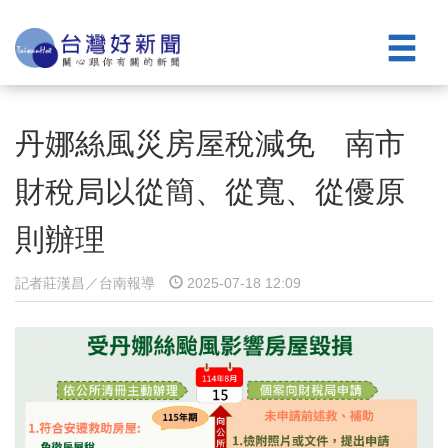
丹娜絲風災房屋稅減免 南市
財稅局以從簡、從寬、從優原
則辦理
記者莊漢昌／台南報導
2025-07-18 12:09