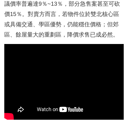
議價率普遍達9％~13％，部分急售案甚至可砍
價15％。對賣方而言，若物件位於雙北核心區
或具備交通、學區優勢，仍能穩住價格；但郊
區、餘屋量大的重劃區，降價求售已成必然。