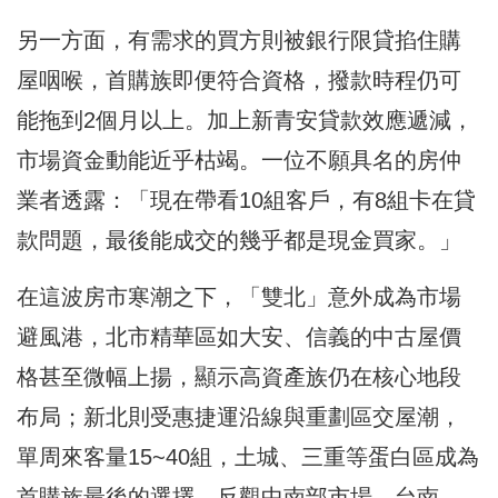
另一方面，有需求的買方則被銀行限貸掐住購
屋咽喉，首購族即便符合資格，撥款時程仍可
能拖到2個月以上。加上新青安貸款效應遞減，
市場資金動能近乎枯竭。一位不願具名的房仲
業者透露：「現在帶看10組客戶，有8組卡在貸
款問題，最後能成交的幾乎都是現金買家。」
在這波房市寒潮之下，「雙北」意外成為市場
避風港，北市精華區如大安、信義的中古屋價
格甚至微幅上揚，顯示高資產族仍在核心地段
布局；新北則受惠捷運沿線與重劃區交屋潮，
單周來客量15~40組，土城、三重等蛋白區成為
首購族最後的選擇。反觀中南部市場，台南、