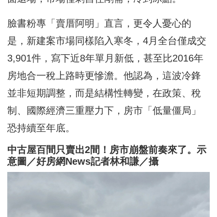
臉書粉專「賣厝阿明」直言，更令人憂心的
是，新建案市場同樣陷入寒冬，4月全台僅成交
3,901件，寫下近8年單月新低，甚至比2016年
房地合一稅上路時更慘澹。他認為，這波冷鋒
並非短期調整，而是結構性轉變，在政策、稅
制、國際經濟三重壓力下，房市「低量僵局」
恐持續至年底。
中古屋百間只賣出2間！房市崩盤前奏來了。示
意圖／好房網News記者林和謙／攝