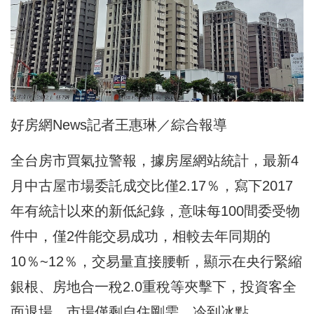
好房網News記者王惠琳／綜合報導
全台房市買氣拉警報，據房屋網站統計，最新4
月中古屋市場委託成交比僅2.17％，寫下2017
年有統計以來的新低紀錄，意味每100間委受物
件中，僅2件能交易成功，相較去年同期的
10％~12％，交易量直接腰斬，顯示在央行緊縮
銀根、房地合一稅2.0重稅等夾擊下，投資客全
面退場，市場僅剩自住剛需，冷到冰點。