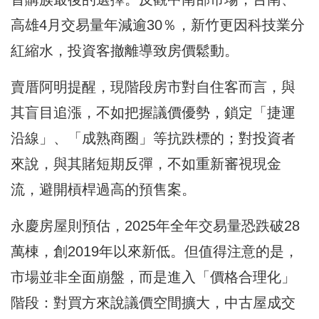
高雄4月交易量年減逾30％，新竹更因科技業分
紅縮水，投資客撤離導致房價鬆動。
賣厝阿明提醒，現階段房市對自住客而言，與
其盲目追漲，不如把握議價優勢，鎖定「捷運
沿線」、「成熟商圈」等抗跌標的；對投資者
來說，與其賭短期反彈，不如重新審視現金
流，避開槓桿過高的預售案。
永慶房屋則預估，2025年全年交易量恐跌破28
萬棟，創2019年以來新低。但值得注意的是，
市場並非全面崩盤，而是進入「價格合理化」
階段：對買方來說議價空間擴大，中古屋成交