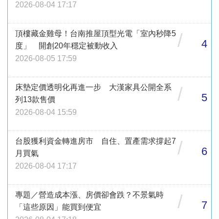
2026-08-04 17:17
頂樓藏金雞母！台南推屋頂型光電「室內秒降5
/
4
度」 開創20年穩定被動收入
2026-08-05 17:59
床墊定價透明化再進一步 大漢家具公開全系
/
5
列13款售價
2026-08-04 15:59
台股獲利資金轉進房市 自住、置產需求撐起7
/
6
月買氣
2026-08-04 17:17
專題／營造成本漲、房價卻會跌？不景氣時
/
7
「這些原因」能買到便宜