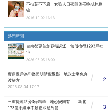
不抽菸不下廚 女強人日夜顛倒罹晚期肺腺
癌
2016-12-02 16:13
熱門新聞
台南都更首創容積調派 無償換得1293戶社
宅
2026-08-05 18:00
賣房過戶為印鑑證明請假返鄉 地政士曝免奔
/
2
波解方
2026-08-04 17:17
三重捷運站旁3億精華土地恐變國有！ 新北
/
3
173億未繼承不動產即起列管