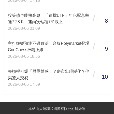
2026-08-04 17:18
投等債也能拚高息 「這檔ETF」年化配息率
/
8
達7.28％、連兩次站穩7％以上
2026-08-06 01:09
主打娛樂預測不碰政治 台版Polymarket登場
/
9
GodGuess神猜上線
2026-08-05 18:56
去槓桿引爆「股災體感」？房市出現變化？他
/
10
揭驚人交易
2026-08-05 17:59
本站由大運聯和國際有限公司所維運