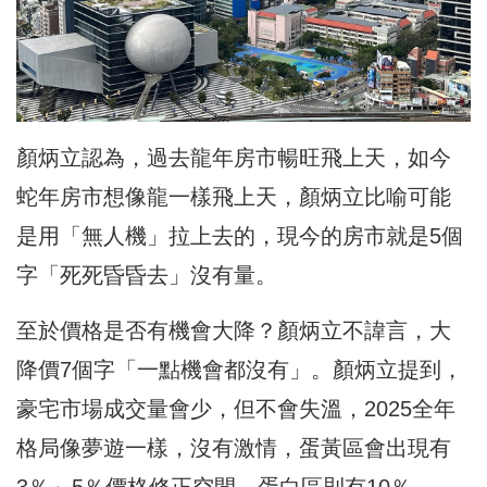
顏炳立認為，過去龍年房市暢旺飛上天，如今
蛇年房市想像龍一樣飛上天，顏炳立比喻可能
是用「無人機」拉上去的，現今的房市就是5個
字「死死昏昏去」沒有量。
至於價格是否有機會大降？顏炳立不諱言，大
降價7個字「一點機會都沒有」。顏炳立提到，
豪宅市場成交量會少，但不會失溫，2025全年
格局像夢遊一樣，沒有激情，蛋黃區會出現有