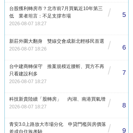
台股獲利轉房市？北市前7月買氣近10年第三
/
5
低 業者坦言：不足支撐市場
2026-08-07 18:27
新莊外圍大翻身 雙線交會成新北輕移民首選
/
6
2026-08-07 18:26
台中建商轉保守 推案規模近腰斬、買方不再
/
7
只看建設利多
2026-08-07 18:27
科技新貴陸續「股轉房」 內湖、南港買氣增
/
8
2026-08-07 18:27
青安3.0上路放大市場分化 申貸門檻與房價落
/
9
差成自住族考驗