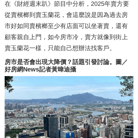
在《財經週末趴》節目中分析，2025年賣方要
從賣檳榔到賣玉蘭花，會這麼說是因為過去房
市好如同賣檳榔至少有店面可以坐著賣，還有
顧客親自上門，如今房市冷，賣方就像到街上
賣玉蘭花一樣，只能自己想辦法找客戶。
房市是否會出現大降價？話題引發討論。圖／
好房網News記者黃暐迪攝