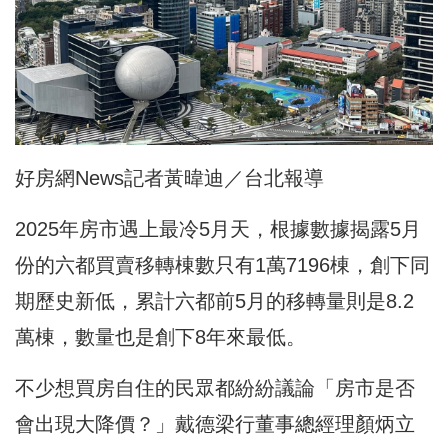
好房網News記者黃暐迪／台北報導
2025年房市遇上最冷5月天，根據數據揭露5月
份的六都買賣移轉棟數只有1萬7196棟，創下同
期歷史新低，累計六都前5月的移轉量則是8.2
萬棟，數量也是創下8年來最低。
不少想買房自住的民眾都紛紛議論「房市是否
會出現大降價？」戴德梁行董事總經理顏炳立