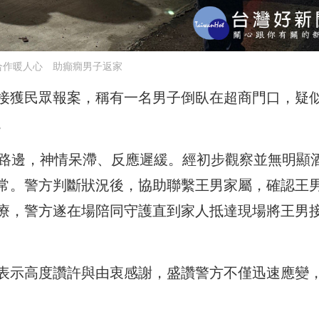
合作暖人心 助癲癇男子返家
接獲民眾報案，稱有一名男子倒臥在超商門口，疑
。
馬路邊，神情呆滯、反應遲緩。經初步觀察並無明顯
常。警方判斷狀況後，協助聯繫王男家屬，確認王
療，警方遂在場陪同守護直到家人抵達現場將王男
表示高度讚許與由衷感謝，盛讚警方不僅迅速應變