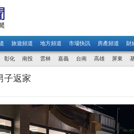
道
旅遊頻道
地方頻道
市場快訊
房產頻道
財
彰化
南投
雲林
嘉義
台南
高雄
屏東
男子返家