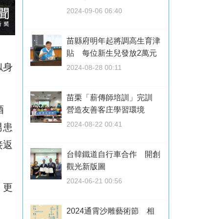
2024-09-06 06:40
苗縣府明年起將調高生育津
貼 每位新生兒發放2萬元
似身
2024-08-28 00:11
苗栗「薪傳師培訓」完訓
酒
營造友善客庄學習環境
2024-08-22 00:41
男患
接返
台韓鐵道自行車合作 開創
觀光新版圖
2024-06-21 00:56
，更
2024通霄沙雕藝術節 相