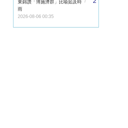
2
東錦讚「博施濟群」比喻如及時
雨
2026-08-06 00:35