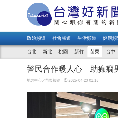
政治頻道
社會頻道
生活頻道
健康頻
台北
新北
桃園
新竹
苗栗
台中
警民合作暖人心 助癲癇
地方中心／苗栗報導
2025-04-23 01:15