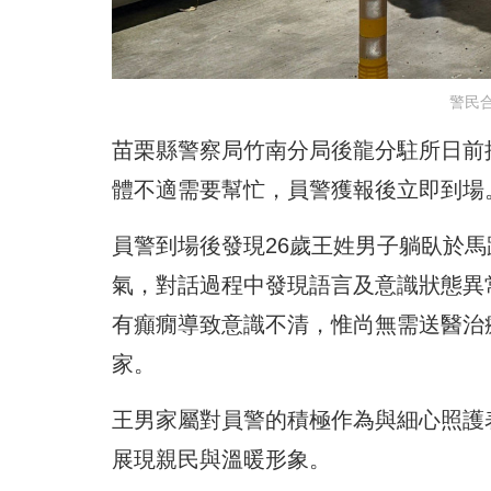
警民
苗栗縣警察局竹南分局後龍分駐所日前
體不適需要幫忙，員警獲報後立即到場
員警到場後發現26歲王姓男子躺臥於
氣，對話過程中發現語言及意識狀態異
有癲癇導致意識不清，惟尚無需送醫治
家。
王男家屬對員警的積極作為與細心照護
展現親民與溫暖形象。