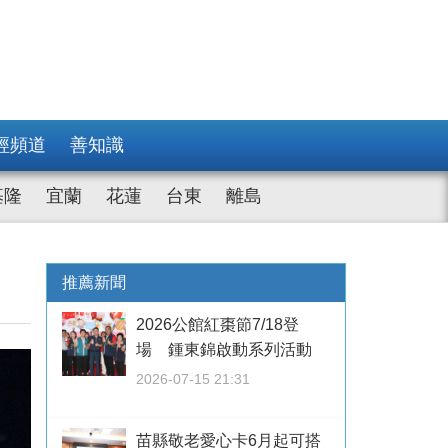
經頻道
善知識
基隆
宜蘭
花蓮
台東
離島
推薦新聞
2026公館紅棗節7/18登
場 鍾東錦啟動系列活動
2026-07-15 21:31
苗縣敬老愛心卡6月起可搭