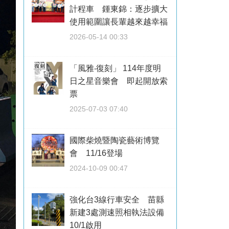
計程車 鍾東錦：逐步擴大
使用範圍讓長輩越來越幸福
2026-05-14 00:33
「風雅‧復刻」 114年度明
日之星音樂會 即起開放索
票
2025-07-03 07:40
國際柴燒暨陶瓷藝術博覽
會 11/16登場
2024-10-09 00:47
強化台3線行車安全 苗縣
新建3處測速照相執法設備
10/1啟用