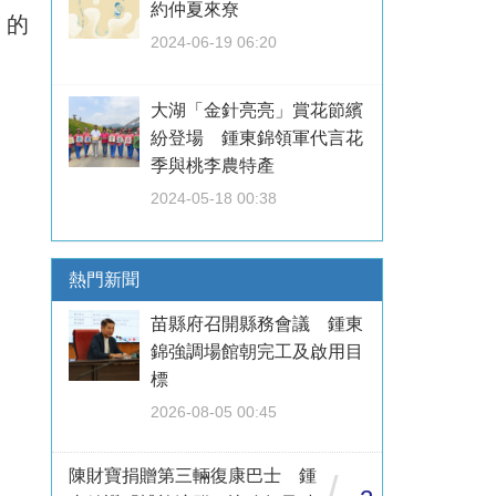
約仲夏來尞
」的
2024-06-19 06:20
大湖「金針亮亮」賞花節繽
紛登場 鍾東錦領軍代言花
季與桃李農特產
2024-05-18 00:38
熱門新聞
苗縣府召開縣務會議 鍾東
錦強調場館朝完工及啟用目
標
2026-08-05 00:45
陳財寶捐贈第三輛復康巴士 鍾
/