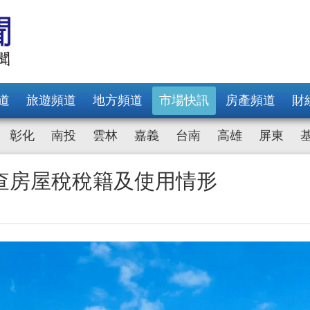
道
旅遊頻道
地方頻道
市場快訊
房產頻道
財
彰化
南投
雲林
嘉義
台南
高雄
屏東
查房屋稅稅籍及使用情形