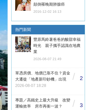
顛倒罹晚期肺腺癌
2016-12-02 16:13
熱門新聞
豐原馬鈴薯爸爸的酸甜幸福
時光 親子攜手認識在地農
業
2026-08-07 21:49
單憑房價、地價已靠不住？資金
/
2
大遷徙「地產新印鈔機」出現
2026-08-07 18:28
專題／高鐵史上最大升級 改變
/
3
運輸效率 房市再衝一波？