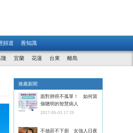
經頻道
善知識
基隆
宜蘭
花蓮
台東
離島
推薦新聞
面對肺癌不孤單！ 如何當
個聰明的智慧病人
2017-05-03 17:25
不抽菸不下廚 女強人日夜