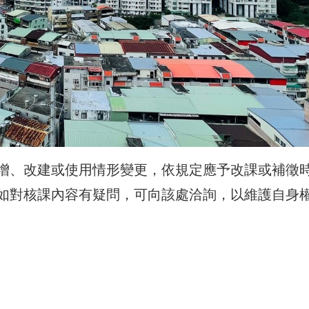
增、改建或使用情形變更，依規定應予改課或補徵
如對核課內容有疑問，可向該處洽詢，以維護自身