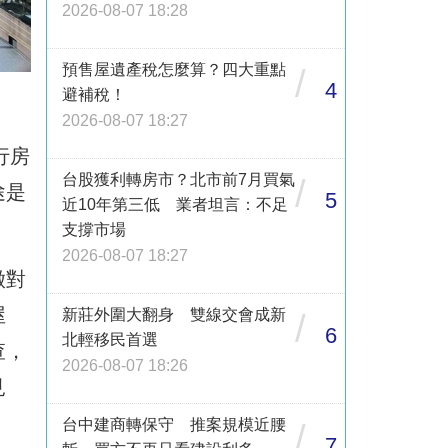
2026-08-07 18:28
預售屋遺產稅怎麼算？四大重點
/
4
避補稅！
2026-08-07 18:27
行房
台股獲利轉房市？北市前7月買氣
/
途是
5
近10年第三低 業者坦言：不足
支撐市場
2026-08-07 18:27
徵對
屋
新莊外圍大翻身 雙線交會成新
/
6
北輕移民首選
查，
2026-08-07 18:26
見
台中建商轉保守 推案規模近腰
/
7