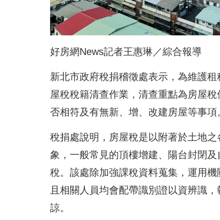
好房網News記者王惠琳／綜合報導
新北市政府稅捐稽徵處表示，為維護租稅
屋稅稅籍清查作業，清查重點為房屋稅
否相符及有無新、增、改建房屋等事項
稅捐處說明，房屋稅是以附著於土地之
象，一般常見的頂樓增建、陽台封閉及
稅。該處除加強課稅資料蒐集，運用機
且相關人員均會配帶識別證以資辨識，
諒。