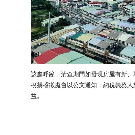
該處呼籲，清查期間如發現房屋有新、
稅捐稽徵處會以公文通知，納稅義務人
益。