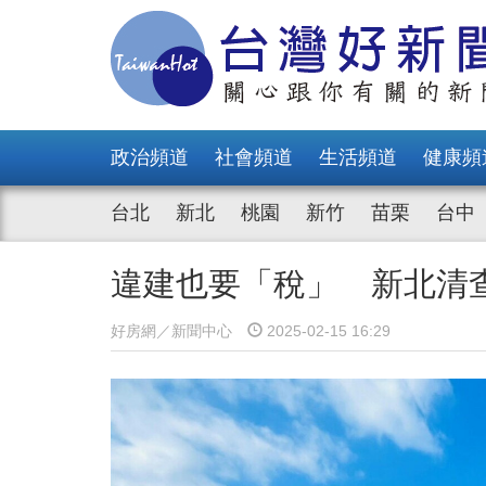
政治頻道
社會頻道
生活頻道
健康頻
台北
新北
桃園
新竹
苗栗
台中
違建也要「稅」 新北清
好房網／新聞中心
2025-02-15 16:29