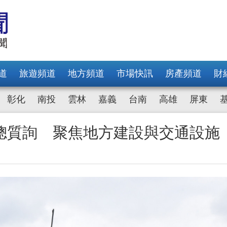
道
旅遊頻道
地方頻道
市場快訊
房產頻道
財
彰化
南投
雲林
嘉義
台南
高雄
屏東
總質詢 聚焦地方建設與交通設施