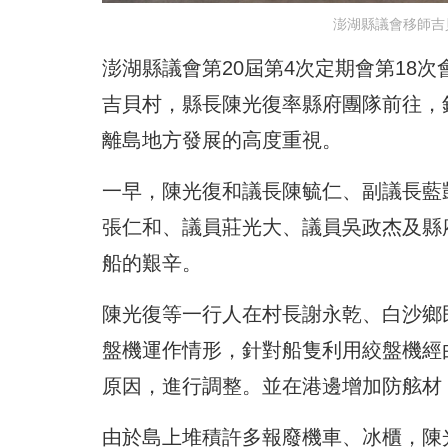
澎湖縣議會移師吉
澎湖縣議會第20屆第4次定期會第18
吉貝村，縣長陳光復率縣府團隊前往，
離島地方發展的高度重視。
一早，陳光復和議長陳毓仁、副議長藍
張仁和、議員莊光大、議員吳政杰及縣
船的艱辛。
陳光復等一行人在村長謝永乾、白沙鄉
盤機運作情形，針對船隻利用絞盤機經
原因，進行調整。並在港邊增加防舷材
由於島上堆積許多報廢機車、冰櫃，陳