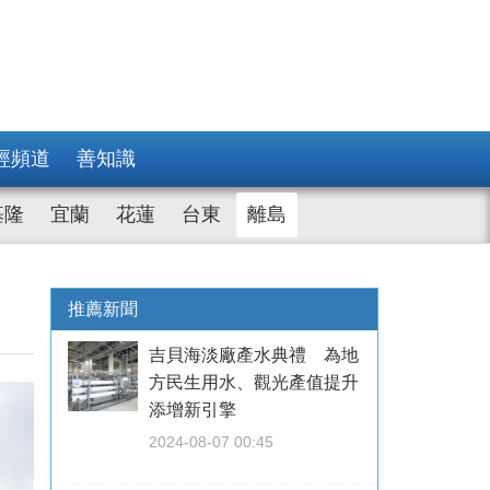
經頻道
善知識
基隆
宜蘭
花蓮
台東
離島
推薦新聞
吉貝海淡廠產水典禮 為地
方民生用水、觀光產值提升
添增新引擎
2024-08-07 00:45