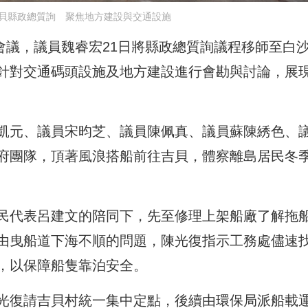
貝縣政總質詢 聚焦地方建設與交通設施
次會議，議員魏睿宏21日將縣政總質詢議程移師至白
針對交通碼頭設施及地方建設進行會勘與討論，展
凱元、議員宋昀芝、議員陳佩真、議員蘇陳綉色、
府團隊，頂著風浪搭船前往吉貝，體察離島居民冬
民代表呂建文的陪同下，先至修理上架船廠了解拖
由曳船道下海不順的問題，陳光復指示工務處儘速
，以保障船隻靠泊安全。
光復請吉貝村統一集中定點，後續由環保局派船載