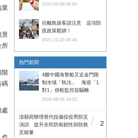
2022-02-08 06:50
請業
往離島旅客請注意 這項防
疫政策鬆綁！
觀景
2021-12-23 06:45
公所
熱門新聞
頭階
4艘中國海警船又近金門限
制水域「執法」 海巡「1
裝碼
對1」併航監控並驅離
2026-08-05 18:22
務處
澎縣府辦理替代役備役役男防災
/
2
演訓 提升全民防衛韌性與防救
災能量
，也