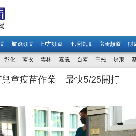
道
旅遊頻道
地方頻道
市場快訊
房產頻道
財
彰化
南投
雲林
嘉義
台南
高雄
屏東
T兒童疫苗作業 最快5/25開打