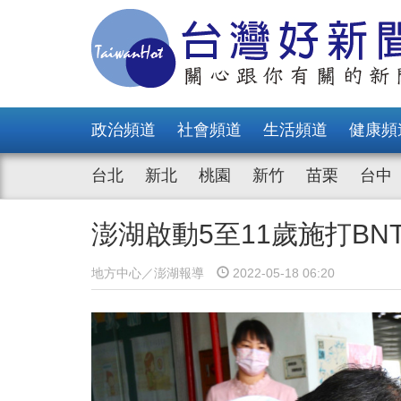
政治頻道
社會頻道
生活頻道
健康頻
台北
新北
桃園
新竹
苗栗
台中
澎湖啟動5至11歲施打BN
地方中心／澎湖報導
2022-05-18 06:20