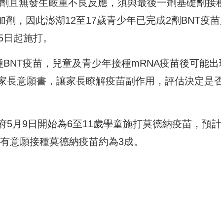
礎劑且無發生嚴重不良反應，須與最後一劑基礎劑接
加劑，因此澎湖12至17歲青少年已完成2劑BNT疫
5日起施打。
種BNT疫苗，兒童及青少年接種mRNA疫苗後可能出
家長意願書，讓家長瞭解疫苗副作用，評估決定是
5月9日開始為6至11歲學童施打莫德納疫苗，預
童有意願接種莫德納疫苗約為3成。