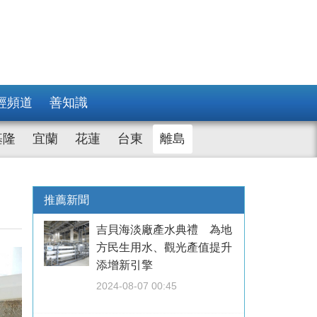
經頻道
善知識
基隆
宜蘭
花蓮
台東
離島
推薦新聞
吉貝海淡廠產水典禮 為地
方民生用水、觀光產值提升
添增新引擎
2024-08-07 00:45