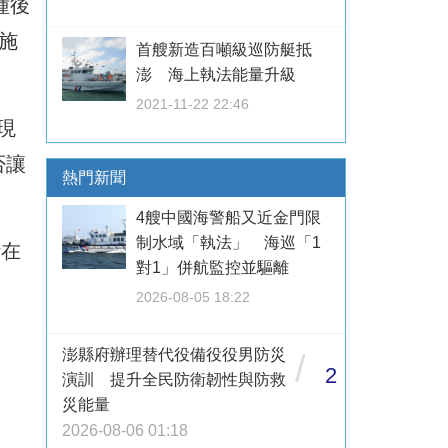
種後
苗施
首艘新造百噸級巡防艇抵
澎 海上執法能量升級
2021-11-22 22:46
現
否讓
熱門新聞
4艘中國海警船又近金門限
制水域「執法」 海巡「1
計在
對1」併航監控並驅離
2026-08-05 18:22
澎縣府辦理替代役備役役男防災
/
2
演訓 提升全民防衛韌性與防救
災能量
2026-08-06 01:18