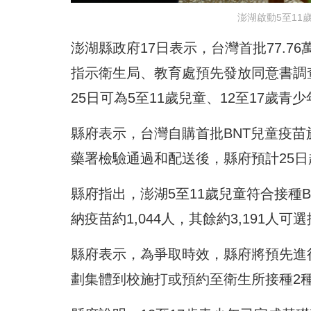
澎湖啟動5至11
澎湖縣政府17日表示，台灣首批77.7
指示衛生局、教育處預先發放同意書調
25日可為5至11歲兒童、12至17歲青
縣府表示，台灣自購首批BNT兒童疫苗
藥署檢驗通過和配送後，縣府預計25日
縣府指出，澎湖5至11歲兒童符合接種B
納疫苗約1,044人，其餘約3,191人可
縣府表示，為爭取時效，縣府將預先進
劃集體到校施打或預約至衛生所接種2