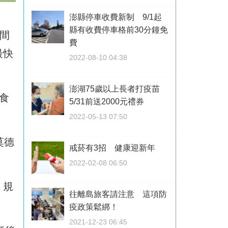
澎縣停車收費新制 9/1起
縣有收費停車格前30分鐘免
時間
費
最快
2022-08-10 04:38
澎湖75歲以上長者打疫苗
食
5/31前送2000元禮券
2022-05-13 07:50
莫德
戒菸有3招 健康迎新年
2022-02-08 06:50
，規
往離島旅客請注意 這項防
疫政策鬆綁！
2021-12-23 06:45