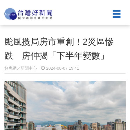
颱風攪局房市重創！2災區慘
跌 房仲揭「下半年變數」
好房網／新聞中心
2024-08-07 19:41