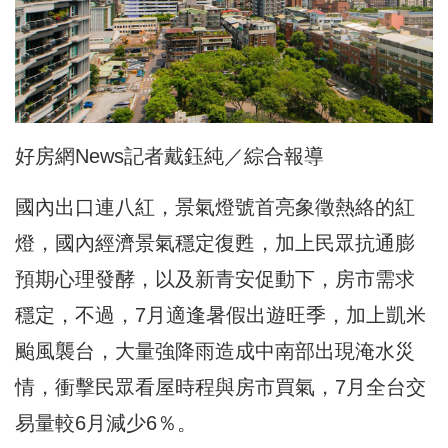
好房網News記者戴鈺純／綜合報導
國內出口連八紅，景氣燈號首亮象徵熱絡的紅
燈，國內經濟景氣穩定復甦，加上民眾抗通膨
預期心理發酵，以及新青安促動下，房市需求
穩定，不過，7月適逢暑假出遊旺季，加上凱米
颱風襲台，大量強降雨造成中南部出現淹水災
情，衝擊民眾看屋時程與房市買氣，7月全台交
易量較6月減少6％。