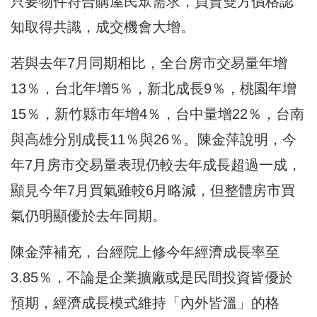
只要物件符合購屋民眾需求，買賣雙方價格認
知取得共識，成交機會大增。
若與去年7月同期相比，全台房市交易量年增
13％，台北年增5％，新北成長9％，桃園年增
15％，新竹縣市年增4％，台中量增22％，台南
與高雄分別成長11％與26％。陳金萍說明，今
年7月房市交易量表現仍較去年成長超過一成，
顯見今年7月買氣雖較6月略減，但整體房市買
氣仍明顯優於去年同期。
陳金萍補充，台經院上修今年經濟成長率至
3.85％，不論是企業擴廠或是民間投資皆優於
預期，經濟成長模式維持「內外皆溫」的格