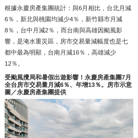
根據永慶房產集團統計：與6月相比，台北月減
6％，新北與桃園均減少4％，新竹縣市月減
8％，台中月減2％，而台南與高雄因颱風影
響，是淹水重災區，房市交易量減幅度也是七
都中最為明顯，台南月減16％，高雄減少
12％。
受颱風攪局和暑假出遊影響！永慶房產集團7月
全台房市交易量月減6％、年增13％。房市示意
圖／永慶房產集團提供