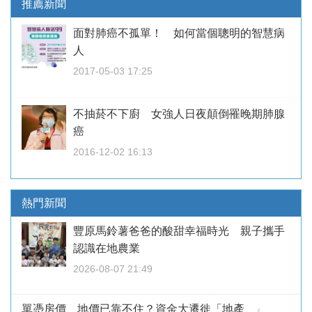
推薦新聞
面對肺癌不孤單！ 如何當個聰明的智慧病
人
2017-05-03 17:25
不抽菸不下廚 女強人日夜顛倒罹晚期肺腺
癌
2016-12-02 16:13
熱門新聞
豐原馬鈴薯爸爸的酸甜幸福時光 親子攜手
認識在地農業
2026-08-07 21:49
單憑房價、地價已靠不住？資金大遷徙「地產