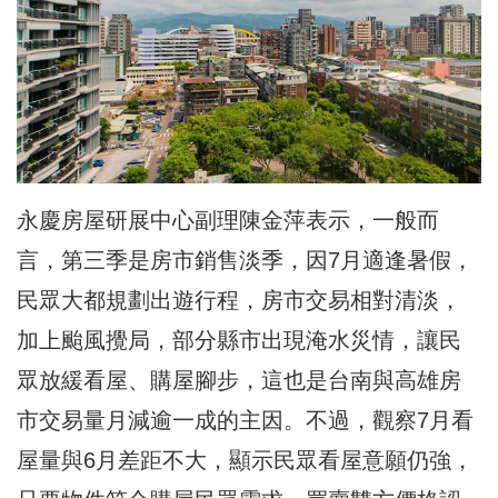
永慶房屋研展中心副理陳金萍表示，一般而
言，第三季是房市銷售淡季，因7月適逢暑假，
民眾大都規劃出遊行程，房市交易相對清淡，
加上颱風攪局，部分縣市出現淹水災情，讓民
眾放緩看屋、購屋腳步，這也是台南與高雄房
市交易量月減逾一成的主因。不過，觀察7月看
屋量與6月差距不大，顯示民眾看屋意願仍強，