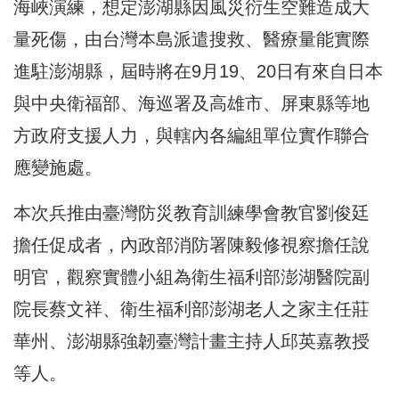
海峽演練，想定澎湖縣因風災衍生空難造成大
量死傷，由台灣本島派遣搜救、醫療量能實際
進駐澎湖縣，屆時將在9月19、20日有來自日本
與中央衛福部、海巡署及高雄市、屏東縣等地
方政府支援人力，與轄內各編組單位實作聯合
應變施處。
本次兵推由臺灣防災教育訓練學會教官劉俊廷
擔任促成者，內政部消防署陳毅修視察擔任說
明官，觀察實體小組為衛生福利部澎湖醫院副
院長蔡文祥、衛生福利部澎湖老人之家主任莊
華州、澎湖縣強韌臺灣計畫主持人邱英嘉教授
等人。