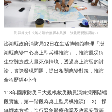
澎縣首次中央地方聯合無腳本兵推 強化應變協調能力
澎湖縣政府消防局12日在生活博物館辦理「澎
湖縣應變中心桌上型兵棋推演」，推演風災衍
生空難造成大量死傷情境，透過桌上演習的討
論，實際發現問題，提出相關應變對策，推演
全程歷經4小時。
113年國家防災日大規模救災動員演練採兩階端
段實施，第一階段為桌上型兵棋推演(TTX)，採
無腳本方式，進行緊急醫療作業及收容安置等