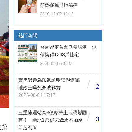
顛倒罹晚期肺腺癌
2016-12-02 16:13
熱門新聞
台南都更首創容積調派 無
償換得1293戶社宅
2026-08-05 18:00
賣房過戶為印鑑證明請假返鄉
/
2
地政士曝免奔波解方
2026-08-04 17:17
三重捷運站旁3億精華土地恐變國
/
3
有！ 新北173億未繼承不動產
的第
即起列管