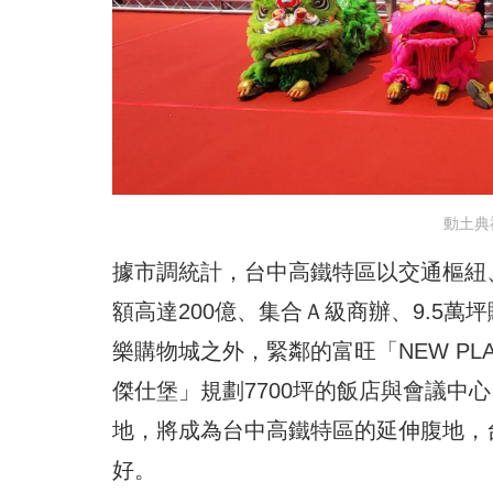
動土典
據市調統計，台中高鐵特區以交通樞紐
額高達200億、集合Ａ級商辦、9.5
樂購物城之外，緊鄰的富旺「NEW PL
傑仕堡」規劃7700坪的飯店與會議中
地，將成為台中高鐵特區的延伸腹地，
好。