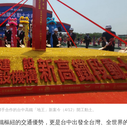
手合作的台中高鐵「地王」新案今（4/12）開工動土。
鐵樞紐的交通優勢，更是台中出發全台灣、全世界