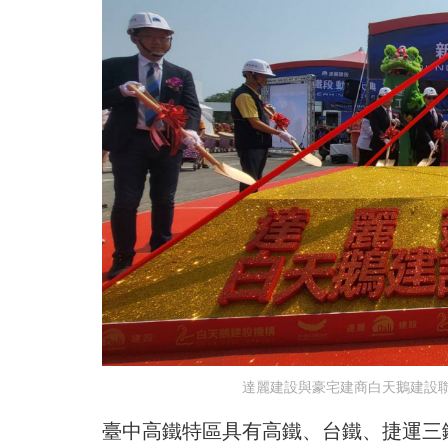
達麗建設與豪宅建商白天鵝建設聯
臺中高鐵特區具有高鐵、台鐵、捷運三