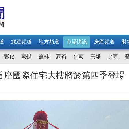
道
旅遊頻道
地方頻道
市場快訊
房產頻道
財
彰化
南投
雲林
嘉義
台南
高雄
屏東
首座國際住宅大樓將於第四季登場