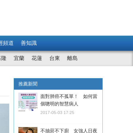
經頻道
善知識
基隆
宜蘭
花蓮
台東
離島
推薦新聞
面對肺癌不孤單！ 如何當
個聰明的智慧病人
2017-05-03 17:25
不抽菸不下廚 女強人日夜