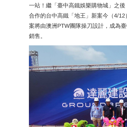
一站！繼「臺中高鐵娛樂購物城」之後
合作的台中高鐵「地王」新案今（4/1
案將由澳洲PTW團隊操刀設計，成為
銷售。