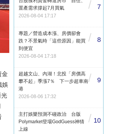
台股獲利資金轉進房市 自住、
/
7
置產需求撐起7月買氣
2026-08-04 17:17
專題／營造成本漲、房價卻會
/
8
跌？不景氣時「這些原因」能買
到便宜
2026-08-04 17:18
資金
超越文山、內湖！北投「房價高
/
9
攀不起」季漲7％ 下一步超車南
鐵娛
港
新光
2026-08-06 17:32
用
主打娛樂預測不碰政治 台版
/
看
10
Polymarket登場GodGuess神猜
上線