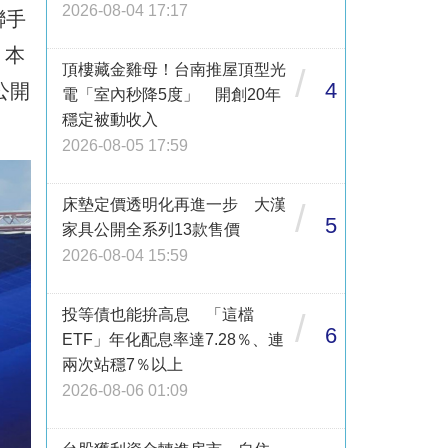
2026-08-04 17:17
聯手
，本
頂樓藏金雞母！台南推屋頂型光
/
4
公開
電「室內秒降5度」 開創20年
穩定被動收入
2026-08-05 17:59
床墊定價透明化再進一步 大漢
/
5
家具公開全系列13款售價
2026-08-04 15:59
投等債也能拚高息 「這檔
/
6
ETF」年化配息率達7.28％、連
兩次站穩7％以上
2026-08-06 01:09