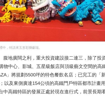
禮中，特請來五形彩獅獻瑞。
、腹地廣闊之利，重大投資建設接二連三，除了投
萬坪購物中心、影城、五星級飯店與頂級藝文空間的高
AZA」將規劃5500坪的特色餐飲名店；已完工的「
心；以及東側廣達154公頃的高鐵門戶特區都市計畫
台中高鐵特區的發展正處於現在進行式，前景長期