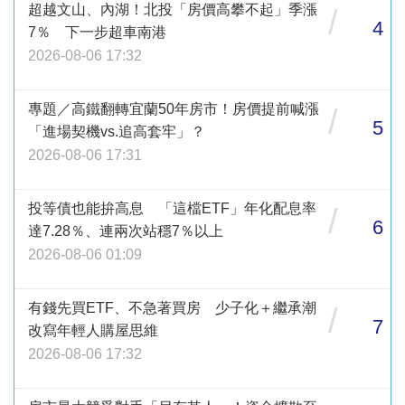
超越文山、內湖！北投「房價高攀不起」季漲
/
4
7％ 下一步超車南港
2026-08-06 17:32
專題／高鐵翻轉宜蘭50年房市！房價提前喊漲
/
5
「進場契機vs.追高套牢」？
2026-08-06 17:31
投等債也能拚高息 「這檔ETF」年化配息率
/
6
達7.28％、連兩次站穩7％以上
2026-08-06 01:09
有錢先買ETF、不急著買房 少子化＋繼承潮
/
7
改寫年輕人購屋思維
2026-08-06 17:32