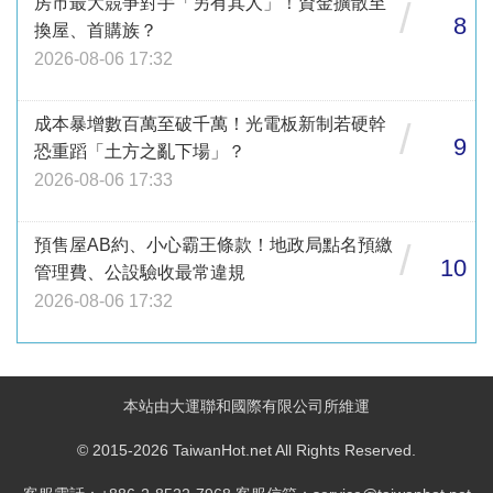
房市最大競爭對手「另有其人」！資金擴散至
/
8
換屋、首購族？
2026-08-06 17:32
成本暴增數百萬至破千萬！光電板新制若硬幹
/
9
恐重蹈「土方之亂下場」？
2026-08-06 17:33
預售屋AB約、小心霸王條款！地政局點名預繳
/
10
管理費、公設驗收最常違規
2026-08-06 17:32
本站由大運聯和國際有限公司所維運
© 2015-2026 TaiwanHot.net All Rights Reserved.