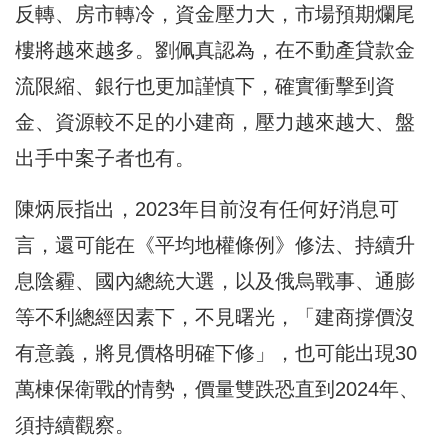
反轉、房市轉冷，資金壓力大，市場預期爛尾
樓將越來越多。劉佩真認為，在不動產貸款金
流限縮、銀行也更加謹慎下，確實衝擊到資
金、資源較不足的小建商，壓力越來越大、盤
出手中案子者也有。
陳炳辰指出，2023年目前沒有任何好消息可
言，還可能在《平均地權條例》修法、持續升
息陰霾、國內總統大選，以及俄烏戰事、通膨
等不利總經因素下，不見曙光，「建商撐價沒
有意義，將見價格明確下修」，也可能出現30
萬棟保衛戰的情勢，價量雙跌恐直到2024年、
須持續觀察。