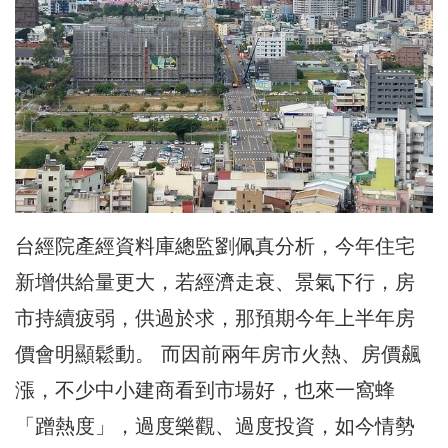
台經院產經資料庫總監劉佩真分析，今年住宅
新增供給量更大，若經濟走衰、景氣下行，房
市持續疲弱，供過於求，那預期今年上半年房
價會明顯鬆動。 而因前兩年房市火熱、房價飆
漲，不少中小建商看到市場好，也來一窩蜂
「蹭熱度」，過度樂觀、過度投資，如今情勢