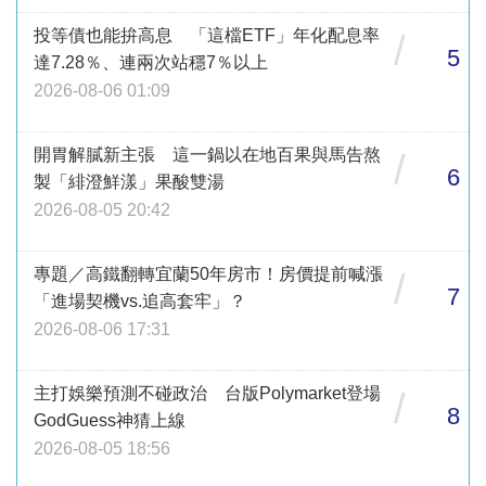
投等債也能拚高息 「這檔ETF」年化配息率
/
5
達7.28％、連兩次站穩7％以上
2026-08-06 01:09
開胃解膩新主張 這一鍋以在地百果與馬告熬
/
6
製「緋澄鮮漾」果酸雙湯
2026-08-05 20:42
專題／高鐵翻轉宜蘭50年房市！房價提前喊漲
/
7
「進場契機vs.追高套牢」？
2026-08-06 17:31
主打娛樂預測不碰政治 台版Polymarket登場
/
8
GodGuess神猜上線
2026-08-05 18:56