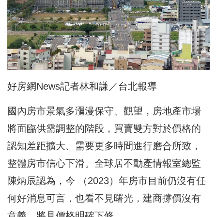
好房網News記者林和謙／台北報導
國內房市景氣多瀰漫保守、觀望，房地產市場
將面臨供需調整的階段，買賣雙方對於價格的
認知差距擴大、需要更多時間進行磨合所致，
整體房市信心下滑。全球居不動產情報室總監
陳炳辰認為，今 （2023）年房市目前仍沒有任
何好消息可言，也看不見曙光，建商撐價沒有
意義，將見價格明確下修。