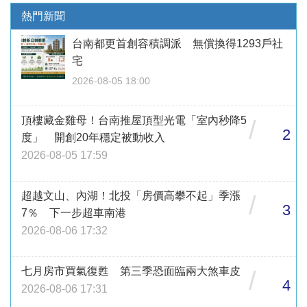
熱門新聞
台南都更首創容積調派 無償換得1293戶社
宅
2026-08-05 18:00
頂樓藏金雞母！台南推屋頂型光電「室內秒降5
/
2
度」 開創20年穩定被動收入
2026-08-05 17:59
超越文山、內湖！北投「房價高攀不起」季漲
/
3
7％ 下一步超車南港
2026-08-06 17:32
七月房市買氣復甦 第三季恐面臨兩大煞車皮
/
4
2026-08-06 17:31