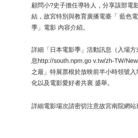
顧問小?史子擔任導聆人，分享該部電
結，故宮特別與教育廣播電臺「 藍色
季」電影 內容介紹。
詳細「日本電影季」活動訊息（入場方
息http://south.npm.go v.tw
之最」特展票根於放映前半小時領號入場
化以及電影愛好者共襄 盛舉。
詳細電影場次請密切注意故宮南院網站最新消息：htt