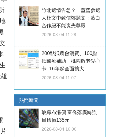
所
竹北選情告急？ 藍營參選
人杜文中致信鄭麗文：藍白
地
合作絕不能喪失尊嚴
黑
2026-08-04 11:28
文
本
200點抵農會消費、100點
抵醫療補助 桃園敬老愛心
生
卡116年起全面擴大
大雄
2026-08-04 11:07
熱門新聞
玻纖布漲價 富喬落底轉強
電
目標價135元
2026-08-04 16:00
選片