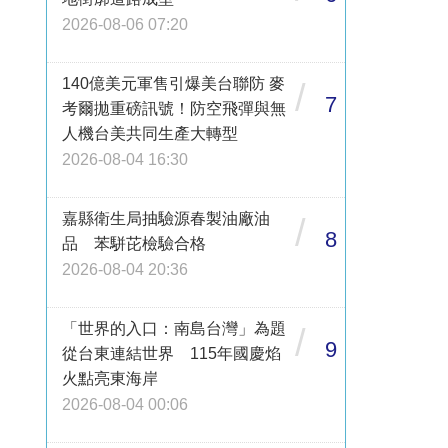
2026-08-06 07:20
140億美元軍售引爆美台聯防 麥
/
7
考爾拋重磅訊號！防空飛彈與無
人機台美共同生產大轉型
2026-08-04 16:30
嘉縣衛生局抽驗源春製油廠油
/
8
品 苯駢芘檢驗合格
2026-08-04 20:36
「世界的入口：南島台灣」為題
/
9
從台東連結世界 115年國慶焰
火點亮東海岸
2026-08-04 00:06