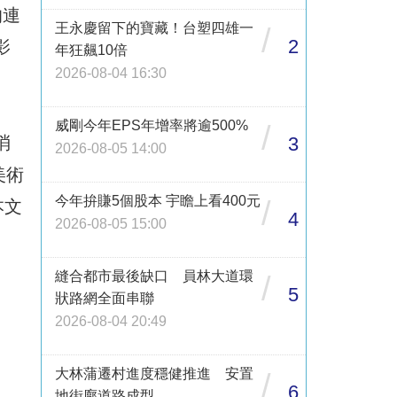
的連
王永慶留下的寶藏！台塑四雄一
/
2
影
年狂飆10倍
2026-08-04 16:30
威剛今年EPS年增率將逾500%
/
消
3
2026-08-05 14:00
美術
今年拚賺5個股本 宇瞻上看400元
/
本文
4
2026-08-05 15:00
縫合都市最後缺口 員林大道環
/
5
狀路網全面串聯
2026-08-04 20:49
大林蒲遷村進度穩健推進 安置
/
6
地街廓道路成型