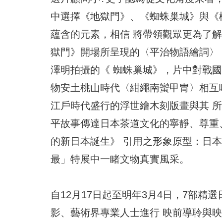
中選擇《地獄門》、《蜘蛛巢城》與《
蘊含的元素，相信 將帶領觀眾更為了
獄門》開場所呈現的〈平治物語繪詞〉
澤明拍攝的《 蜘蛛巢城》，片中對戰
物安土桃山時代〈紺繩南蠻甲冑〉相互
江戶時代盛行的浮世繪木刻版畫與其 
平故事傳達日本茶道文化的寧靜、尊重
的新日本誕生》 引用之形象原型：日
最」特展中一睹文物真實風采。
自12月17日起至明年3月4日，7部精
影、藝術界專業人士進行 映前導聆與映