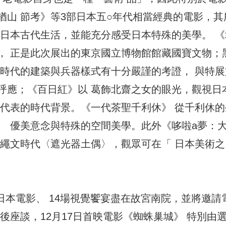
楢山 節考》等3部日本五○年代相當經典的電影，其
解日本古代生活，並能充分感受日本特殊的美學。 《
， 正是此次展出的東京國立博物館館藏國寶文物；
國時代的建築與兵器樣式有十分嚴謹的考證， 與特展
呼應；《百日紅》以 葛飾北齋之女的眼光，觀視日
所代表的時代背景。《一代茶聖千利休》 從千利休的
、 優美意念與特殊的空間美學。此外《哆啦a夢：
本繩文時代〈遮光器土偶〉，觀眾可在「 日本美術之
選日本電影、 14場視覺饗宴盡在故宮南院，並將邀請
後座談，12月17日首映電影《蜘蛛巢城》 特別由