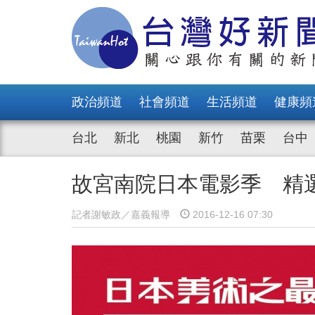
政治頻道
社會頻道
生活頻道
健康頻
台北
新北
桃園
新竹
苗栗
台中
故宮南院日本電影季 精
記者謝敏政／嘉義報導
2016-12-16 07:30