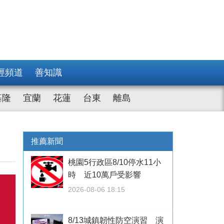
經頻道
善知識
基隆
宜蘭
花蓮
台東
離島
推薦新聞
桃園5行政區8/10停水11小
時 近10萬戶受影響
2026-08-06 18:15
8/13城鎮韌性防空演習 演