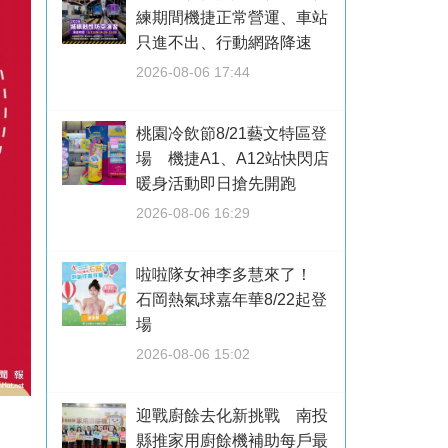
練期間機捷正常營運、車站
只進不出、行動網路降速
2026-08-06 17:44
桃園冷飲節8/21藝文特區登
場 機捷A1、A12站快閃店
暖身活動即日搶先開跑
2026-08-06 16:29
啦啦隊女神李多慧來了！
石岡熱氣球嘉年華8/22起登
場
2026-08-06 15:02
迎戰廚餘去化新挑戰 南投
縣推家用廚餘機補助每戶最