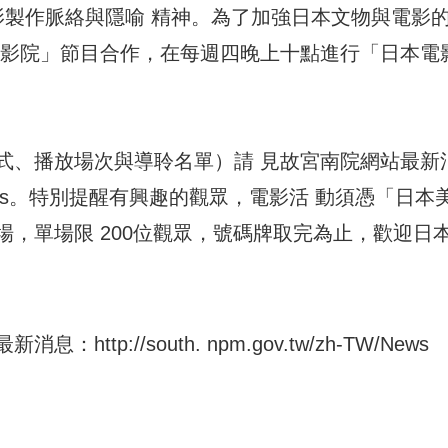
影製作脈絡與隱喻 精神。為了加強日本文物與電影
電影院」節目合作，在每週四晚上十點進行「日本電
式、播放場次與導聆名單）請 見故宮南院網站最新
/zh-TW/News。特別提醒有興趣的觀眾，電影活 動須憑「日本
，單場限 200位觀眾，號碼牌取完為止，歡迎日
p://south. npm.gov.tw/zh-TW/News