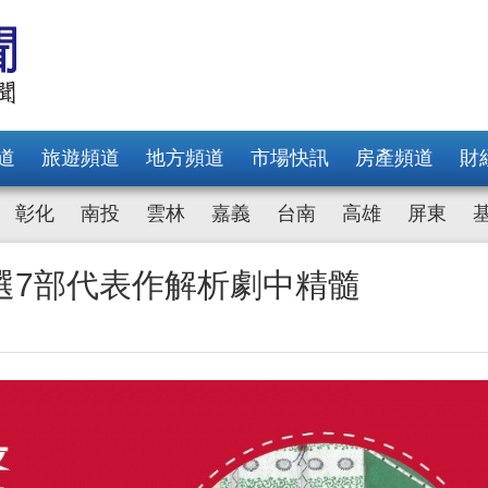
道
旅遊頻道
地方頻道
市場快訊
房產頻道
財
彰化
南投
雲林
嘉義
台南
高雄
屏東
選7部代表作解析劇中精髓