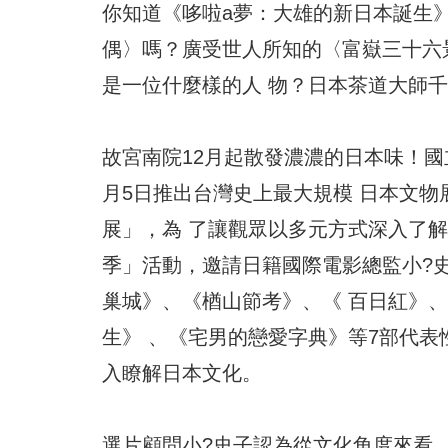
你知道《哆啦a夢：大雄的新日本誕生
偶〉嗎？廣受世人所知的〈富嶽三十六
是一位什麼樣的人 物？日本茶道大師
故宮南院12月起散發濃濃的日本味！國立故
月5日推出台灣史上最大規模 日本文
展」，為 了讓觀眾以多元方式深入了解
季」活動，邀請日籍國際電影總監小?
巢城》、《楢山節考》、《 百日紅》
生》 、《宅男的戀愛字典》等7部代表
入瞭解日本文化。
選片顧問小?史子認為從文化角度來看