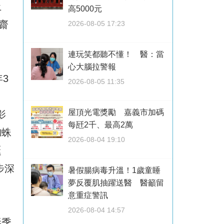
土
高5000元
齋
2026-08-05 17:23
連玩笑都聽不懂！ 醫：當
心大腦拉警報
年3
2026-08-05 11:35
屋頂光電獎勵 嘉義市加碼
影
每瓩2千、最高2萬
蜘蛛
2026-08-04 19:10
誕
步深
暑假腸病毒升溫！1歲童睡
夢反覆肌抽躍送醫 醫籲留
意重症警訊
2026-08-04 14:57
影季