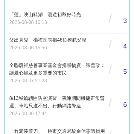
「蓮」映山豬湖 漫遊初秋好時光
/
3
2026-08-08 10:13
父出真愛 楊梅區表揚46位模範父親
/
4
2026-08-06 15:56
全聯慶祥慈善事業基金會捐贈物資 張善政：
/
5
讓愛心觸及更多需要的市民
2026-08-07 21:23
8/13城鎮韌性防空演習 演練期間機捷正常營
/
6
運、車站只進不出、行動網路降速
2026-08-06 17:44
「竹篙湊菜刀」 桃市交通局駁余信憲議員用