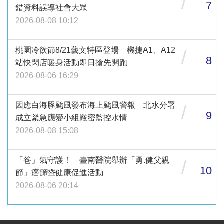
/
7
錯資料誤導社會大眾
2026-08-08 10:12
桃園冷飲節8/21藝文特區登場 機捷A1、A12
/
8
站快閃店暖身活動即日搶先開跑
2026-08-06 16:29
因應白海豚颱風發布海上颱風警報 北水分署
/
9
成立緊急應變小組嚴密監控水情
2026-08-08 15:08
「爸」氣守護！ 臺南醫院舉辦「勇.健父親
/
10
節」癌篩暨健康促進活動
2026-08-06 20:14