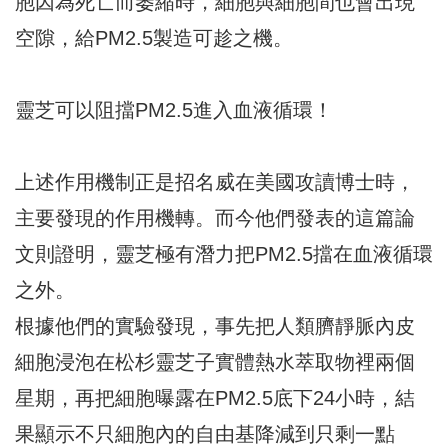
胞因為死亡而萎縮時，細胞與細胞間也會出現
空隙，給PM2.5製造可趁之機。
靈芝可以阻擋PM2.5進入血液循環！
上述作用機制正是招名威在美國攻讀博士時，
主要發現的作用機轉。而今他們發表的這篇論
文則證明，靈芝極有潛力把PM2.5擋在血液循環
之外。
根據他們的實驗發現，事先把人類臍靜脈內皮
細胞浸泡在松杉靈芝子實體熱水萃取物裡兩個
星期，再把細胞曝露在PM2.5底下24小時，結
果顯示不只細胞內的自由基降減到只剩一點