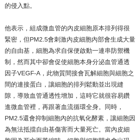
的侵入點。
他表示，組成微血管的內皮細胞原本排列得很
緊密，但PM2.5會刺激內皮細胞內部會生成大量
的自由基，細胞為求自保便啟動一連串防禦機
制，然而其中卻會促使細胞本身分泌血管通透
因子VEGF-A，此物質間接會瓦解細胞與細胞之
間的連接蛋白，讓細胞的排列鬆動並出現縫
隙，導致血管通透性增加，這時它就很容易鑽
進微血管裡，再跟著血流循環全身。同時，
PM2.5還會抑制細胞內的抗氧化酵素，讓細胞因
為無法抵擋自由基傷害而大量死亡。當內皮細