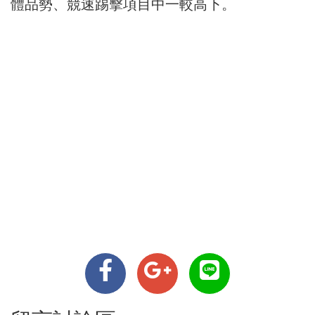
體品勢、競速踢擊項目中一較高下。