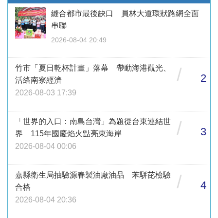
縫合都市最後缺口 員林大道環狀路網全面
串聯
2026-08-04 20:49
竹市「夏日乾杯計畫」落幕 帶動海港觀光、
/
2
活絡南寮經濟
2026-08-03 17:39
「世界的入口：南島台灣」為題從台東連結世
/
3
界 115年國慶焰火點亮東海岸
2026-08-04 00:06
嘉縣衛生局抽驗源春製油廠油品 苯駢芘檢驗
/
4
合格
2026-08-04 20:36