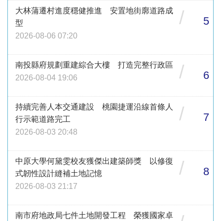
大林蒲遷村進度穩健推進 安置地街廓道路成
/
5
型
2026-08-06 07:20
南投縣府規劃重建綜合大樓 打造完整行政區
/
6
2026-08-04 19:06
持續完善人本交通建設 桃園捷運沿線首條人
/
7
行示範道路完工
2026-08-03 20:48
中原大學何黛雯校友獲傑出建築師獎 以修復
/
8
式韌性設計縫補土地記憶
2026-08-03 21:17
南市府地政局七件土地開發工程 榮獲國家卓