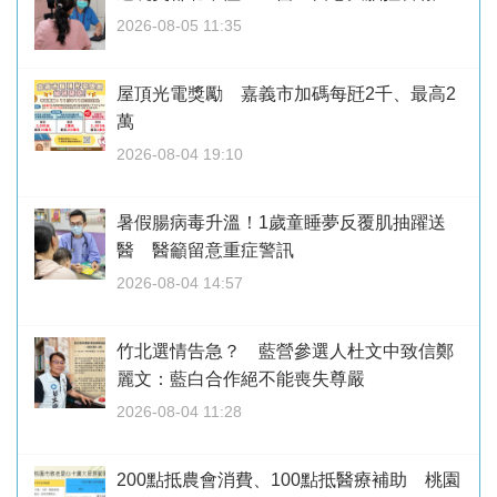
2026-08-05 11:35
屋頂光電獎勵 嘉義市加碼每瓩2千、最高2
萬
2026-08-04 19:10
暑假腸病毒升溫！1歲童睡夢反覆肌抽躍送
醫 醫籲留意重症警訊
2026-08-04 14:57
竹北選情告急？ 藍營參選人杜文中致信鄭
麗文：藍白合作絕不能喪失尊嚴
2026-08-04 11:28
200點抵農會消費、100點抵醫療補助 桃園