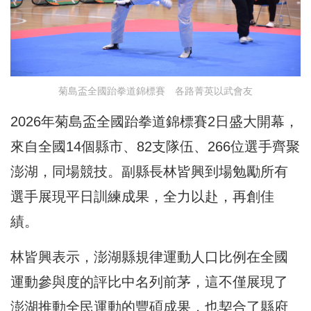
菊島盃全國跆拳道錦標賽 各路菁英以武會友
2026年菊島盃全國跆拳道錦標賽2日盛大開幕，
來自全國14個縣市、82支隊伍、266位選手齊聚
澎湖，同場競技。副縣長林皆興到場勉勵所有
選手展現平日訓練成果，全力以赴，再創佳
績。
林皆興表示，澎湖縣規律運動人口比例在全國
運動參與度的評比中名列前茅，這不僅展現了
澎湖推動全民運動的豐碩成果，也契合了縣府