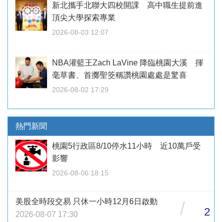
新北攜手北聯大四校開課 高中職生提前進
頂尖大學探索專業
2026-08-03 12:07
NBA灌籃王Zach LaVine 降臨桃園大溪 揮
毫草書、首擲聖筊稱讚桃園處處是驚喜
2026-08-02 17:29
熱門新聞
桃園5行政區8/10停水11小時 近10萬戶受
影響
2026-08-06 18:15
美股全時段交易 只休一小時12月6日啟動
/
2
2026-08-07 17:30