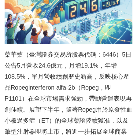
藥華藥（臺灣證券交易所股票代碼：6446）5日
公告5月營收24.6億元，月增19.1%，年增
108.5%，單月營收續創歷史新高，反映核心產
品Ropeginterferon alfa-2b（Ropeg，即
P1101）在全球市場需求強勁，帶動營運表現再
創佳績。展望下半年，隨著Ropeg用於原發性血
小板過多症（ET）的全球藥證陸續獲准，以及
筆型注射器即將上市，將進一步拓展全球商業