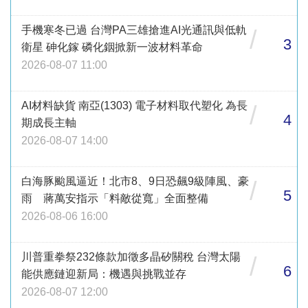
手機寒冬已過 台灣PA三雄搶進AI光通訊與低軌
/
3
衛星 砷化鎵 磷化銦掀新一波材料革命
2026-08-07 11:00
AI材料缺貨 南亞(1303) 電子材料取代塑化 為長
/
4
期成長主軸
2026-08-07 14:00
白海豚颱風逼近！北市8、9日恐飆9級陣風、豪
/
5
雨 蔣萬安指示「料敵從寬」全面整備
2026-08-06 16:00
川普重拳祭232條款加徵多晶矽關稅 台灣太陽
/
6
能供應鏈迎新局：機遇與挑戰並存
2026-08-07 12:00