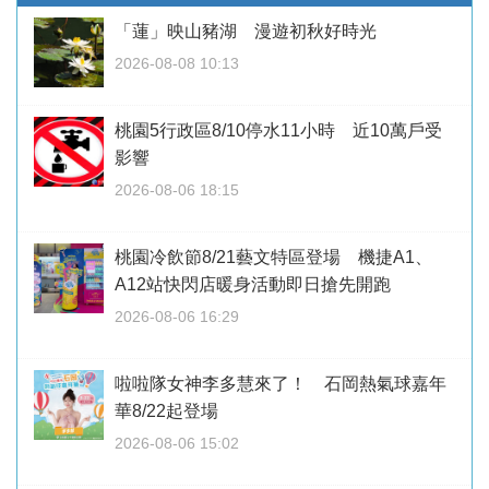
「蓮」映山豬湖 漫遊初秋好時光
2026-08-08 10:13
桃園5行政區8/10停水11小時 近10萬戶受
影響
2026-08-06 18:15
桃園冷飲節8/21藝文特區登場 機捷A1、
A12站快閃店暖身活動即日搶先開跑
2026-08-06 16:29
啦啦隊女神李多慧來了！ 石岡熱氣球嘉年
華8/22起登場
2026-08-06 15:02