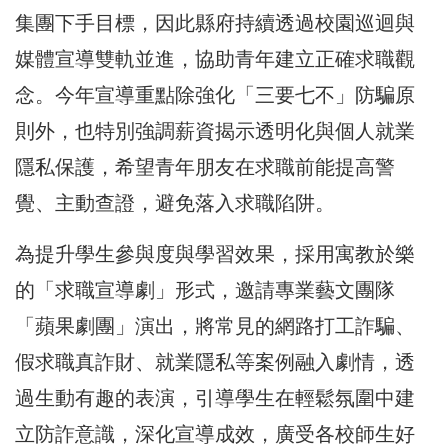
集團下手目標，因此縣府持續透過校園巡迴與
媒體宣導雙軌並進，協助青年建立正確求職觀
念。今年宣導重點除強化「三要七不」防騙原
則外，也特別強調薪資揭示透明化與個人就業
隱私保護，希望青年朋友在求職前能提高警
覺、主動查證，避免落入求職陷阱。
為提升學生參與度與學習效果，採用寓教於樂
的「求職宣導劇」形式，邀請專業藝文團隊
「蘋果劇團」演出，將常見的網路打工詐騙、
假求職真詐財、就業隱私等案例融入劇情，透
過生動有趣的表演，引導學生在輕鬆氛圍中建
立防詐意識，深化宣導成效，廣受各校師生好