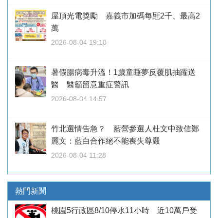
屋頂光電獎勵 嘉義市加碼每瓩2千、最高2
萬
2026-08-04 19:10
暑假腸病毒升溫！1歲童睡夢反覆肌抽躍送
醫 醫籲留意重症警訊
2026-08-04 14:57
竹北選情告急？ 藍營參選人杜文中致信鄭
麗文：藍白合作絕不能喪失尊嚴
2026-08-04 11:28
熱門新聞
桃園5行政區8/10停水11小時 近10萬戶受