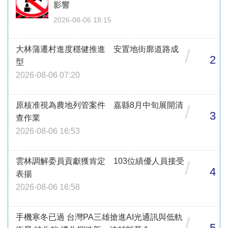
影響
2026-08-06 18:15
大林蒲遷村進度穩健推進 安置地街廓道路成
/
2
型
2026-08-06 07:20
原核准視為農地列管案件 嘉縣8月中旬展開清
/
3
查作業
2026-08-06 16:53
雲林調解委員貢獻獲肯定 103位績優人員接受
/
4
表揚
2026-08-06 16:58
手機寒冬已過 台灣PA三雄搶進AI光通訊與低軌
/
5