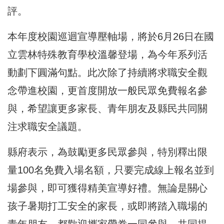
評。
本年度校園巡迴宣導壓軸場，將於6月26日在國
立雲林特殊教育學校溫馨登場，為今年系列活
動劃下圓滿句點。此次除了持續將求職安全觀
念帶進校園，更首度開放一般民眾免費報名參
與，希望讓更多家長、青年朋友及縣民共同關
注求職安全議題。
縣府表示，為鼓勵更多民眾參與，特別釋出限
量100名免費入場名額，只要完成線上報名並到
場參與，即可獲得精美宣導好禮。無論是關心
孩子暑期打工安全的家長，或即將踏入職場的