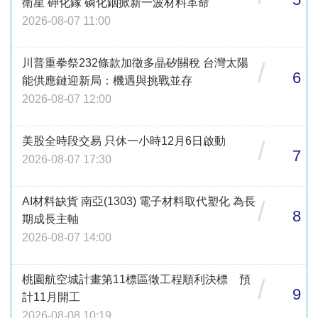
衛星 砷化鎵 磷化銦掀新一波材料革命
2026-08-07 11:00
川普重拳祭232條款加徵多晶矽關稅 台灣太陽
/
6
能供應鏈迎新局：機遇與挑戰並存
2026-08-07 12:00
美股全時段交易 只休一小時12月6日啟動
/
7
2026-08-07 17:30
AI材料缺貨 南亞(1303) 電子材料取代塑化 為長
/
8
期成長主軸
2026-08-07 14:00
桃園航空城計畫第11標區徵工程順利決標 預
/
9
計11月開工
2026-08-08 10:19