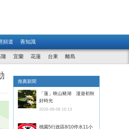
經頻道
善知識
基隆
宜蘭
花蓮
台東
離島
動
推薦新聞
「蓮」映山豬湖 漫遊初秋
好時光
2026-08-08 10:13
桃園5行政區8/10停水11小