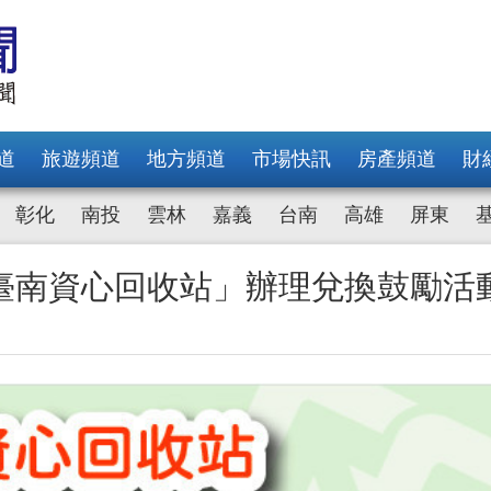
道
旅遊頻道
地方頻道
市場快訊
房產頻道
財
彰化
南投
雲林
嘉義
台南
高雄
屏東
臺南資心回收站」辦理兌換鼓勵活