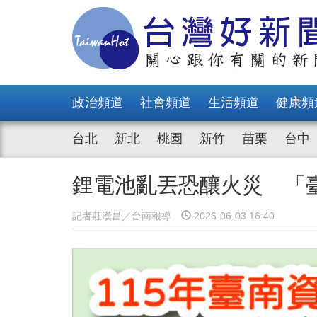
政治頻道
社會頻道
生活頻道
健康頻
台北
新北
桃園
新竹
苗栗
台中
鋰電池亂丟恐釀火災 「
記者莊漢昌／台南報導
2026-06-03 16:40