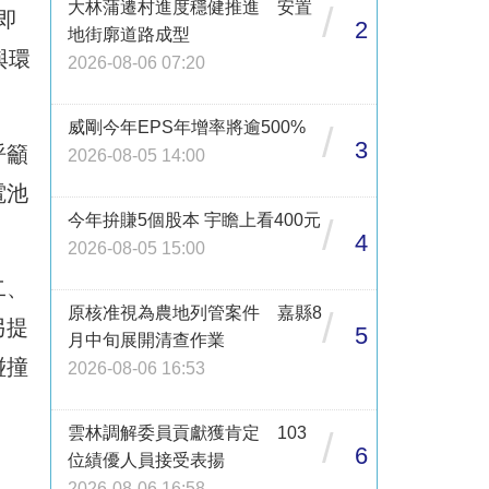
大林蒲遷村進度穩健推進 安置
/
即
2
地街廓道路成型
與環
2026-08-06 07:20
威剛今年EPS年增率將逾500%
/
3
呼籲
2026-08-05 14:00
電池
今年拚賺5個股本 宇瞻上看400元
/
4
2026-08-05 15:00
二、
原核准視為農地列管案件 嘉縣8
/
另提
5
月中旬展開清查作業
碰撞
2026-08-06 16:53
雲林調解委員貢獻獲肯定 103
/
6
位績優人員接受表揚
2026-08-06 16:58