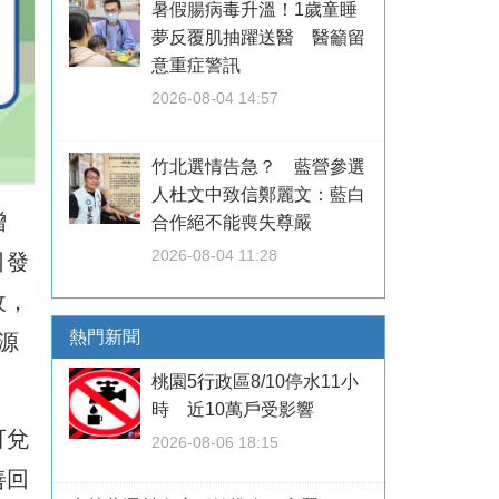
暑假腸病毒升溫！1歲童睡
夢反覆肌抽躍送醫 醫籲留
意重症警訊
2026-08-04 14:57
竹北選情告急？ 藍營參選
人杜文中致信鄭麗文：藍白
增
合作絕不能喪失尊嚴
2026-08-04 11:28
引發
收，
熱門新聞
源
桃園5行政區8/10停水11小
時 近10萬戶受影響
可兌
2026-08-06 18:15
善回