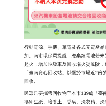
行動電源、手機、筆電及各式充電產品
加。南市環保局提醒，廢棄鋰電池若未
起火，增加垃圾車及回收場火災風險，
「臺南資心回收站」以優於市場近2倍
回收。
民眾只要攜帶回收物至本市139處「臺
換衛生紙、培養土、香皂、洗衣精、洗