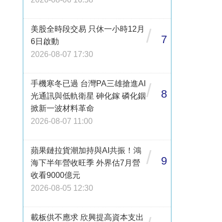
美股全時段交易 只休一小時12月
/
7
6日啟動
2026-08-07 17:30
手機寒冬已過 台灣PA三雄搶進AI
/
8
光通訊與低軌衛星 砷化鎵 磷化銦
掀新一波材料革命
2026-08-07 11:00
蘋果鏈拉貨潮加持與AI共振！鴻
/
9
海下半年營收旺季 外界估7月營
收看9000億元
2026-08-05 12:30
載板供不應求 欣興提高資本支出