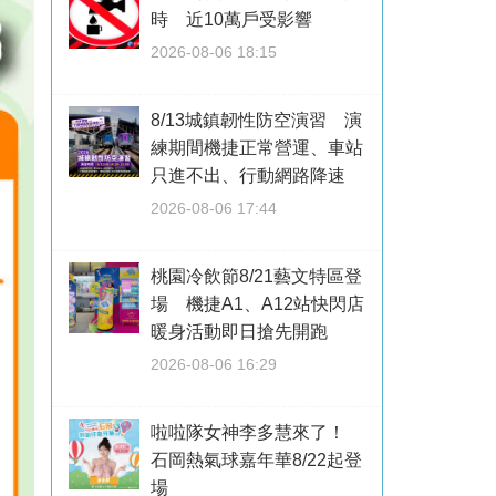
時 近10萬戶受影響
2026-08-06 18:15
8/13城鎮韌性防空演習 演
練期間機捷正常營運、車站
只進不出、行動網路降速
2026-08-06 17:44
桃園冷飲節8/21藝文特區登
場 機捷A1、A12站快閃店
暖身活動即日搶先開跑
2026-08-06 16:29
啦啦隊女神李多慧來了！
石岡熱氣球嘉年華8/22起登
場