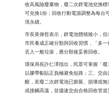
收高風險廢棄物，廢二次鋰電池兌換標準
可兌換1份；回收行動電源調整為每台
境永續。
市長黃偉哲表示，鋰電池體積雖小，但
市民養成正確分類與回收習慣，「多一
丟入一般垃圾，應分類後妥善回收。
環保局長許仁澤指出，民眾可掌握「廢
以膠帶黏貼正負極避免短路；三、交由
醒，若廢二次鋰電池已膨脹、損壞或無
或接觸高溫，並儘速交由合格回收管道