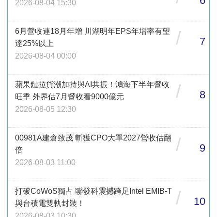
6
2026-08-04 15:30
6月營收連18月年增 川湖明年EPS年增率有望
/
7
達25%以上
2026-08-04 00:00
蘋果鏈拉貨潮加持與AI共振！鴻海下半年營收
/
8
旺季 外界估7月營收看9000億元
2026-08-05 12:30
00981A建倉致茂 斬獲CPO大單2027營收估翻
/
9
倍
2026-08-03 11:00
打破CoWoS獨占 聯發科震撼跨足Intel EMIB-T
/
10
與台積電雙軌封裝！
2026-08-03 10:30