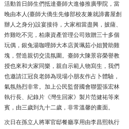
活動首日師生們抵達臺師大進修推廣學院，當
晚由本人(臺師大僑生先修部校友兼就諦書屋創
辦人之身分)設宴接待，大家相當盡興，披薩、
炸雞吃不完，柏康資產管理公司致贈三十多個
玩偶，銀兔湯咖哩師大本店黃珮茹小姐贊助雞
塊，營造親切交流氛圍。臺師大陳景容榮譽教
授也來和大家同樂，親自示範人物寫生，我們
也邀請江冠良老師為現場小朋友作占卜體驗，
氣氛熱烈非常。加上公民監督國會聯盟張宏林
執行長、紀錄片《灣生回家》製片范健祐等來
賓，由三歲到九十二歲，非常溫馨的畫面。
次日在孫立人將軍官邸餐廳享用由李昌熙執行