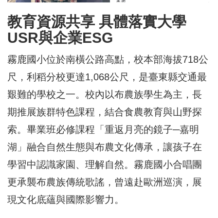
教育資源共享 具體落實大學
USR與企業ESG
霧鹿國小位於南橫公路高點，校本部海拔718公
尺，利稻分校更達1,068公尺，是臺東縣交通最
艱難的學校之一。校內以布農族學生為主，長
期推展族群特色課程，結合食農教育與山野探
索。畢業班必修課程「重返月亮的鏡子─嘉明
湖」融合自然生態與布農文化傳承，讓孩子在
學習中認識家園、理解自然。霧鹿國小合唱團
更承襲布農族傳統歌謠，曾遠赴歐洲巡演，展
現文化底蘊與國際影響力。