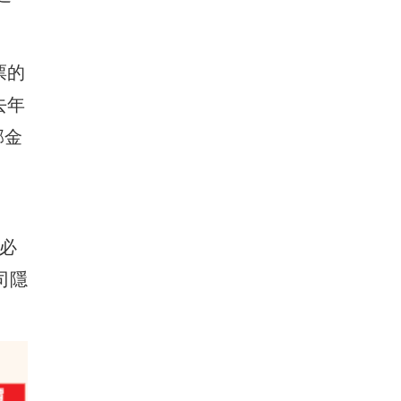
票的
去年
邦金
前必
公司隱