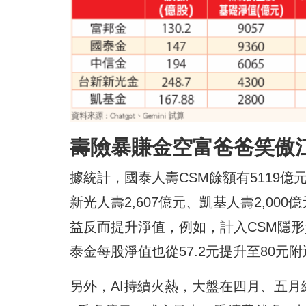
壽險暴賺金空富爸爸笑傲
據統計，國泰人壽CSM餘額有5119億元
新光人壽2,607億元、凱基人壽2,00
益反而提升淨值，例如，計入CSM隱形資
泰金每股淨值也從57.2元提升至80元
另外，AI持續火熱，大盤在四月、五月