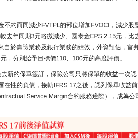
不約而同減少FVTPL的部位增加FVOCI，減少股
較去年同期3元略微減少、國泰金EPS 2.15元，比
實來自於壽險業務及銀行業務的績效，外資預估，富
.16元，分別給予目標價110、100元的高度評價。
。過去新的保單簽訂，保險公司只將保單的收益一次認
在性的負債，接軌IFRS 17之後，認列保單收益
ctual Service Margin合約服務邊際），成為