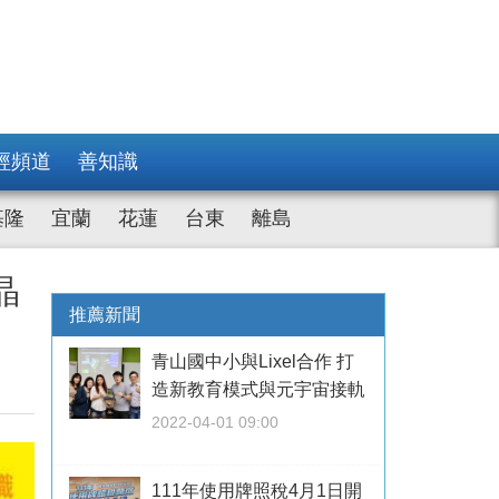
經頻道
善知識
基隆
宜蘭
花蓮
台東
離島
晶
推薦新聞
青山國中小與Lixel合作 打
造新教育模式與元宇宙接軌
2022-04-01 09:00
111年使用牌照稅4月1日開