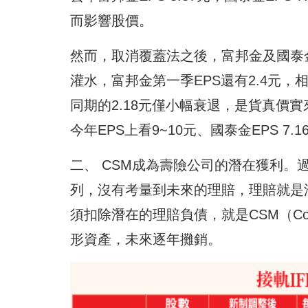
而影響股價。
然而，取消覆蓋法之後，富邦金及國泰金
灌水，富邦金第一季EPS還有2.4元，相
同期的2.18元僅小幅衰退，是貨真價
今年EPS上看9~10元、國泰金EPS 7
二、 CSM成為壽險公司的潛在獲利
列，沒有考量到未來的理賠，理賠就是潛
須扣除潛在的理賠負債，就是CSM（Contra
形資產，未來逐年攤銷。