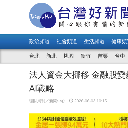
政治頻道
社會頻道
生活頻道
健康頻
台北
新北
桃園
新竹
苗栗
台中
法人資金大挪移 金融股變
AI戰略
理財周刊／新聞中心
2026-06-03 10:15