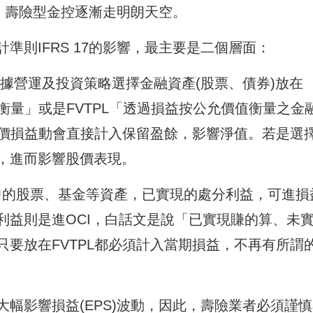
成，壽險型金控逐漸走明朗天空。
準則IFRS 17的影響，最主要是二個層面：
據營運及投資策略選擇金融資產(股票、債券)放在
值衡量」或是FVTPL「透過損益按公允價值衡量之金
股價損益動會直接計入保留盈餘，影響淨值。若是選
S，進而影響股價表現。
L中的股票、基金等資產，已實現的處分利益，可進損
利益則是進OCI，白話文是說「已實現賺的算、未
要放在FVTPL都必須計入當期損益，不再有所謂
幅影響損益(EPS)波動，因此，壽險業者必須謹