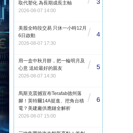
3
取代塑化 為長期成長主軸
2026-08-07 14:00
美股全時段交易 只休一小時12月
/
4
6日啟動
2026-08-07 17:30
用一盒中秋月餅，把一輪明月及
/
5
心意 送給最好的親友
2026-08-07 14:30
馬斯克震撼宣布Terafab德州落
/
6
腳！英特爾14A挺進、挖角台積
電？美建廠供應鏈全解析
2026-08-07 15:00