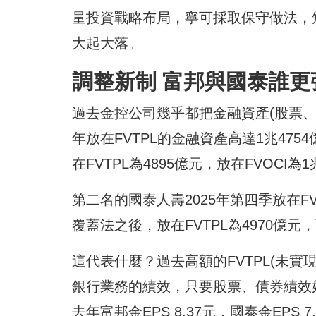
量投資戰略布局，寧可採取保守做法，短
大起大落。
調整新制 富邦與國泰誰更
過去金控公司幾乎都把金融資產(股票、債
年放在FVTPL的金融資產高達1兆475
在FVTPL為4895億元，放在FVOCI
第二名的國泰人壽2025年第四季放在FVT
覆蓋法之後，放在FVTPL為4970億元
這代表什麼？過去高額的FVTPL(未實
銀行業務的績效，只要股票、債券績效好
去年富邦金EPS 8.37元，國泰金EPS