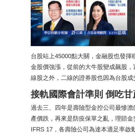
台股站上45000點大關，金融股也發
金股價強漲，從前的大牛股變成飆股，
線股之外，二線的證券股也因為台股成
接軌國際會計準則 倒吃甘
過去三、四年是壽險型金控公司最慘澹
產價跌，再來是防疫保單之亂，理賠金突
IFRS 17，各壽險公司為達本適足