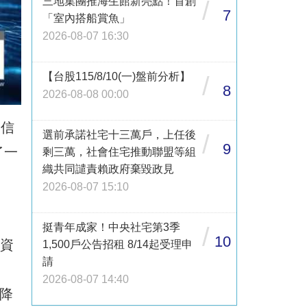
三地集團推海生館新亮點！首創
/
7
「室內搭船賞魚」
2026-08-07 16:30
【台股115/8/10(一)盤前分析】
/
8
2026-08-08 00:00
中信
選前承諾社宅十三萬戶，上任後
/
9
了一
剩三萬，社會住宅推動聯盟等組
織共同譴責賴政府棄毀政見
2026-08-07 15:10
挺青年成家！中央社宅第3季
/
10
)資
1,500戶公告招租 8/14起受理申
請
2026-08-07 14:40
分降