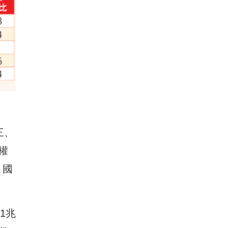
三、
權
，國
。
1兆