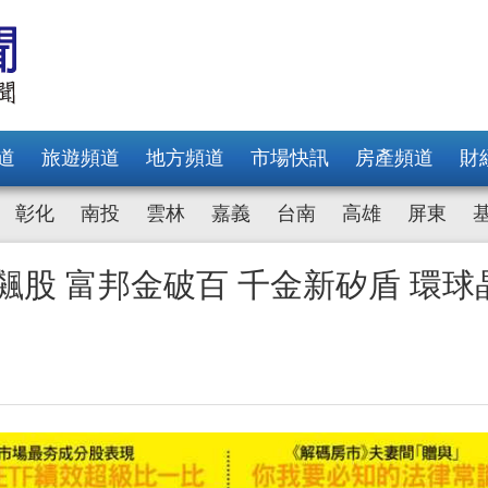
道
旅遊頻道
地方頻道
市場快訊
房產頻道
財
彰化
南投
雲林
嘉義
台南
高雄
屏東
飆股 富邦金破百 千金新矽盾 環球