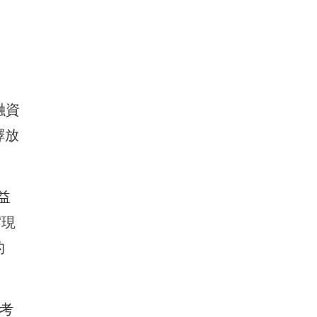
融資
擇放
益
實現
的
慎考