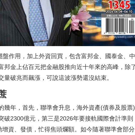
揮穩盤作用，加上外資回買，包含富邦金、國泰金、
富邦金上佔百元把金融股推向近十年來的高峰，除
交量破兆而飆漲，可說這波漲勢還沒結束。
蔗
的幾年，首先，聯準會升息，海外資產(債券及股票
破2300億元，第三是2026年要接軌國際會計準則
率啟動增資、發債，忙得焦頭爛額。如今隨著聯準會部