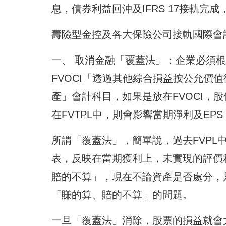
息，債券利益回沖及IFRS 17接軌完
壽險型金控及各大保險公司接軌國際會計
一、 取消金融「覆蓋法」：企業必須根
FVOCI「透過其他綜合損益按公允價
產」會計科目，如果是放在FVOCI，
在FVTPL中，則會影響當期淨利及EP
所謂「覆蓋法」，簡單說，過去FVP
表，反映在當期獲利上，未實現的評價
賠的不算」，現在不論資產是否處分，只
「賺的算、賠的不算」的問題。
一旦「覆蓋法」消除，股票的損益就會大