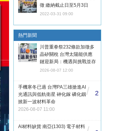
徵 繳納截止日至5月3日
2022-03-31 09:00
熱門新聞
川普重拳祭232條款加徵多
晶矽關稅 台灣太陽能供應
鏈迎新局：機遇與挑戰並存
2026-08-07 12:00
手機寒冬已過 台灣PA三雄搶進AI
/
2
光通訊與低軌衛星 砷化鎵 磷化銦
掀新一波材料革命
2026-08-07 11:00
AI材料缺貨 南亞(1303) 電子材料
/