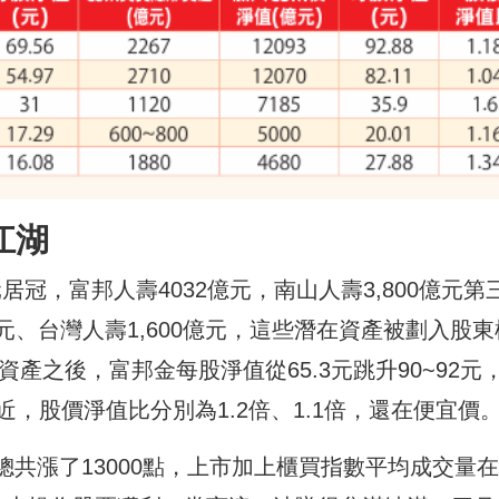
江湖
居冠，富邦人壽4032億元，南山人壽3,800億元第
0億元、台灣人壽1,600億元，這些潛在資產被劃入股東
產之後，富邦金每股淨值從65.3元跳升90~92元
附近，股價淨值比分別為1.2倍、1.1倍，還在便宜價
總共漲了13000點，上市加上櫃買指數平均成交量在