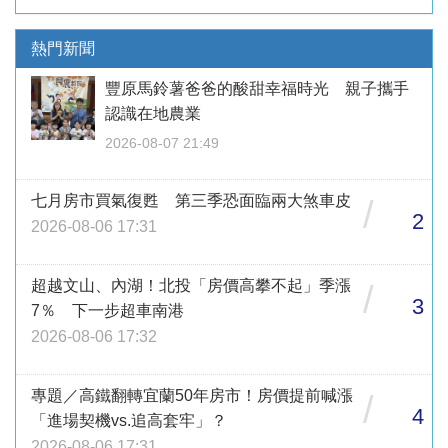
熱門新聞
豐原馬鈴薯爸爸的酸甜幸福時光 親子攜手
認識在地農業
2026-08-07 21:49
七月房市買氣復甦 第三季恐面臨兩大煞車皮
/
2
2026-08-06 17:31
超越文山、內湖！北投「房價高攀不起」季漲
/
3
7％ 下一步超車南港
2026-08-06 17:32
專題／高鐵翻轉宜蘭50年房市！房價提前喊漲
/
4
「進場契機vs.追高套牢」？
2026-08-06 17:31