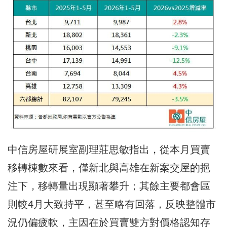
中信房屋研展室副理莊思敏指出，從本月買賣
移轉棟數來看，僅新北與高雄在新案交屋的挹
注下，移轉量出現顯著攀升；其餘主要都會區
則較4月大致持平，甚至略有回落，反映整體市
況仍偏疲軟，主因在於買賣雙方對價格認知存