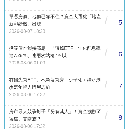
單憑房價、地價已靠不住？資金大遷徙「地產
/
5
新印鈔機」出現
2026-08-07 18:28
投等債也能拚高息 「這檔ETF」年化配息率
/
6
達7.28％、連兩次站穩7％以上
2026-08-06 01:09
有錢先買ETF、不急著買房 少子化＋繼承潮
/
7
改寫年輕人購屋思維
2026-08-06 17:32
房市最大競爭對手「另有其人」！資金擴散至
/
8
換屋、首購族？
2026-08-06 17:32