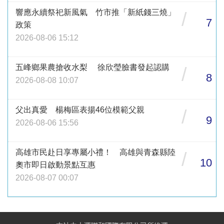
響應永續祭祀新風氣 竹市推「新紙錢三燒」
/
7
政策
2026-08-06 15:12
五峰鄉果農搶收水梨 徐欣瑩臉書發起認購
/
8
2026-08-08 10:07
父出真愛 楊梅區表揚46位模範父親
/
9
2026-08-06 15:56
高雄市民赴日享專屬小禮！ 高雄與青森縣陸
/
10
奧市即日啟動景點互惠
2026-08-07 00:07