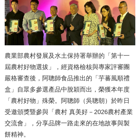
農業部農村發展及水土保持署舉辦的「第十一
屆農村好物選拔」，經資格檢核與專家評審團
嚴格審查後，阿聰師食品推出的「芋蕃風順禮
盒」自眾多參選產品中脫穎而出，榮獲本年度
「農村好物」殊榮。阿聰師（吳聰朝）於昨日
受邀頒獎暨參與「農村 真美好－2026農村產業
交流會」，分享品牌一路走來的在地故事與製
餅精神。