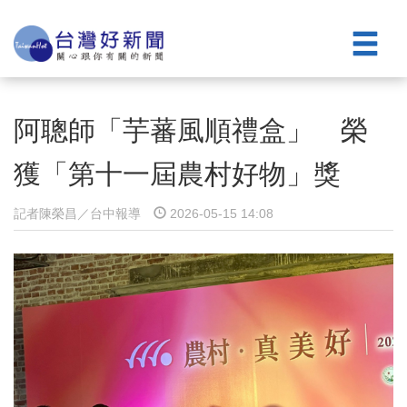
阿聰師「芋蕃風順禮盒」 榮
獲「第十一屆農村好物」獎
記者陳榮昌／台中報導
2026-05-15 14:08