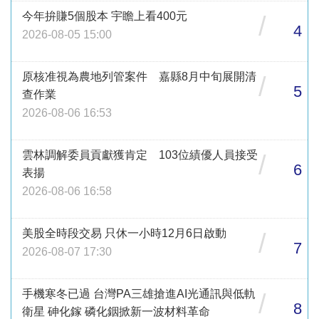
今年拚賺5個股本 宇瞻上看400元
/
4
2026-08-05 15:00
原核准視為農地列管案件 嘉縣8月中旬展開清
/
5
查作業
2026-08-06 16:53
雲林調解委員貢獻獲肯定 103位績優人員接受
/
6
表揚
2026-08-06 16:58
美股全時段交易 只休一小時12月6日啟動
/
7
2026-08-07 17:30
手機寒冬已過 台灣PA三雄搶進AI光通訊與低軌
/
8
衛星 砷化鎵 磷化銦掀新一波材料革命