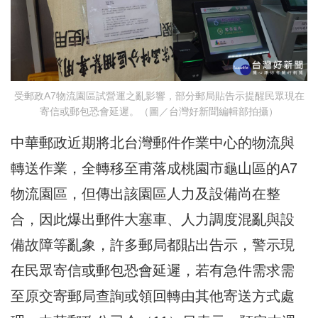
受郵政A7物流園區試營運之亂影響，部分郵局貼告示提醒民眾現在
寄信或郵包恐會延遲。（圖／台灣好新聞編輯部拍攝）
中華郵政近期將北台灣郵件作業中心的物流與
轉送作業，全轉移至甫落成桃園市龜山區的A7
物流園區，但傳出該園區人力及設備尚在整
合，因此爆出郵件大塞車、人力調度混亂與設
備故障等亂象，許多郵局都貼出告示，警示現
在民眾寄信或郵包恐會延遲，若有急件需求需
至原交寄郵局查詢或領回轉由其他寄送方式處