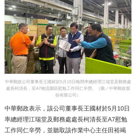
中華郵政公司董事長王國材於5月10日晚間率總經理江瑞堂及郵務處
處長柯清長，至A7物流園區慰勉工作同仁辛勞。（圖／中華郵政股
份有限公司）
中華郵政表示，該公司董事長王國材於5月10日
率總經理江瑞堂及郵務處處長柯清長至A7慰勉
工作同仁辛勞，並聽取該作業中心主任田裕竭