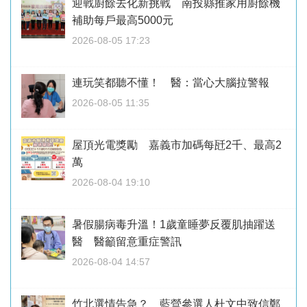
迎戰廚餘去化新挑戰 南投縣推家用廚餘機
補助每戶最高5000元
2026-08-05 17:23
連玩笑都聽不懂！ 醫：當心大腦拉警報
2026-08-05 11:35
屋頂光電獎勵 嘉義市加碼每瓩2千、最高2
萬
2026-08-04 19:10
暑假腸病毒升溫！1歲童睡夢反覆肌抽躍送
醫 醫籲留意重症警訊
2026-08-04 14:57
竹北選情告急？ 藍營參選人杜文中致信鄭