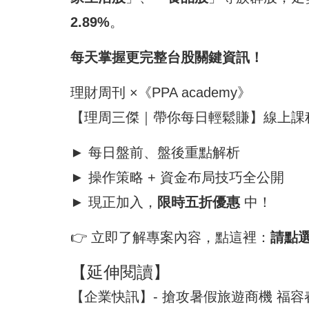
2.89%
。
每天掌握更完整
台股
關鍵資訊！
理財周刊 ×《PPA academy》
【理周三傑｜帶你每日輕鬆賺】線上課
► 每日
盤前
、盤後重點解析
► 操作策略 +
資金
布局技巧全公開
► 現正加入，
限時五折優惠
中！
👉 立即了解專案內容，點這裡：
請點
【延伸閱讀】
【企業快訊】- 搶攻暑假旅遊商機 福容