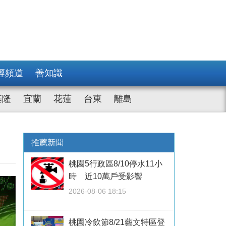
經頻道
善知識
基隆
宜蘭
花蓮
台東
離島
推薦新聞
桃園5行政區8/10停水11小
時 近10萬戶受影響
2026-08-06 18:15
桃園冷飲節8/21藝文特區登