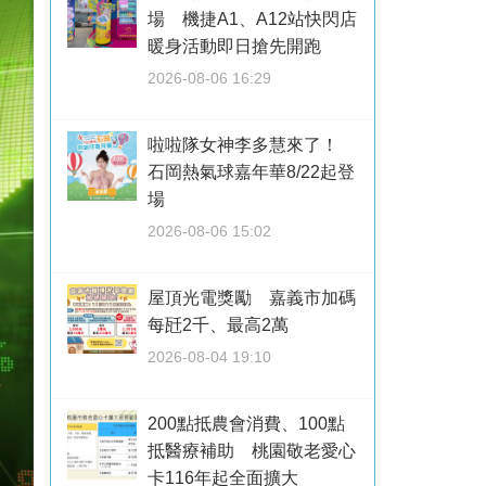
場 機捷A1、A12站快閃店
暖身活動即日搶先開跑
2026-08-06 16:29
啦啦隊女神李多慧來了！
石岡熱氣球嘉年華8/22起登
場
2026-08-06 15:02
屋頂光電獎勵 嘉義市加碼
每瓩2千、最高2萬
2026-08-04 19:10
200點抵農會消費、100點
抵醫療補助 桃園敬老愛心
卡116年起全面擴大