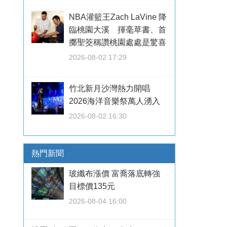
NBA灌籃王Zach LaVine 降
臨桃園大溪 揮毫草書、首
擲聖筊稱讚桃園處處是驚喜
2026-08-02 17:29
竹北新月沙灣熱力開唱
2026海洋音樂祭萬人湧入
2026-08-02 16:30
熱門新聞
玻纖布漲價 富喬落底轉強
目標價135元
2026-08-04 16:00