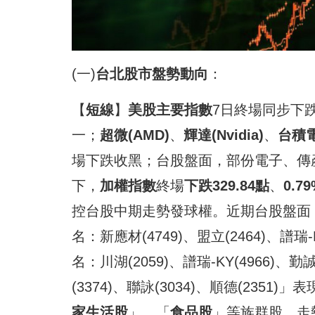
(一)
台北股市盤勢動向
：
【
短線
】
美股主要指數
7日終場同步下
一；
超微
(AMD)
、
輝
達(Nvidia)
、
台積
場下跌收黑；台股盤面，部份電子、傳
下，
加權指數
終場
下跌329.84
點
、
0.7
控台股中期走勢發球權。近期台股盤面
名：新應材(4749)、盟立(2464)、譜瑞-
名：川湖(2059)、譜瑞-KY(4966)、勤誠
(3374)、聯詠(3034)、順德(235
家生活股
」、「
食品股
」等族群股，走