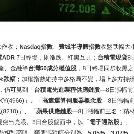
跌作收；
Nasdaq
指數
、
費城半導體指數
收盤跌幅大
電
ADR
7日終場，則漲跌、紅黑互見；
台積電現貨
8
產、金融等
台灣
50
成分權值股
，8日終場同步收黑之
9%
跌
幅
；加權指數維持中多格局不變，場上多方持
，仍可見到「
台積電先進製程供應鏈股
—8日漲幅前
KY(4966)」、「
高速運算伺服器概念股
—8日漲幅
(8210)」、「
蘋果供應鏈股
—8日漲幅前三名：精
1)」表現突出亮眼。8日台股盤面中，以「
電子通路股
」、
勢相對亮眼，類股漲跌幅分別為：
5.05%
、
3.07%
、