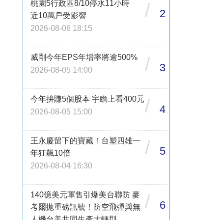
桃園5行政區8/10停水11小時
/
2
近10萬戶受影響
2026-08-06 18:15
威剛今年EPS年增率將逾500%
/
3
2026-08-05 14:00
今年拚賺5個股本 宇瞻上看400元
/
4
2026-08-05 15:00
王永慶留下的寶藏！台塑四雄一
/
5
年狂飆10倍
2026-08-04 16:30
140億美元軍售引爆美台聯防 麥
/
6
考爾拋重磅訊號！防空飛彈與無
人機台美共同生產大轉型