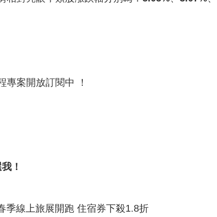
程專案開放訂閱中 ！
選我！
春季線上旅展開跑 住宿券下殺1.8折