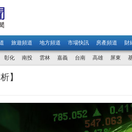
道
旅遊頻道
地方頻道
市場快訊
房產頻道
財
彰化
南投
雲林
嘉義
台南
高雄
屏東
分析】