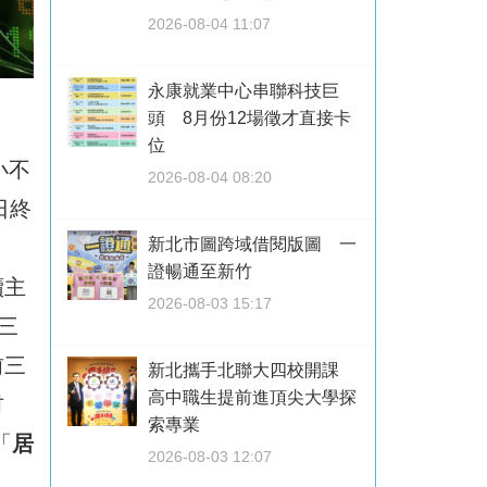
2026-08-04 11:07
永康就業中心串聯科技巨
頭 8月份12場徵才直接卡
位
小不
2026-08-04 08:20
日終
新北市圖跨域借閱版圖 一
證暢通至新竹
續主
2026-08-03 15:17
三
前三
新北攜手北聯大四校開課
高中職生提前進頂尖大學探
材
索專業
「
居
2026-08-03 12:07