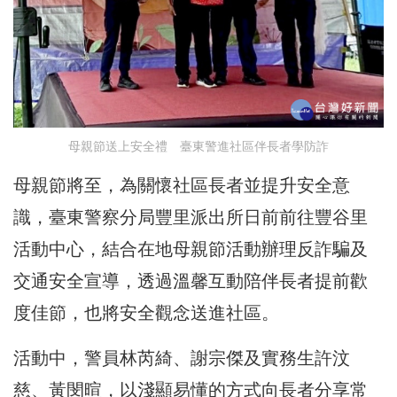
母親節送上安全禮 臺東警進社區伴長者學防詐
母親節將至，為關懷社區長者並提升安全意
識，臺東警察分局豐里派出所日前前往豐谷里
活動中心，結合在地母親節活動辦理反詐騙及
交通安全宣導，透過溫馨互動陪伴長者提前歡
度佳節，也將安全觀念送進社區。
活動中，警員林芮綺、謝宗傑及實務生許汶
慈、黃閔暄，以淺顯易懂的方式向長者分享常