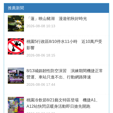
推薦新聞
「蓮」映山豬湖 漫遊初秋好時光
2026-08-08 10:13
桃園5行政區8/10停水11小時 近10萬戶受
影響
2026-08-06 18:15
8/13城鎮韌性防空演習 演練期間機捷正常
營運、車站只進不出、行動網路降速
2026-08-06 17:44
桃園冷飲節8/21藝文特區登場 機捷A1、
A12站快閃店暖身活動即日搶先開跑