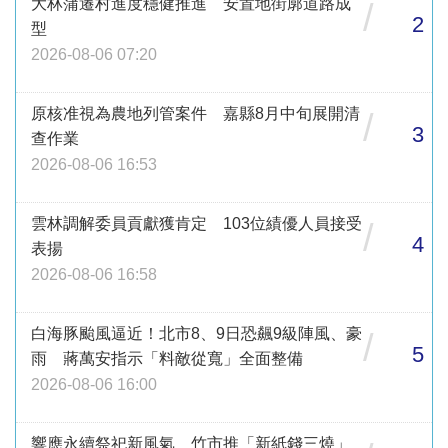
大林蒲遷村進度穩健推進 安置地街廓道路成
/
2
型
2026-08-06 07:20
原核准視為農地列管案件 嘉縣8月中旬展開清
/
3
查作業
2026-08-06 16:53
雲林調解委員貢獻獲肯定 103位績優人員接受
/
4
表揚
2026-08-06 16:58
白海豚颱風逼近！北市8、9日恐飆9級陣風、豪
/
5
雨 蔣萬安指示「料敵從寬」全面整備
2026-08-06 16:00
響應永續祭祀新風氣 竹市推「新紙錢三燒」