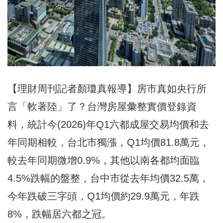
【理財周刊記者顏瓊真報導】房市真如央行所
言「軟著陸」了？台灣房屋彙整實價登錄資
料，統計今(2026)年Q1六都成屋交易均價和去
年同期相較，台北市獨漲，Q1均價81.8萬元，
較去年同期微增0.9%，其他以南各都均面臨
4.5%跌幅的盤整，台中市從去年均價32.5萬，
今年跌破三字頭，Q1均價約29.9萬元，年跌
8%，跌幅居六都之冠。