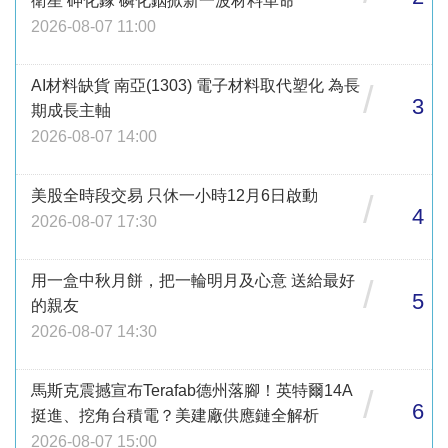
衛星 砷化鎵 磷化銦掀新一波材料革命
2026-08-07 11:00
AI材料缺貨 南亞(1303) 電子材料取代塑化 為長
/
3
期成長主軸
2026-08-07 14:00
美股全時段交易 只休一小時12月6日啟動
/
4
2026-08-07 17:30
用一盒中秋月餅，把一輪明月及心意 送給最好
/
5
的親友
2026-08-07 14:30
馬斯克震撼宣布Terafab德州落腳！英特爾14A
/
6
挺進、挖角台積電？美建廠供應鏈全解析
2026-08-07 15:00