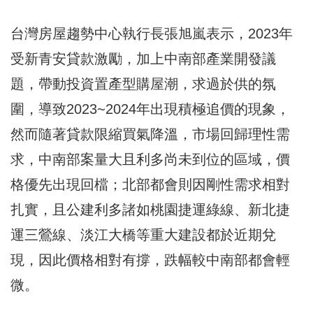
台灣房屋趨勢中心執行長張旭嵐表示，2023年
受新青安貸款激勵，加上中南部產業開發議
題，帶動投資置產型購屋潮，求過於供的氛
圍，導致2023~2024年出現積極追價的現象，
然而隨著貸款限縮買氣降溫，市場回歸理性需
求，中南部案量大且利多尚未到位的區域，價
格優先出現回檔；北部都會則因剛性需求相對
扎實，且公建利多諸如桃園捷運綠線、新北捷
運三鶯線、淡江大橋等重大建設都於近期兌
現，因此價格相對有撐，跌幅較中南部都會輕
微。