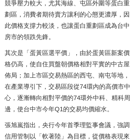
競爭壓力較大，尤其海線、屯區外圍等蛋白重
劃區，消費者期待賣方讓利的心態更濃厚，因
此價格支撐力較淡，也讓蛋白重劃區成為台中
房市的領跌先鋒。
其次是「蛋黃區選平價」，由於蛋黃區新案價
格仍高，使自住買盤朝價格相對平實的中古屋
佈局；加上市區交易熱區的西屯、南屯等地，
在產業導引下，交易區段從74環內的高價市中
心，逐漸轉向相對平價的74環外中科、精科周
邊，使台中市今年Q1的交易均價縮水。
張旭嵐指出，央行今年首季理監事會議，強調
信用管制以「軟著陸」為目標，從價格表現來