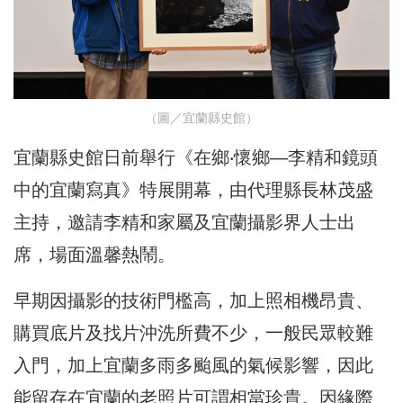
（圖／宜蘭縣史館）
宜蘭縣史館日前舉行《在鄉‧懷鄉—李精和鏡頭
中的宜蘭寫真》特展開幕，由代理縣長林茂盛
主持，邀請李精和家屬及宜蘭攝影界人士出
席，場面溫馨熱鬧。
早期因攝影的技術門檻高，加上照相機昂貴、
購買底片及找片沖洗所費不少，一般民眾較難
入門，加上宜蘭多雨多颱風的氣候影響，因此
能留存在宜蘭的老照片可謂相當珍貴。因緣際