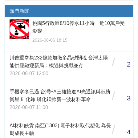
熱門新聞
桃園5行政區8/10停水11小時 近10萬戶受
影響
2026-08-06 18:15
川普重拳祭232條款加徵多晶矽關稅 台灣太陽
/
2
能供應鏈迎新局：機遇與挑戰並存
2026-08-07 12:00
手機寒冬已過 台灣PA三雄搶進AI光通訊與低軌
/
3
衛星 砷化鎵 磷化銦掀新一波材料革命
2026-08-07 11:00
AI材料缺貨 南亞(1303) 電子材料取代塑化 為長
/
4
期成長主軸