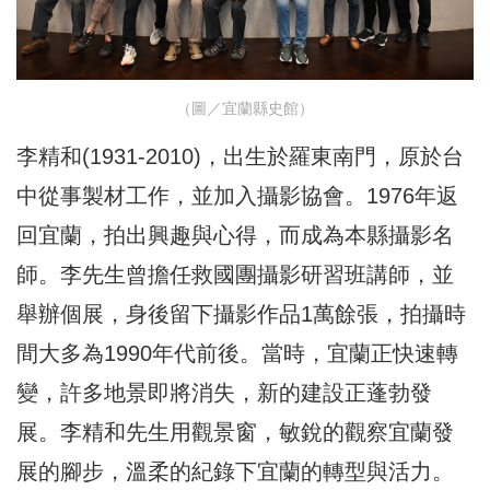
（圖／宜蘭縣史館）
李精和(1931-2010)，出生於羅東南門，原於台
中從事製材工作，並加入攝影協會。1976年返
回宜蘭，拍出興趣與心得，而成為本縣攝影名
師。李先生曾擔任救國團攝影研習班講師，並
舉辦個展，身後留下攝影作品1萬餘張，拍攝時
間大多為1990年代前後。當時，宜蘭正快速轉
變，許多地景即將消失，新的建設正蓬勃發
展。李精和先生用觀景窗，敏銳的觀察宜蘭發
展的腳步，溫柔的紀錄下宜蘭的轉型與活力。