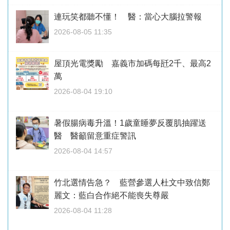
連玩笑都聽不懂！ 醫：當心大腦拉警報
2026-08-05 11:35
屋頂光電獎勵 嘉義市加碼每瓩2千、最高2
萬
2026-08-04 19:10
暑假腸病毒升溫！1歲童睡夢反覆肌抽躍送
醫 醫籲留意重症警訊
2026-08-04 14:57
竹北選情告急？ 藍營參選人杜文中致信鄭
麗文：藍白合作絕不能喪失尊嚴
2026-08-04 11:28