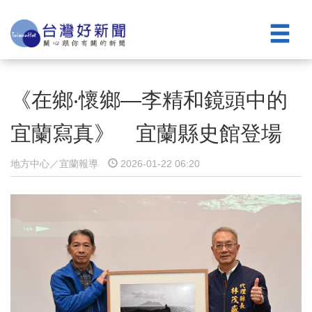
《在鄉‧懷鄉—李精和鏡頭中的
宜蘭寫真》 宜蘭縣史館登場
地方中心／宜蘭報導
2026-01-22 06:20