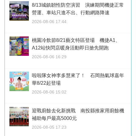
8/13城鎮韌性防空演習 演練期間機捷正常
營運、車站只進不出、行動網路降速
2026-08-06 17:44
桃園冷飲節8/21藝文特區登場 機捷A1、
A12站快閃店暖身活動即日搶先開跑
2026-08-06 16:29
啦啦隊女神李多慧來了！ 石岡熱氣球嘉年
華8/22起登場
2026-08-06 15:02
迎戰廚餘去化新挑戰 南投縣推家用廚餘機
補助每戶最高5000元
2026-08-05 17:23