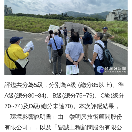
評鑑共分為5級，分別為A級 (總分85以上)、準
A級(總分80~84)、B級(總分75~79)、C級(總分
70~74)及D級(總分未達70)。本次評鑑結果，
「環境影響說明書」由「黎明興技術顧問股份
有限公司」，以及「磐誠工程顧問股份有限公