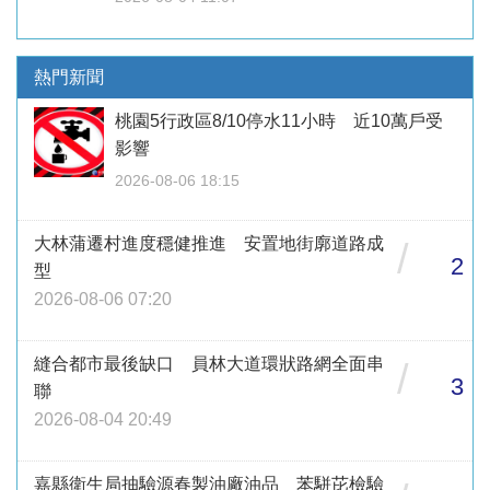
熱門新聞
桃園5行政區8/10停水11小時 近10萬戶受
影響
2026-08-06 18:15
大林蒲遷村進度穩健推進 安置地街廓道路成
/
2
型
2026-08-06 07:20
縫合都市最後缺口 員林大道環狀路網全面串
/
3
聯
2026-08-04 20:49
嘉縣衛生局抽驗源春製油廠油品 苯駢芘檢驗