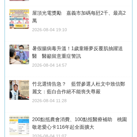
屋頂光電獎勵 嘉義市加碼每瓩2千、最高2
萬
2026-08-04 19:10
暑假腸病毒升溫！1歲童睡夢反覆肌抽躍送
醫 醫籲留意重症警訊
2026-08-04 14:57
竹北選情告急？ 藍營參選人杜文中致信鄭
麗文：藍白合作絕不能喪失尊嚴
2026-08-04 11:28
200點抵農會消費、100點抵醫療補助 桃園
敬老愛心卡116年起全面擴大
2026-08-04 11:07