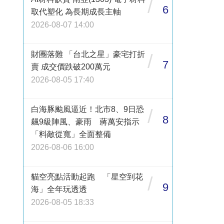
/
6
取代塑化 為長期成長主軸
2026-08-07 14:00
財團落難 「台北之星」豪宅打折
/
7
賣 成交價跌破200萬元
2026-08-05 17:40
白海豚颱風逼近！北市8、9日恐
/
8
飆9級陣風、豪雨 蔣萬安指示
「料敵從寬」全面整備
2026-08-06 16:00
貓空亮點活動起跑 「星空到花
/
9
海」全年玩透透
2026-08-05 18:33