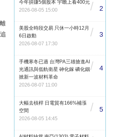
今年拚賺5個股本 宇瞻上看400元
/
2
2026-08-05 15:00
離
美股全時段交易 只休一小時12月
/
3
宜追
6日啟動
2026-08-07 17:30
手機寒冬已過 台灣PA三雄搶進AI
/
4
光通訊與低軌衛星 砷化鎵 磷化銦
掀新一波材料革命
2026-08-07 11:00
大幅去槓桿 日電貿有166%補漲
/
5
空間
2026-08-05 14:45
AI材料缺貨 南亞(1303) 電子材料