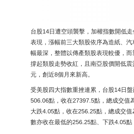
台股14日遭空頭襲擊，加權指數開低走
表現，漲幅前三大類股依序為造紙、汽
幅最深，整體以傳產類股表現較優，而塑
撐起類股走勢收紅，且南亞股價開低震盪
元，創近8個月來新高。
受美股四大指數重挫連累，台股14日
506.06點，收在27397.5點，總成
大跌4.05點，收在256.25點，總成
數亦收在最低的256.25點、下跌4.05點