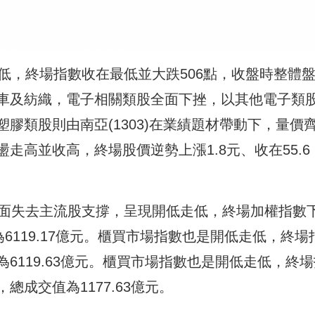
低，終場指數收在最低並大跌506點，收盤時整體
車及紡織，電子相關類股全面下挫，以其他電子類
膠類股則由南亞(1303)在業績題材帶動下，量價
走高並收高，終場股價逆勢上漲1.8元、收在55.6
盤面失去主流股支撐，呈現開低走低，終場加權指數
交值為6119.17億元。櫃買市場指數也是開低走低，終場
交值為6119.63億元。櫃買市場指數也是開低走低，終
，總成交值為1177.63億元。