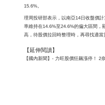
15.6%。
理周投研部表示，以南亞14日收盤價
率維持在14.6%至24.6%的偏大區
高，待股價拉回時整理時，再尋找適當
【延伸閱讀】
【國內新聞】- 力旺股價狂飆漲停！ 2