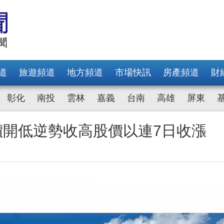
道
旅遊頻道
地方頻道
市場快訊
房產頻道
財
彰化
南投
雲林
嘉義
台南
高雄
屏東
股價開低逆勢收高股價以連7日收漲