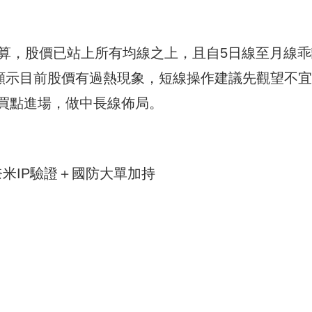
計算，股價已站上所有均線之上，且自5日線至月線乖
間，顯示目前股價有過熱現象，短線操作建議先觀望不
買點進場，做中長線佈局。
奈米IP驗證＋國防大單加持