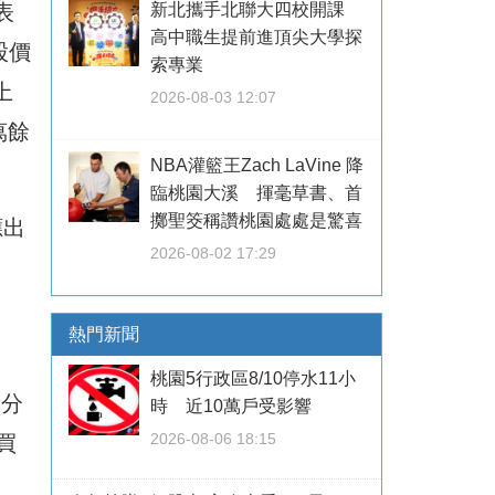
表
新北攜手北聯大四校開課
高中職生提前進頂尖大學探
股價
索專業
上
2026-08-03 12:07
萬餘
NBA灌籃王Zach LaVine 降
臨桃園大溪 揮毫草書、首
擲聖筊稱讚桃園處處是驚喜
應出
2026-08-02 17:29
熱門新聞
桃園5行政區8/10停水11小
量分
時 近10萬戶受影響
2026-08-06 18:15
買