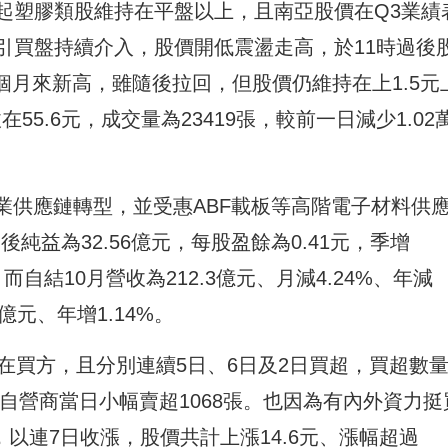
起塑膠類股維持在平盤以上，且南亞股價在Q3業績
引買盤持續介入，股價開低震盪走高，於11時過後
創8個月來新高，雖隨後拉回，但股價仍維持在上1.5元
55.6元，成交量為23419張，較前一日減少1.02
業供應鏈轉型，並受惠ABF載板等高階電子材料供
純益為32.56億元，每股盈餘為0.41元，季增
。而自結10月營收為212.3億元、月減4.24%、年減
7億元、年增1.14%。
在買方，且分別連續5日、6日及2日買超，買超數
5張，僅自營商當日小幅賣超1068張。也因為有內外資力挺
，以連7日收漲，股價共計上漲14.6元、漲幅超過