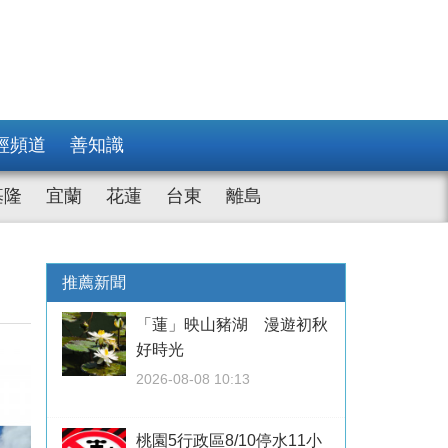
經頻道
善知識
基隆
宜蘭
花蓮
台東
離島
推薦新聞
「蓮」映山豬湖 漫遊初秋
好時光
2026-08-08 10:13
桃園5行政區8/10停水11小