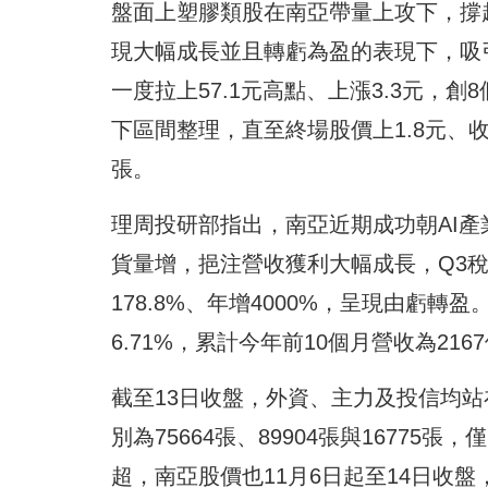
盤面上塑膠類股在南亞帶量上攻下，撐
現大幅成長並且轉虧為盈的表現下，吸
一度拉上57.1元高點、上漲3.3元，
下區間整理，直至終場股價上1.8元、收在
張。
理周投研部指出，南亞近期成功朝AI產
貨量增，挹注營收獲利大幅成長，Q3稅後
178.8%、年增4000%，呈現由虧轉盈
6.71%，累計今年前10個月營收為216
截至13日收盤，外資、主力及投信均站
別為75664張、89904張與1677
超，南亞股價也11月6日起至14日收盤