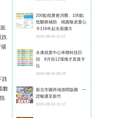
200點抵農會消費、100點
抵醫療補助 桃園敬老愛心
盤面
卡116年起全面擴大
股跌
2026-08-04 11:07
齊揚
永康就業中心串聯科技巨
頭 8月份12場徵才直接卡
位
2026-08-04 08:20
下跌
指數
新北市圖跨域借閱版圖 一
證暢通至新竹
場指
2026-08-03 15:17